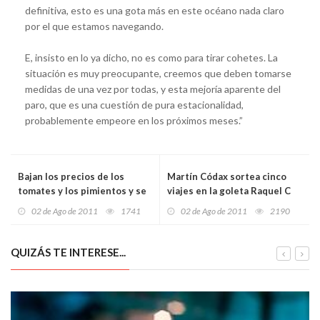
definitiva, esto es una gota más en este océano nada claro
por el que estamos navegando.
E, insisto en lo ya dicho, no es como para tirar cohetes. La
situación es muy preocupante, creemos que deben tomarse
medidas de una vez por todas, y esta mejoría aparente del
paro, que es una cuestión de pura estacionalidad,
probablemente empeore en los próximos meses.”
Bajan los precios de los
Martín Códax sortea cinco
tomates y los pimientos y se
viajes en la goleta Raquel C
incrementa el de las sardinas
para dos personas por La ría
02 de Ago de 2011
1741
02 de Ago de 2011
2190
de Arousa
QUIZÁS TE INTERESE...