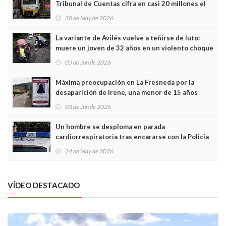
Tribunal de Cuentas cifra en casi 20 millones el
sobrecoste de los trenes que no cabían por los
30 de May de 2026
túneles
La variante de Avilés vuelve a teñirse de luto:
muere un joven de 32 años en un violento choque
frontal
05 de Jun de 2026
Máxima preocupación en La Fresneda por la
desaparición de Irene, una menor de 15 años
03 de Jun de 2026
Un hombre se desploma en parada
cardiorrespiratoria tras encararse con la Policía
Local en Luanco
24 de May de 2026
VÍDEO DESTACADO