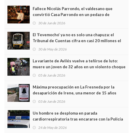
Fallece Nicolás Parrondo, el valdesano que
convirtió Casa Parrondo en un pedazo de
Asturias en Madrid
30 de Jun de 2026
El ‘Fevemocho’ ya no es solo una chapuza: el
Tribunal de Cuentas cifra en casi 20 millones el
sobrecoste de los trenes que no cabían por los
30 de May de 2026
túneles
La variante de Avilés vuelve a teñirse de luto:
muere un joven de 32 años en un violento choque
frontal
05 de Jun de 2026
Máxima preocupación en La Fresneda por la
desaparición de Irene, una menor de 15 años
03 de Jun de 2026
Un hombre se desploma en parada
cardiorrespiratoria tras encararse con la Policía
Local en Luanco
24 de May de 2026