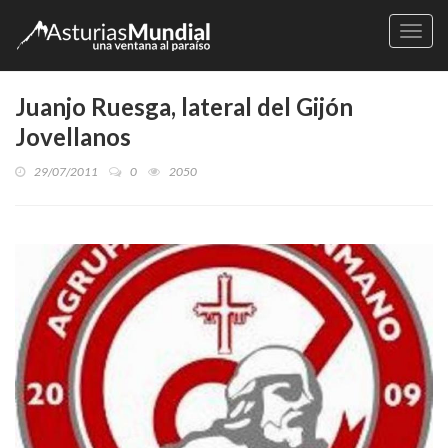
Naveg
Juanjo Ruesga, lateral del Gijón
Jovellanos
29/07/2011
0
2050