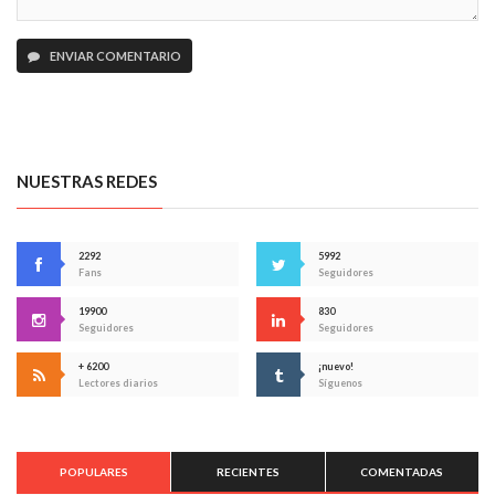
ENVIAR COMENTARIO
NUESTRAS REDES
2292
5992
Fans
Seguidores
19900
830
Seguidores
Seguidores
+ 6200
¡nuevo!
Lectores diarios
Síguenos
POPULARES
RECIENTES
COMENTADAS