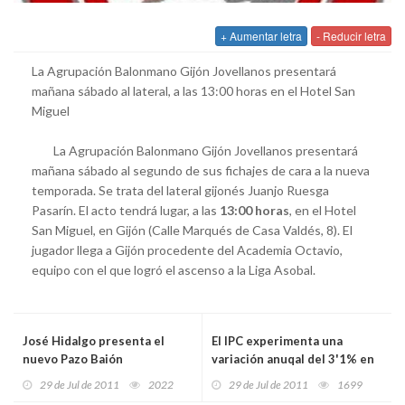
+ Aumentar letra
- Reducir letra
La Agrupación Balonmano Gijón Jovellanos presentará
mañana sábado al lateral, a las 13:00 horas en el Hotel San
Miguel
La Agrupación Balonmano Gijón Jovellanos presentará
mañana sábado al segundo de sus fichajes de cara a la nueva
temporada. Se trata del lateral gijonés Juanjo Ruesga
Pasarín. El acto tendrá lugar, a las
13:00 horas
, en el Hotel
San Miguel, en Gijón (Calle Marqués de Casa Valdés, 8). El
jugador llega a Gijón procedente del Academia Octavio,
equipo con el que logró el ascenso a la Liga Asobal.
José Hidalgo presenta el
El IPC experimenta una
nuevo Pazo Baión
variación anuqal del 3'1% en
Julio
29 de Jul de 2011
2022
29 de Jul de 2011
1699