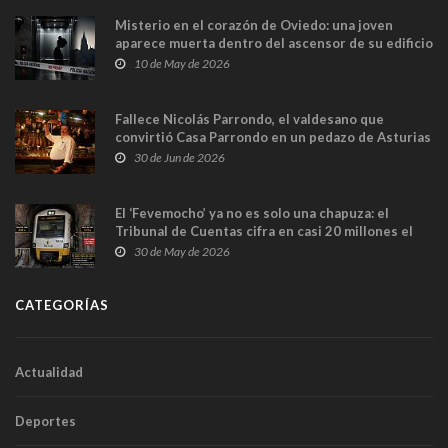
Misterio en el corazón de Oviedo: una joven
aparece muerta dentro del ascensor de su edificio
y las cámaras captan sus últimos minutos
10 de May de 2026
Fallece Nicolás Parrondo, el valdesano que
convirtió Casa Parrondo en un pedazo de Asturias
en Madrid
30 de Jun de 2026
El ‘Fevemocho’ ya no es solo una chapuza: el
Tribunal de Cuentas cifra en casi 20 millones el
sobrecoste de los trenes que no cabían por los
30 de May de 2026
túneles
CATEGORÍAS
Actualidad
Deportes