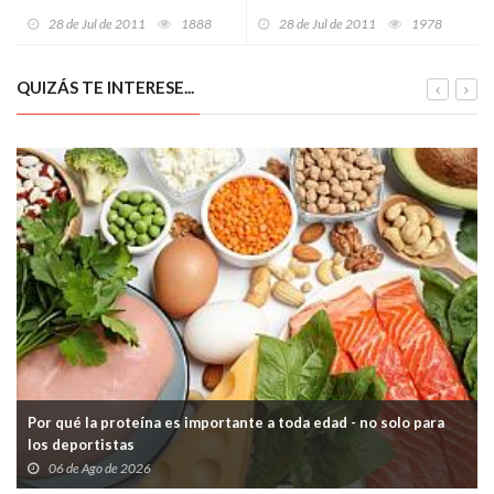
para la temporada
Deporte de la Comunidad
28 de Jul de 2011
1888
28 de Jul de 2011
1978
QUIZÁS TE INTERESE...
Por qué la proteína es importante a toda edad - no solo para
los deportistas
06 de Ago de 2026