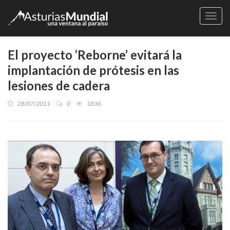
Naveg
El proyecto ‘Reborne’ evitará la
implantación de prótesis en las
lesiones de cadera
28/07/2011
0
1836