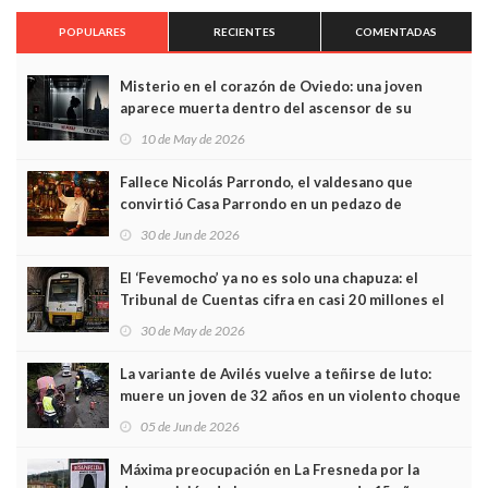
POPULARES
RECIENTES
COMENTADAS
Misterio en el corazón de Oviedo: una joven
aparece muerta dentro del ascensor de su
edificio y las cámaras captan sus últimos minutos
10 de May de 2026
Fallece Nicolás Parrondo, el valdesano que
convirtió Casa Parrondo en un pedazo de
Asturias en Madrid
30 de Jun de 2026
El ‘Fevemocho’ ya no es solo una chapuza: el
Tribunal de Cuentas cifra en casi 20 millones el
sobrecoste de los trenes que no cabían por los
30 de May de 2026
túneles
La variante de Avilés vuelve a teñirse de luto:
muere un joven de 32 años en un violento choque
frontal
05 de Jun de 2026
Máxima preocupación en La Fresneda por la