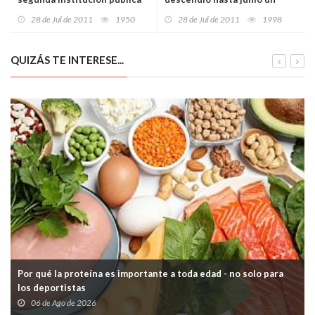
española que alcanza los
18,9% respecto al mismo
28 de Jul de 2011
1950
28 de Jul de 2011
1998
25.000 seguidores en Twitter
periodo del año 2010
QUIZÁS TE INTERESE...
Por qué la proteína es importante a toda edad - no solo para
los deportistas
06 de Ago de 2026