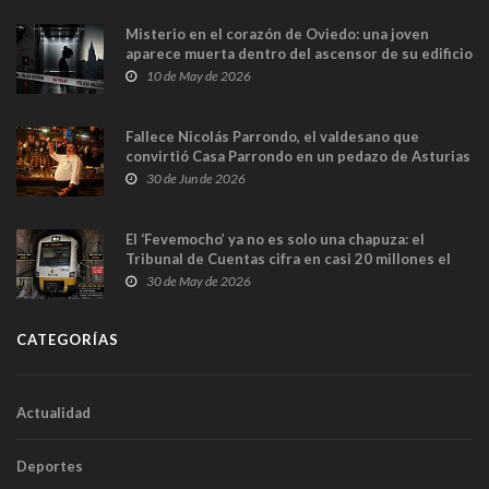
Misterio en el corazón de Oviedo: una joven
aparece muerta dentro del ascensor de su edificio
y las cámaras captan sus últimos minutos
10 de May de 2026
Fallece Nicolás Parrondo, el valdesano que
convirtió Casa Parrondo en un pedazo de Asturias
en Madrid
30 de Jun de 2026
El ‘Fevemocho’ ya no es solo una chapuza: el
Tribunal de Cuentas cifra en casi 20 millones el
sobrecoste de los trenes que no cabían por los
30 de May de 2026
túneles
CATEGORÍAS
Actualidad
Deportes