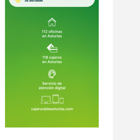
opa olvidada, la gorra voladora
Los 26 magníficos: así conquistó
l cumpleaños más
España el Mundial, jugador por
titudinario: lo que no vimos de
jugador
1 de Jul de 2026
20 de Jul de 2026
fiesta de España en Madrid