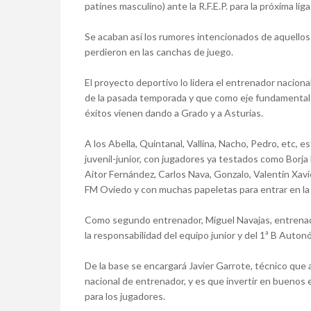
patines masculino) ante la R.F.E.P. para la próxima lig
Se acaban así los rumores intencionados de aquellos
perdieron en las canchas de juego.
El proyecto deportivo lo lidera el entrenador naciona
de la pasada temporada y que como eje fundamental b
éxitos vienen dando a Grado y a Asturias.
A los Abella, Quintanal, Vallina, Nacho, Pedro, etc, 
juvenil-junior, con jugadores ya testados como Borj
Aitor Fernández, Carlos Nava, Gonzalo, Valentín Xavie
FM Oviedo y con muchas papeletas para entrar en la 1
Como segundo entrenador, Miguel Navajas, entrenado
la responsabilidad del equipo junior y del 1ª B Autonó
De la base se encargará Javier Garrote, técnico que 
nacional de entrenador, y es que invertir en buenos 
para los jugadores.