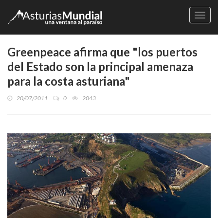
Naveg
Greenpeace afirma que "los puertos
del Estado son la principal amenaza
para la costa asturiana"
20/07/2011
0
2043