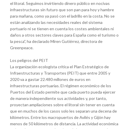
el litoral. Seguimos invirtiendo dinero público en nocivas
infraestructuras sin futuro que son pan para hoy y hambre
para mañana, como ya pasó con el ladrillo en la costa. No se
están analizando las necesidades reales del sistema
portuario ni se tienen en cuenta los costes ambientales ni
daños a otros sectores claves para España como el turismo o
la pesca
", ha declarado Miren Gutiérrez, directora de
Greenpeace.
Los peligros del PEIT
La organización ecologista critica el Plan Estratégico de
Infraestructuras y Transportes
(PEIT) que entre 2005 y
2020 va a gastar 22.480 millones de euros
en
infraestructuras portuarias. El régimen económico de los
Puertos del Estado permite que cada puerto pueda ejercer
de manera independiente sus actividades y, por tanto,
proyectan ampliaciones sobre el litoral sin tener en cuenta
que en muchos de los casos solo les separan una decena de
kilómetros.
Entre los macropuertos de Avilés y Gijón hay
menos de 50 kilómetros de distancia
. La
actividad económica