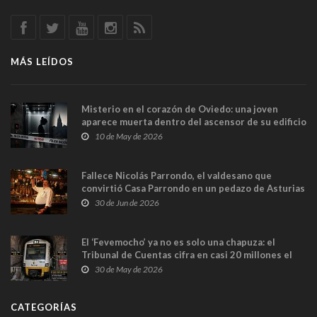
MÁS LEÍDOS
Misterio en el corazón de Oviedo: una joven
aparece muerta dentro del ascensor de su edificio
y las cámaras captan sus últimos minutos
10 de May de 2026
Fallece Nicolás Parrondo, el valdesano que
convirtió Casa Parrondo en un pedazo de Asturias
en Madrid
30 de Jun de 2026
El ‘Fevemocho’ ya no es solo una chapuza: el
Tribunal de Cuentas cifra en casi 20 millones el
sobrecoste de los trenes que no cabían por los
30 de May de 2026
túneles
CATEGORÍAS