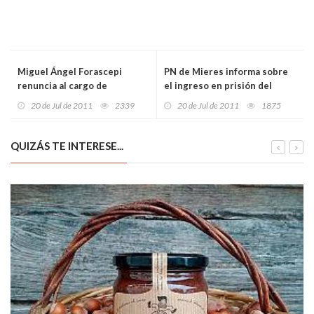
Miguel Ángel Forascepi
PN de Mieres informa sobre
renuncia al cargo de
el ingreso en prisión del
Viceconsejero de Educación y
atracador de una casa de
20 de Jul de 2011
2339
20 de Jul de 2011
1875
Formación Profesional
compra venta de joyas
QUIZÁS TE INTERESE...