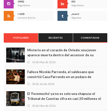
19900
830
Seguidores
Seguidores
+ 6200
¡nuevo!
Lectores diarios
Síguenos
POPULARES
RECIENTES
COMENTADAS
Misterio en el corazón de Oviedo: una joven
aparece muerta dentro del ascensor de su
edificio y las cámaras captan sus últimos minutos
10 de May de 2026
Fallece Nicolás Parrondo, el valdesano que
convirtió Casa Parrondo en un pedazo de
Asturias en Madrid
30 de Jun de 2026
El ‘Fevemocho’ ya no es solo una chapuza: el
Tribunal de Cuentas cifra en casi 20 millones el
sobrecoste de los trenes que no cabían por los
30 de May de 2026
túneles