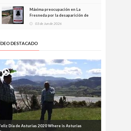
frontal
Máxima preocupación en La
Fresneda por la desaparición de
Irene, una menor de 15 años
03 de Jun de 2026
ÍDEO DESTACADO
Sella entra en su semana grande:
Pravia se prepara para temblar: el
Feliz Día de Asturias 2020 Where is Asturias
arios, trenes, aparcamientos y
Xiringüelu 2026 vuelve con cinco