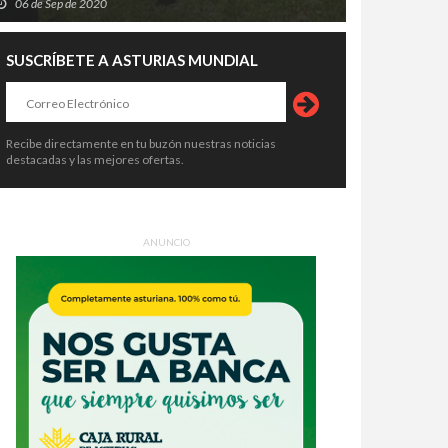
06 de Sep de 2020
o lo que hay que saber antes
días de sidra, charangas y fiesta en
4 de Ago de 2026
04 de Ago de 2026
 cañonazo
el Prau Salcéu
SUSCRÍBETE A ASTURIAS MUNDIAL
Recibe directamente en tu buzón nuestras noticias
destacadas y las mejores ofertas.
ANUNCIO