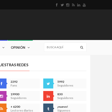
OPINIÓN
UESTRAS REDES
2292
5992
Fans
Seguidores
19900
830
Seguidores
Seguidores
+ 6200
¡nuevo!
Lectores diarios
Síguenos