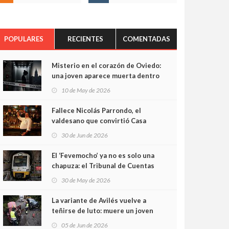
POPULARES
RECIENTES
COMENTADAS
Misterio en el corazón de Oviedo:
una joven aparece muerta dentro
del ascensor de su edificio y las
10 de May de 2026
cámaras captan sus últimos
minutos
Fallece Nicolás Parrondo, el
valdesano que convirtió Casa
Parrondo en un pedazo de
30 de Jun de 2026
Asturias en Madrid
El ‘Fevemocho’ ya no es solo una
chapuza: el Tribunal de Cuentas
cifra en casi 20 millones el
30 de May de 2026
sobrecoste de los trenes que no
cabían por los túneles
La variante de Avilés vuelve a
teñirse de luto: muere un joven
de 32 años en un violento choque
05 de Jun de 2026