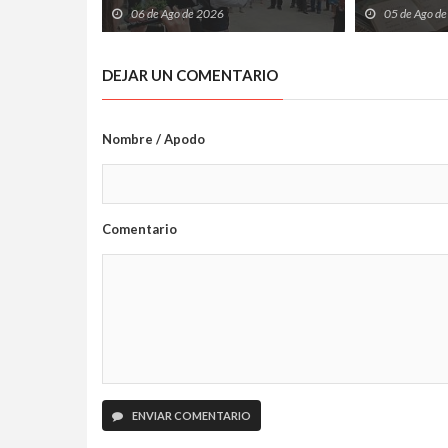
cultura atlántica frente al
abiertos tre
06 de Ago de 2026
05 de Ago d
Cantábrico
internet
DEJAR UN COMENTARIO
Nombre / Apodo
Comentario
ENVIAR COMENTARIO