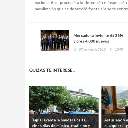
nacional 6 se procedió a la detención e inspección 
movilización que se desarrolló frente a la sede centr
Mercadona invierte 650 M€
y crea 4.000 nuevos
puestos de trabajo fijos en
07 de Mar de 2013
1345
2012
QUIZÁS TE INTERESE...
Tapia levanta la bandera celta:
Asturiano y 
cinco días de música, tradición y
cualquier lu