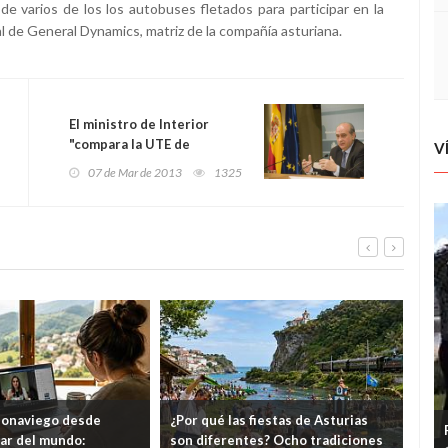
de varios de los los autobuses fletados para participar en la
al de General Dynamics, matriz de la compañía asturiana.
El ministro de Interior
"compara la UTE de
V
Villabona con programas
07 de Mar de 2013
1325
con animales de compañía"
eonaviego desde
¿Por qué las fiestas de Asturias
El 
gar del mundo:
son diferentes? Ocho tradiciones
hor