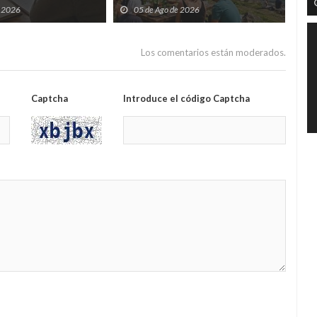
s cursos gratuitos por
que convierten agosto en una
tod
e 2026
05 de Ago de 2026
0
folixa continua
del
Los comentarios están moderados.
Captcha
Introduce el código Captcha