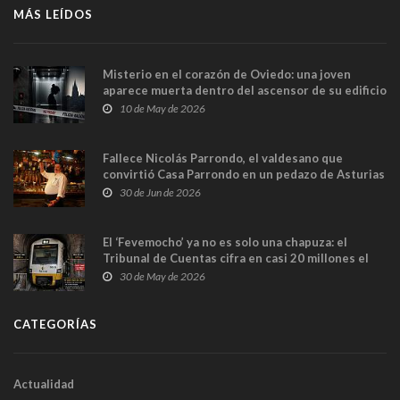
MÁS LEÍDOS
Misterio en el corazón de Oviedo: una joven
aparece muerta dentro del ascensor de su edificio
y las cámaras captan sus últimos minutos
10 de May de 2026
Fallece Nicolás Parrondo, el valdesano que
convirtió Casa Parrondo en un pedazo de Asturias
en Madrid
30 de Jun de 2026
El ‘Fevemocho’ ya no es solo una chapuza: el
Tribunal de Cuentas cifra en casi 20 millones el
sobrecoste de los trenes que no cabían por los
30 de May de 2026
túneles
CATEGORÍAS
Actualidad