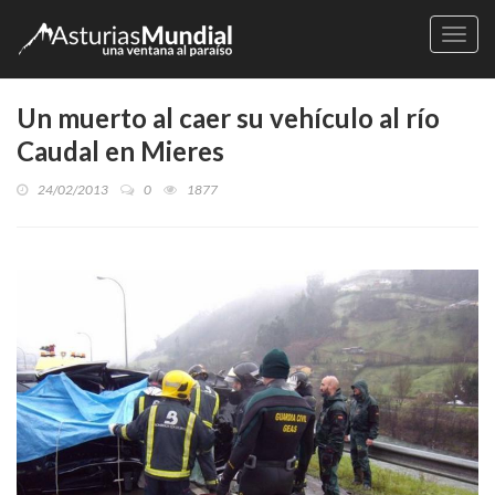
Naveg
Un muerto al caer su vehículo al río
Caudal en Mieres
24/02/2013
0
1877