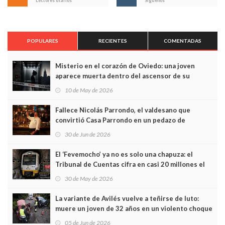
Lectores diarios
Síguenos
POPULARES
RECIENTES
COMENTADAS
Misterio en el corazón de Oviedo: una joven
aparece muerta dentro del ascensor de su
edificio y las cámaras captan sus últimos minutos
10 de May de 2026
Fallece Nicolás Parrondo, el valdesano que
convirtió Casa Parrondo en un pedazo de
Asturias en Madrid
30 de Jun de 2026
El ‘Fevemocho’ ya no es solo una chapuza: el
Tribunal de Cuentas cifra en casi 20 millones el
sobrecoste de los trenes que no cabían por los
30 de May de 2026
túneles
La variante de Avilés vuelve a teñirse de luto:
muere un joven de 32 años en un violento choque
frontal
05 de Jun de 2026