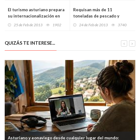
El turismo asturiano prepara
Requisan más de 11
su internacionalización en
toneladas de pescado y
Oviedo
marisco en Galicia
25 de Feb de 2013
1902
24 de Feb de 2013
3740
QUIZÁS TE INTERESE...
Asturiano y eonaviego desde cualquier lugar del mundo: