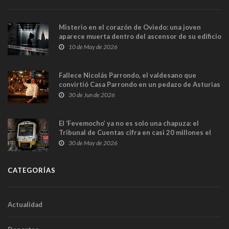
Misterio en el corazón de Oviedo: una joven
aparece muerta dentro del ascensor de su edificio
y las cámaras captan sus últimos minutos
10 de May de 2026
Fallece Nicolás Parrondo, el valdesano que
convirtió Casa Parrondo en un pedazo de Asturias
en Madrid
30 de Jun de 2026
El ‘Fevemocho’ ya no es solo una chapuza: el
Tribunal de Cuentas cifra en casi 20 millones el
sobrecoste de los trenes que no cabían por los
30 de May de 2026
túneles
CATEGORÍAS
Actualidad