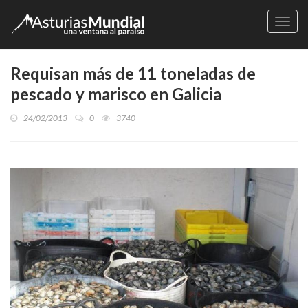
Naveg
Requisan más de 11 toneladas de
pescado y marisco en Galicia
24/02/2013
0
3740