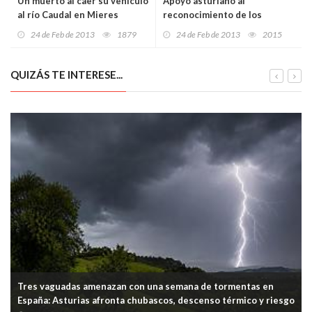
Un muerto al caer su vehículo
Apoyo asturiano al
al río Caudal en Mieres
reconocimiento de los
derechos del pueblo Saharui
24 de Feb de 2013
1879
24 de Feb de 2013
2015
QUIZÁS TE INTERESE...
Tres vaguadas amenazan con una semana de tormentas en
España: Asturias afronta chubascos, descenso térmico y riesgo