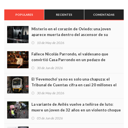
POPULARES
RECIENTES
COMENTADAS
Misterio en el corazón de Oviedo: una joven
aparece muerta dentro del ascensor de su
edificio y las cámaras captan sus últimos minutos
10 de May de 2026
Fallece Nicolás Parrondo, el valdesano que
convirtió Casa Parrondo en un pedazo de
Asturias en Madrid
30 de Jun de 2026
El ‘Fevemocho’ ya no es solo una chapuza: el
Tribunal de Cuentas cifra en casi 20 millones el
sobrecoste de los trenes que no cabían por los
30 de May de 2026
túneles
La variante de Avilés vuelve a teñirse de luto:
muere un joven de 32 años en un violento choque
frontal
05 de Jun de 2026