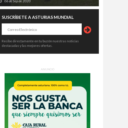
06 de Sep de 2020
SUSCRÍBETE A ASTURIAS MUNDIAL
Recibe directamente en tu buzón nuestras noticias
destacadas y las mejores ofertas.
ANUNCIO
 Lokomoto conquista Somao y se
Aitana convierte Avilés en su gran
e en la gran final de FestiAMAS
fiesta azul: 20.000 voces,
6
cumpleaños feliz y una
8 de Jun de 2026
27 de Jun de 2026
superestrella en plena coronación