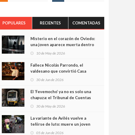
POPULARES
RECIENTES
COMENTADAS
Misterio en el corazón de Oviedo:
una joven aparece muerta dentro
del ascensor de su edificio y las
10 de May de 2026
cámaras captan sus últimos
minutos
Fallece Nicolás Parrondo, el
valdesano que convirtió Casa
Parrondo en un pedazo de
30 de Jun de 2026
Asturias en Madrid
El ‘Fevemocho’ ya no es solo una
chapuza: el Tribunal de Cuentas
cifra en casi 20 millones el
30 de May de 2026
sobrecoste de los trenes que no
cabían por los túneles
La variante de Avilés vuelve a
teñirse de luto: muere un joven
de 32 años en un violento choque
05 de Jun de 2026