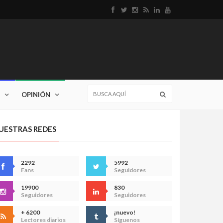
OPINIÓN
UESTRAS REDES
2292
5992
Fans
Seguidores
19900
830
Seguidores
Seguidores
+ 6200
¡nuevo!
Lectores diarios
Síguenos