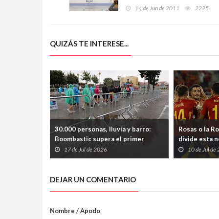
turismo de montaña, de
14 de Jun de 2011
2225
compras y reuniones
QUIZÁS TE INTERESE...
30.000 personas, lluvia y barro:
Rosas o la Ro
Boombastic supera el primer
divide esta 
asalto y Llanera se prepara para
17 de Jul de 2026
10 de Jul de
otra noche multitudinaria
DEJAR UN COMENTARIO
Nombre / Apodo