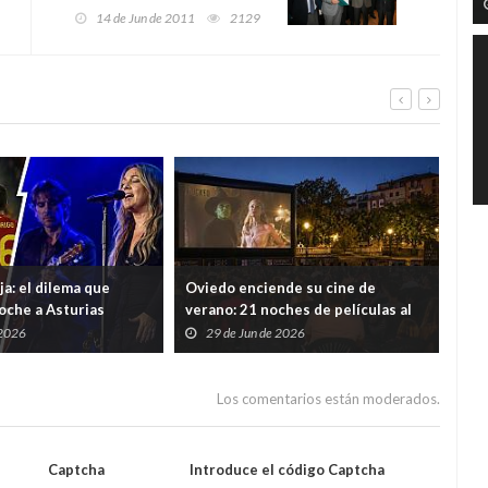
española y no se la
14 de Jun de 2011
2129
compense económicamente
ja: el dilema que
Oviedo enciende su cine de
Dr.
noche a Asturias
verano: 21 noches de películas al
met
aire libre en barrios y pueblos del
202
 2026
29 de Jun de 2026
2
concejo
Los comentarios están moderados.
Captcha
Introduce el código Captcha