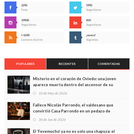
2292
5992
Fans
Seguidores
19900
830
Seguidores
Seguidores
+ 6200
¡nuevo!
Lectores diarios
Síguenos
POPULARES
RECIENTES
COMENTADAS
Misterio en el corazón de Oviedo: una joven
aparece muerta dentro del ascensor de su
edificio y las cámaras captan sus últimos minutos
10 de May de 2026
Fallece Nicolás Parrondo, el valdesano que
convirtió Casa Parrondo en un pedazo de
Asturias en Madrid
30 de Jun de 2026
El ‘Fevemocho’ ya no es solo una chapuza: el