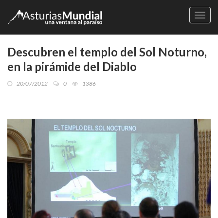
Naveg
Descubren el templo del Sol Noturno,
en la pirámide del Diablo
20/07/2012
0
1386