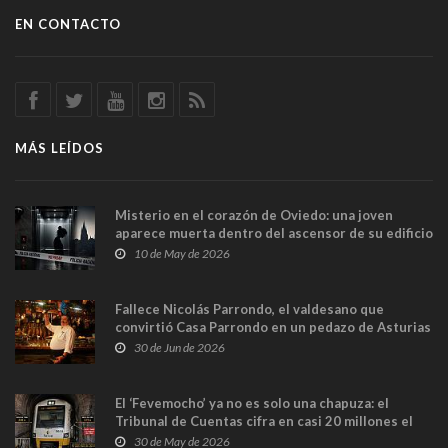
EN CONTACTO
MÁS LEÍDOS
Misterio en el corazón de Oviedo: una joven
aparece muerta dentro del ascensor de su edificio
y las cámaras captan sus últimos minutos
10 de May de 2026
Fallece Nicolás Parrondo, el valdesano que
convirtió Casa Parrondo en un pedazo de Asturias
en Madrid
30 de Jun de 2026
El ‘Fevemocho’ ya no es solo una chapuza: el
Tribunal de Cuentas cifra en casi 20 millones el
sobrecoste de los trenes que no cabían por los
30 de May de 2026