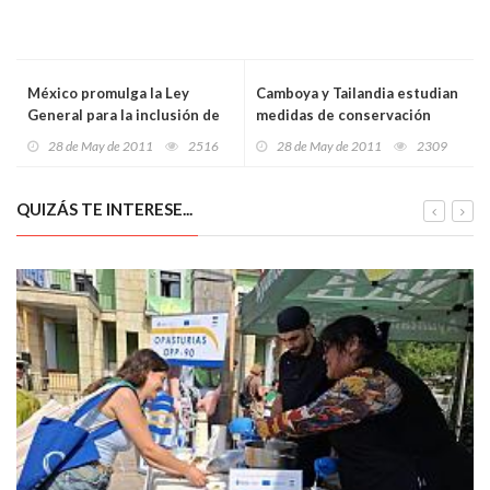
México promulga la Ley
Camboya y Tailandia estudian
General para la inclusión de
medidas de conservación
las personas con
para el Templo de Preah
28 de May de 2011
2516
28 de May de 2011
2309
discapacidad
Vihear
QUIZÁS TE INTERESE...