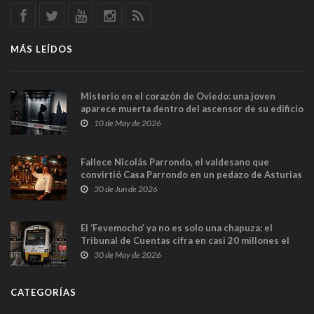
MÁS LEÍDOS
Misterio en el corazón de Oviedo: una joven
aparece muerta dentro del ascensor de su edificio
y las cámaras captan sus últimos minutos
10 de May de 2026
Fallece Nicolás Parrondo, el valdesano que
convirtió Casa Parrondo en un pedazo de Asturias
en Madrid
30 de Jun de 2026
El ‘Fevemocho’ ya no es solo una chapuza: el
Tribunal de Cuentas cifra en casi 20 millones el
sobrecoste de los trenes que no cabían por los
30 de May de 2026
túneles
CATEGORÍAS