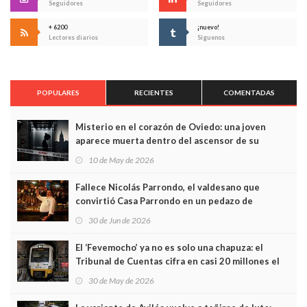
Seguidores
Seguidores
+ 6200
¡nuevo!
Lectores diarios
Síguenos
POPULARES
RECIENTES
COMENTADAS
Misterio en el corazón de Oviedo: una joven
aparece muerta dentro del ascensor de su
edificio y las cámaras captan sus últimos minutos
10 de May de 2026
Fallece Nicolás Parrondo, el valdesano que
convirtió Casa Parrondo en un pedazo de
Asturias en Madrid
30 de Jun de 2026
El ‘Fevemocho’ ya no es solo una chapuza: el
Tribunal de Cuentas cifra en casi 20 millones el
sobrecoste de los trenes que no cabían por los
30 de May de 2026
túneles