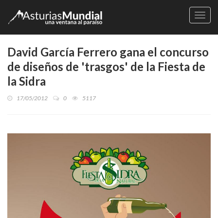
Naveg
David García Ferrero gana el concurso
de diseños de 'trasgos' de la Fiesta de
la Sidra
17/05/2012
0
5117