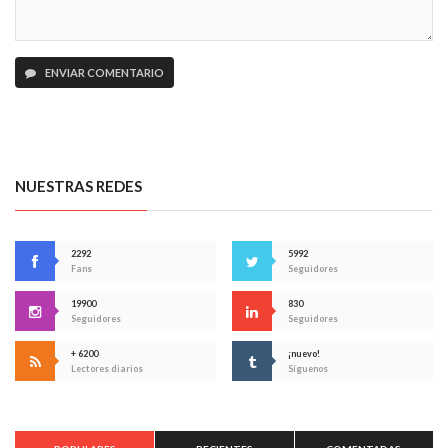
ENVIAR COMENTARIO
NUESTRAS REDES
2292
5992
Fans
Seguidores
19900
830
Seguidores
Seguidores
+ 6200
¡nuevo!
Lectores diarios
Síguenos