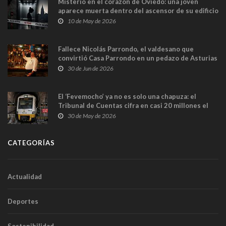
Misterio en el corazón de Oviedo: una joven
aparece muerta dentro del ascensor de su edificio
y las cámaras captan sus últimos minutos
10 de May de 2026
Fallece Nicolás Parrondo, el valdesano que
convirtió Casa Parrondo en un pedazo de Asturias
en Madrid
30 de Jun de 2026
El ‘Fevemocho’ ya no es solo una chapuza: el
Tribunal de Cuentas cifra en casi 20 millones el
sobrecoste de los trenes que no cabían por los
30 de May de 2026
túneles
CATEGORÍAS
Actualidad
Deportes