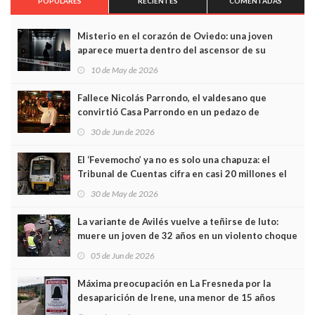
POPULARES
RECIENTES
COMENTADAS
Misterio en el corazón de Oviedo: una joven
aparece muerta dentro del ascensor de su
edificio y las cámaras captan sus últimos minutos
10 de May de 2026
Fallece Nicolás Parrondo, el valdesano que
convirtió Casa Parrondo en un pedazo de
Asturias en Madrid
30 de Jun de 2026
El ‘Fevemocho’ ya no es solo una chapuza: el
Tribunal de Cuentas cifra en casi 20 millones el
sobrecoste de los trenes que no cabían por los
30 de May de 2026
túneles
La variante de Avilés vuelve a teñirse de luto:
muere un joven de 32 años en un violento choque
frontal
05 de Jun de 2026
Máxima preocupación en La Fresneda por la
desaparición de Irene, una menor de 15 años