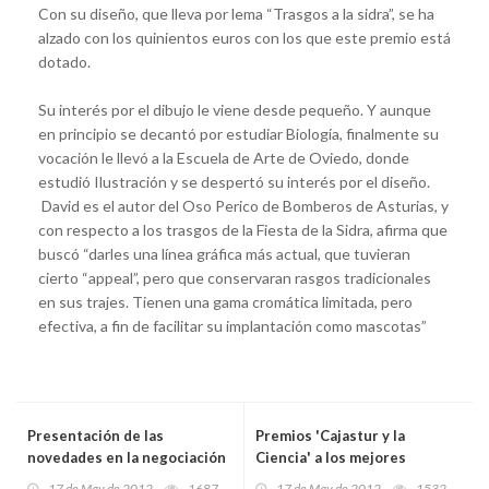
Con su diseño, que lleva por lema “Trasgos a la sidra”, se ha
alzado con los quinientos euros con los que este premio está
dotado.
Su interés por el dibujo le viene desde pequeño. Y aunque
en principio se decantó por estudiar Biología, finalmente su
vocación le llevó a la Escuela de Arte de Oviedo, donde
estudió Ilustración y se despertó su interés por el diseño.
David es el autor del Oso Perico de Bomberos de Asturias, y
con respecto a los trasgos de la Fiesta de la Sidra, afirma que
buscó “darles una línea gráfica más actual, que tuvieran
cierto “appeal”, pero que conservaran rasgos tradicionales
en sus trajes. Tienen una gama cromática limitada, pero
efectiva, a fin de facilitar su implantación como mascotas”
Presentación de las
Premios 'Cajastur y la
novedades en la negociación
Ciencia' a los mejores
de Convenios de Empresa
trabajos científicos del
17 de May de 2012
1687
17 de May de 2012
1532