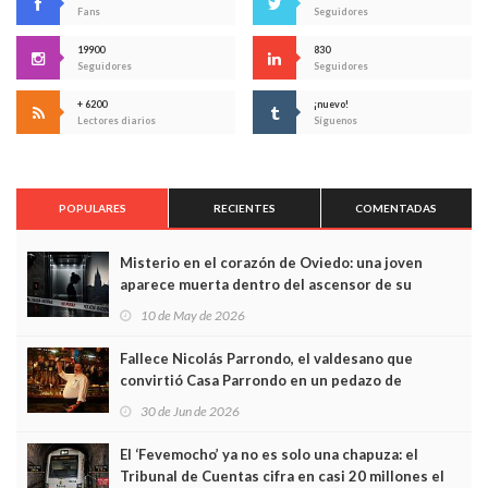
Fans
Seguidores
19900
830
Seguidores
Seguidores
+ 6200
¡nuevo!
Lectores diarios
Síguenos
POPULARES
RECIENTES
COMENTADAS
Misterio en el corazón de Oviedo: una joven
aparece muerta dentro del ascensor de su
edificio y las cámaras captan sus últimos minutos
10 de May de 2026
Fallece Nicolás Parrondo, el valdesano que
convirtió Casa Parrondo en un pedazo de
Asturias en Madrid
30 de Jun de 2026
El ‘Fevemocho’ ya no es solo una chapuza: el
Tribunal de Cuentas cifra en casi 20 millones el