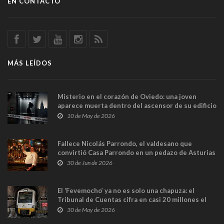
EN CONTACTO
MÁS LEÍDOS
Misterio en el corazón de Oviedo: una joven
aparece muerta dentro del ascensor de su edificio
y las cámaras captan sus últimos minutos
10 de May de 2026
Fallece Nicolás Parrondo, el valdesano que
convirtió Casa Parrondo en un pedazo de Asturias
en Madrid
30 de Jun de 2026
El ‘Fevemocho’ ya no es solo una chapuza: el
Tribunal de Cuentas cifra en casi 20 millones el
sobrecoste de los trenes que no cabían por los
30 de May de 2026
túneles