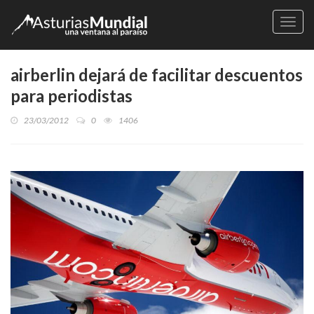
Naveg
airberlin dejará de facilitar descuentos
para periodistas
23/03/2012
0
1406