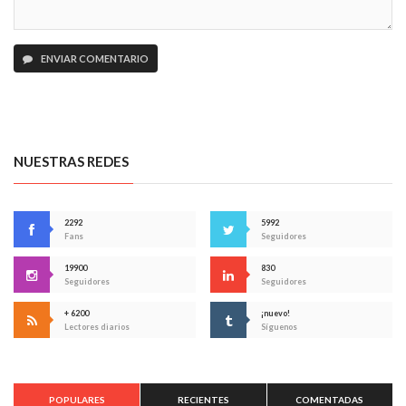
ENVIAR COMENTARIO
NUESTRAS REDES
2292
5992
Fans
Seguidores
19900
830
Seguidores
Seguidores
+ 6200
¡nuevo!
Lectores diarios
Síguenos
POPULARES
RECIENTES
COMENTADAS