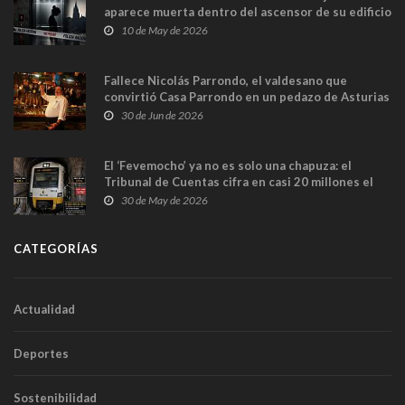
aparece muerta dentro del ascensor de su edificio
y las cámaras captan sus últimos minutos
10 de May de 2026
Fallece Nicolás Parrondo, el valdesano que
convirtió Casa Parrondo en un pedazo de Asturias
en Madrid
30 de Jun de 2026
El ‘Fevemocho’ ya no es solo una chapuza: el
Tribunal de Cuentas cifra en casi 20 millones el
sobrecoste de los trenes que no cabían por los
30 de May de 2026
túneles
CATEGORÍAS
Actualidad
Deportes
Sostenibilidad