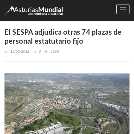
Naveg
El SESPA adjudica otras 74 plazas de
personal estatutario fijo
15/03/2012
0
1363