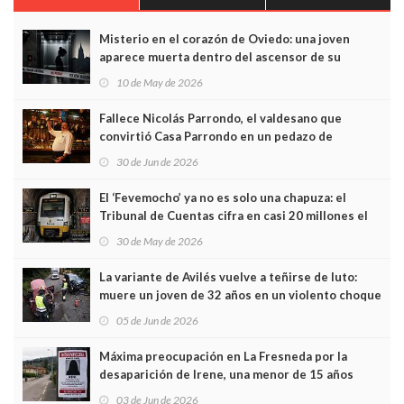
Misterio en el corazón de Oviedo: una joven
aparece muerta dentro del ascensor de su
edificio y las cámaras captan sus últimos minutos
10 de May de 2026
Fallece Nicolás Parrondo, el valdesano que
convirtió Casa Parrondo en un pedazo de
Asturias en Madrid
30 de Jun de 2026
El ‘Fevemocho’ ya no es solo una chapuza: el
Tribunal de Cuentas cifra en casi 20 millones el
sobrecoste de los trenes que no cabían por los
30 de May de 2026
túneles
La variante de Avilés vuelve a teñirse de luto:
muere un joven de 32 años en un violento choque
frontal
05 de Jun de 2026
Máxima preocupación en La Fresneda por la
desaparición de Irene, una menor de 15 años
03 de Jun de 2026