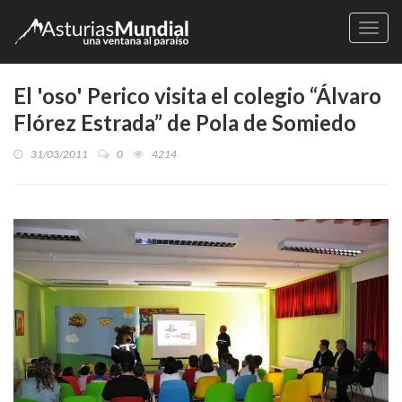
Naveg
El 'oso' Perico visita el colegio “Álvaro
Flórez Estrada” de Pola de Somiedo
31/03/2011
0
4214