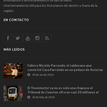
información y entretenimiento se dan la mano.
Una herramienta útil para los Asturianos de dentro y fuera de la
región.
EN CONTACTO
MÁS LEÍDOS
Fallece Nicolás Parrondo, el valdesano que
convirtió Casa Parrondo en un pedazo de Asturias
en Madrid
30 de Jun de 2026
El ‘Fevemocho’ ya no es solo una chapuza: el
Tribunal de Cuentas cifra en casi 20 millones el
sobrecoste de los trenes que no cabían por los
30 de May de 2026
túneles