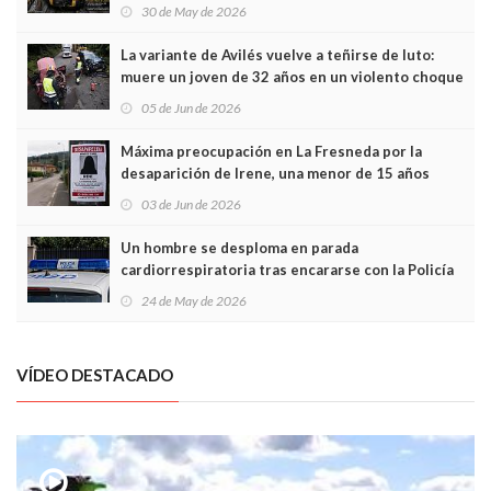
sobrecoste de los trenes que no cabían por los
30 de May de 2026
túneles
La variante de Avilés vuelve a teñirse de luto:
muere un joven de 32 años en un violento choque
frontal
05 de Jun de 2026
Máxima preocupación en La Fresneda por la
desaparición de Irene, una menor de 15 años
03 de Jun de 2026
Un hombre se desploma en parada
cardiorrespiratoria tras encararse con la Policía
Local en Luanco
24 de May de 2026
VÍDEO DESTACADO