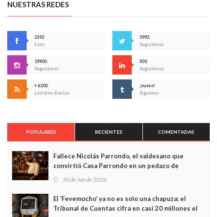
NUESTRAS REDES
2292
5992
Fans
Seguidores
19900
830
Seguidores
Seguidores
+ 6200
¡nuevo!
Lectores diarios
Síguenos
POPULARES
RECIENTES
COMENTADAS
Fallece Nicolás Parrondo, el valdesano que
convirtió Casa Parrondo en un pedazo de
Asturias en Madrid
30 de Jun de 2026
El ‘Fevemocho’ ya no es solo una chapuza: el
Tribunal de Cuentas cifra en casi 20 millones el