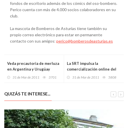
fondos de escritorio además de los cómics del oso-bombero.
Perico cuenta con más de 4.000 socios colaboradores en su
club.
La mascota de Bomberos de Asturias tiene también su
propio correo electrónico para estar en permanente
contacto con sus amigos:
perico@bomberosdeasturias.es
Veda precautoria de merluza
La SRT impulsa la
en Argentina y Urugüay
comercialización online del
sector turístico
31 de Mar de 2011
3701
31 de Mar de 2011
5808
QUIZÁS TE INTERESE...