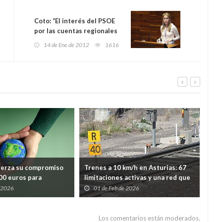
Coto: “El interés del PSOE
por las cuentas regionales
es nulo”
14 de Ene de 2012
1616
uerza su compromiso
Trenes a 10 km/h en Asturias: 67
Ast
000 euros para
limitaciones activas y una red que
por
lidaria y ayuda
avanza con el freno echado
la 
e 2026
01 de Feb de 2026
1
mientras España revisa su
vin
seguridad ferroviaria
Los comentarios están moderados.