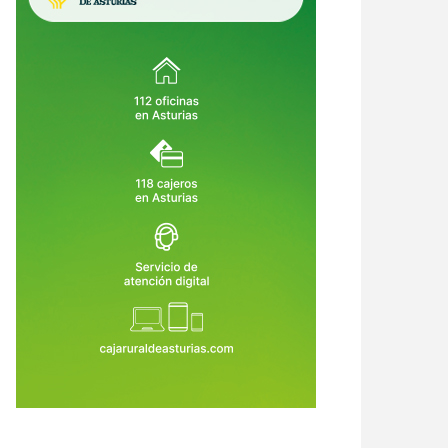
urias se une al duelo nacional
Asturias abre 25 becas para que
 la tragedia de Adamuz y sigue a
jóvenes cooperantes participen e
espera de datos sobre víctimas
proyectos solidarios en doce
9 de Ene de 2026
12 de Ene de 2026
culadas al Principado
países