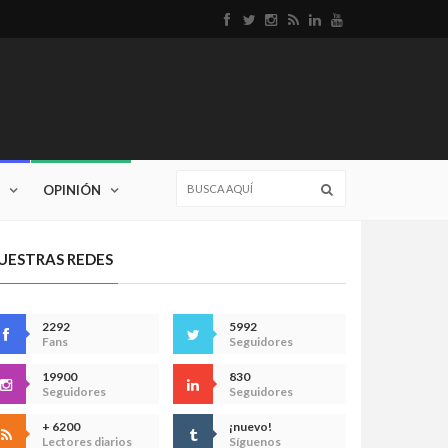
OPINIÓN
UESTRAS REDES
2292
5992
Fans
Seguidores
19900
830
Seguidores
Seguidores
+ 6200
¡nuevo!
Lectores diarios
Síguenos