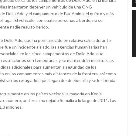
seguridad cerca de los campamentos de Dollo Ado, en la mañana
iviles intentaron detener un vehículo de una ONG
ad de Dollo Ado y el campamento de Bur Amino, el quinto y más
lugar. El vehículo, con cuatro personas a bordo, no se
ente nadie resultó herido.
 de Dollo Ado, que ha permanecido en relativa calma durante
ue fue un incidente aislado, las agencias humanitarias han
esenciales en los cinco campamentos de Dollo Ado, que
restricciones son temporarias y se mantendrán mientras las
idas adicionales para aumentar la seguridad de los
do en los campamentos más distantes de la frontera, así como
istran los refugiados que llegan desde Somalia y se les brinda
ctualmente en los países vecinos, la mayoría en Kenia
ste número, un tercio ha dejado Somalia a lo largo de 2011. Las
,3 millones.