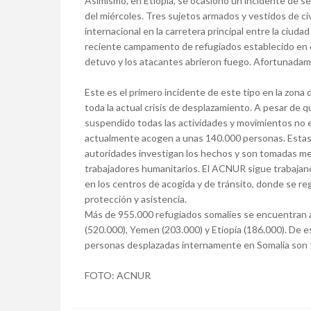
Asimismo, en Etiopía, se ocasionó un incidente de 
del miércoles. Tres sujetos armados y vestidos de c
internacional en la carretera principal entre la ciud
reciente campamento de refugiados establecido en el 
detuvo y los atacantes abrieron fuego. Afortunadam
Este es el primero incidente de este tipo en la zona
toda la actual crisis de desplazamiento. A pesar de q
suspendido todas las actividades y movimientos no 
actualmente acogen a unas 140.000 personas. Estas 
autoridades investigan los hechos y son tomadas med
trabajadores humanitarios. El ACNUR sigue trabajan
en los centros de acogida y de tránsito, donde se reg
protección y asistencia.
Más de 955.000 refugiados somalíes se encuentran a
(520.000), Yemen (203.000) y Etiopía (186.000). De e
personas desplazadas internamente en Somalia son 1
FOTO: ACNUR