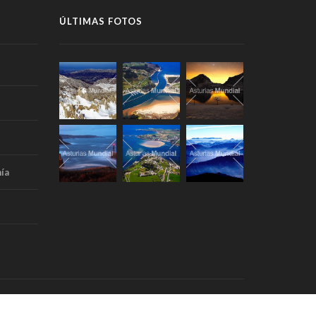
ÚLTIMAS FOTOS
ía
Portada
Aviso Legal
RSS
Contacto