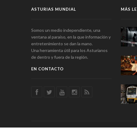
ASTURIAS MUNDIAL
MÁS LE
Somos un medio independiente, una
ventana al paraíso, en la que información y
entretenimiento se dan la mano.
Una herramienta útil para los Asturianos
de dentro y fuera de la región.
EN CONTACTO
© Asturias Mundial · Información y Entretenimiento · SSD