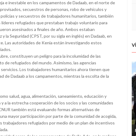
eja e inestable en los campamentos de Dadaab, en el norte de
provisados, secuestros de personas, robo de vehículos y
policías y secuestros de trabajadores humanitarios, también
 líderes refugiados que prestaban trabajo voluntario para
fueron asesinados a finales de año. Ambos estaban
 y la Seguridad (CPST, por su sigla en inglés) en Dadaab, en
e. Las autoridades de Kenia están investigando estos
V
iados.
bre, constituyen un peligro para la incolumidad de las
o de refugiados del mundo. Asimismo, las agencias
 servicios. Los trabajadores humanitarios ahora tienen que
udad de Dadaab a los campamentos, mientras la escolta de la
 como salud, agua, alimentación, saneamiento, educación y
n y a la estrecha cooperación de los socios y las comunidades
ACNUR también está evaluando formas alternativas de
de una mayor participación por parte de la comunidad de acogida,
os trabajadores refugiados por medio de un plan de incentivos
iada.