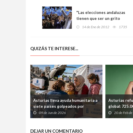
"Las elecciones andaluzas
tienen que ser un grito
contra la resignación, la
14 de Ene de 2012
1735
corrupción y el desempleo"
QUIZÁS TE INTERESE...
Asturias lleva ayuda humanitaria a
Asturias ref
siete países golpeados por
global: 725.
guerras, hambre y desastres
educación so
09 de Jun de 2026
20 de Feb d
naturales
humanitaria
DEJAR UN COMENTARIO