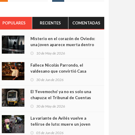
POPULARES
RECIENTES
COMENTADAS
Misterio en el corazón de Oviedo:
una joven aparece muerta dentro
del ascensor de su edificio y las
10 de May de 2026
cámaras captan sus últimos
minutos
Fallece Nicolás Parrondo, el
valdesano que convirtió Casa
Parrondo en un pedazo de
30 de Jun de 2026
Asturias en Madrid
El ‘Fevemocho’ ya no es solo una
chapuza: el Tribunal de Cuentas
cifra en casi 20 millones el
30 de May de 2026
sobrecoste de los trenes que no
cabían por los túneles
La variante de Avilés vuelve a
teñirse de luto: muere un joven
de 32 años en un violento choque
05 de Jun de 2026