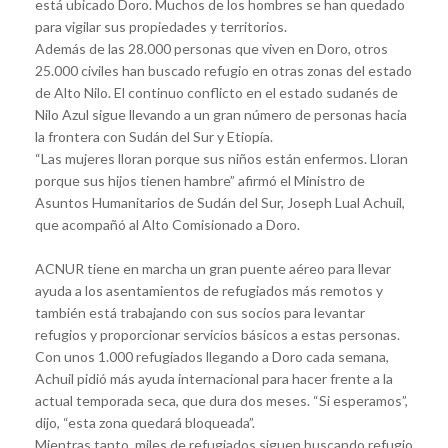
está ubicado Doro. Muchos de los hombres se han quedado
para vigilar sus propiedades y territorios.
Además de las 28.000 personas que viven en Doro, otros
25.000 civiles han buscado refugio en otras zonas del estado
de Alto Nilo. El continuo conflicto en el estado sudanés de
Nilo Azul sigue llevando a un gran número de personas hacia
la frontera con Sudán del Sur y Etiopía.
“Las mujeres lloran porque sus niños están enfermos. Lloran
porque sus hijos tienen hambre” afirmó el Ministro de
Asuntos Humanitarios de Sudán del Sur, Joseph Lual Achuil,
que acompañó al Alto Comisionado a Doro.
ACNUR tiene en marcha un gran puente aéreo para llevar
ayuda a los asentamientos de refugiados más remotos y
también está trabajando con sus socios para levantar
refugios y proporcionar servicios básicos a estas personas.
Con unos 1.000 refugiados llegando a Doro cada semana,
Achuil pidió más ayuda internacional para hacer frente a la
actual temporada seca, que dura dos meses. “Si esperamos”,
dijo, “esta zona quedará bloqueada”.
Mientras tanto, miles de refugiados siguen buscando refugio