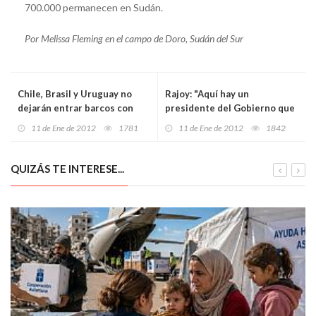
700.000 permanecen en Sudán.
Por Melissa Fleming en el campo de Doro, Sudán del Sur
Chile, Brasil y Uruguay no
Rajoy: "Aquí hay un
dejarán entrar barcos con
presidente del Gobierno que
"bandera ilegal de Malvinas"
va a dar la cara y no se va a
11 de Ene de 2012
1781
11 de Ene de 2012
1842
esconder"
QUIZÁS TE INTERESE...