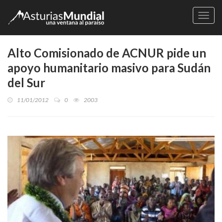
Naveg
Alto Comisionado de ACNUR pide un
apoyo humanitario masivo para Sudán
del Sur
11/01/2012
0
2003