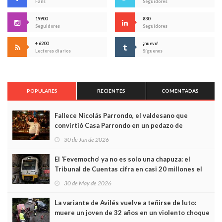
Fans
Seguidores
19900
830
Seguidores
Seguidores
+ 6200
¡nuevo!
Lectores diarios
Síguenos
POPULARES
RECIENTES
COMENTADAS
Fallece Nicolás Parrondo, el valdesano que
convirtió Casa Parrondo en un pedazo de
Asturias en Madrid
30 de Jun de 2026
El ‘Fevemocho’ ya no es solo una chapuza: el
Tribunal de Cuentas cifra en casi 20 millones el
sobrecoste de los trenes que no cabían por los
30 de May de 2026
túneles
La variante de Avilés vuelve a teñirse de luto:
muere un joven de 32 años en un violento choque