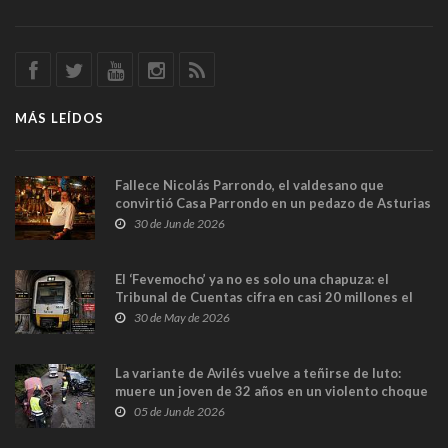
MÁS LEÍDOS
Fallece Nicolás Parrondo, el valdesano que
convirtió Casa Parrondo en un pedazo de Asturias
en Madrid
30 de Jun de 2026
El ‘Fevemocho’ ya no es solo una chapuza: el
Tribunal de Cuentas cifra en casi 20 millones el
sobrecoste de los trenes que no cabían por los
30 de May de 2026
túneles
La variante de Avilés vuelve a teñirse de luto:
muere un joven de 32 años en un violento choque
frontal
05 de Jun de 2026