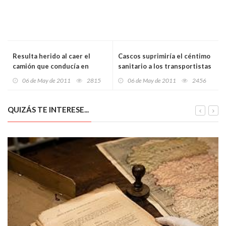
Resulta herido al caer el
Cascos suprimiría el céntimo
camión que conducía en
sanitario a los transportistas
Santa Marina, en Siero
asturianos
06 de May de 2011
2815
06 de May de 2011
2456
QUIZÁS TE INTERESE...