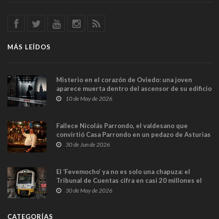
MÁS LEÍDOS
Misterio en el corazón de Oviedo: una joven
aparece muerta dentro del ascensor de su edificio
y las cámaras captan sus últimos minutos
10 de May de 2026
Fallece Nicolás Parrondo, el valdesano que
convirtió Casa Parrondo en un pedazo de Asturias
en Madrid
30 de Jun de 2026
El ‘Fevemocho’ ya no es solo una chapuza: el
Tribunal de Cuentas cifra en casi 20 millones el
sobrecoste de los trenes que no cabían por los
30 de May de 2026
túneles
CATEGORÍAS