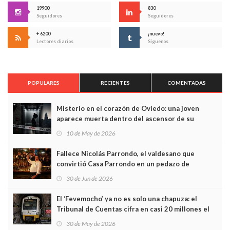
19900
830
Seguidores
Seguidores
+ 6200
¡nuevo!
Lectores diarios
Síguenos
POPULARES
RECIENTES
COMENTADAS
Misterio en el corazón de Oviedo: una joven
aparece muerta dentro del ascensor de su
edificio y las cámaras captan sus últimos minutos
10 de May de 2026
Fallece Nicolás Parrondo, el valdesano que
convirtió Casa Parrondo en un pedazo de
Asturias en Madrid
30 de Jun de 2026
El ‘Fevemocho’ ya no es solo una chapuza: el
Tribunal de Cuentas cifra en casi 20 millones el
sobrecoste de los trenes que no cabían por los
30 de May de 2026
túneles