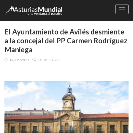
Naveg
El Ayuntamiento de Avilés desmiente
a la concejal del PP Carmen Rodríguez
Maniega
06/05/2011
0
2893