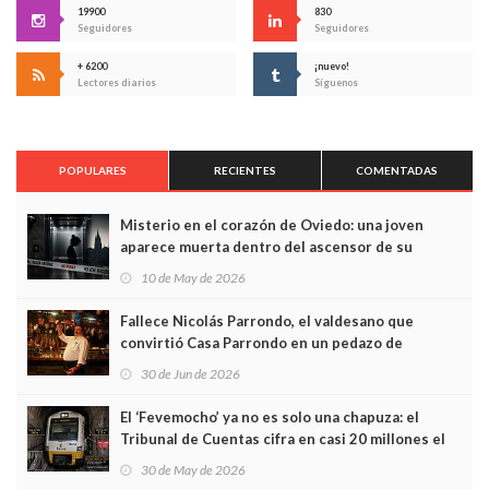
19900
830
Seguidores
Seguidores
+ 6200
¡nuevo!
Lectores diarios
Síguenos
POPULARES
RECIENTES
COMENTADAS
Misterio en el corazón de Oviedo: una joven
aparece muerta dentro del ascensor de su
edificio y las cámaras captan sus últimos minutos
10 de May de 2026
Fallece Nicolás Parrondo, el valdesano que
convirtió Casa Parrondo en un pedazo de
Asturias en Madrid
30 de Jun de 2026
El ‘Fevemocho’ ya no es solo una chapuza: el
Tribunal de Cuentas cifra en casi 20 millones el
sobrecoste de los trenes que no cabían por los
30 de May de 2026
túneles