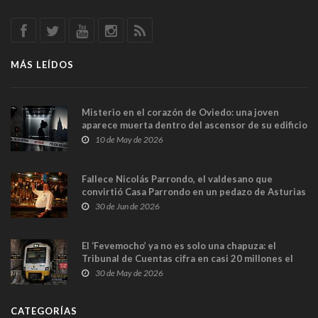
MÁS LEÍDOS
Misterio en el corazón de Oviedo: una joven
aparece muerta dentro del ascensor de su edificio
y las cámaras captan sus últimos minutos
10 de May de 2026
Fallece Nicolás Parrondo, el valdesano que
convirtió Casa Parrondo en un pedazo de Asturias
en Madrid
30 de Jun de 2026
El ‘Fevemocho’ ya no es solo una chapuza: el
Tribunal de Cuentas cifra en casi 20 millones el
sobrecoste de los trenes que no cabían por los
30 de May de 2026
túneles
CATEGORÍAS