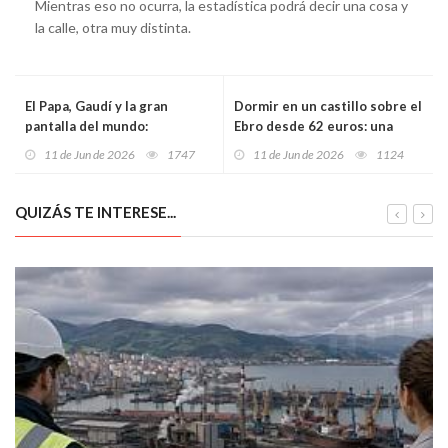
Mientras eso no ocurra, la estadística podrá decir una cosa y
la calle, otra muy distinta.
El Papa, Gaudí y la gran
Dormir en un castillo sobre el
pantalla del mundo:
Ebro desde 62 euros: una
Barcelona convierte la
escapada al Parador de
11 de Jun de 2026
1747
11 de Jun de 2026
1124
bendición de la Sagrada
Tortosa para reconciliarse
Familia en una operación
con Cataluña
global de ciudad
QUIZÁS TE INTERESE...