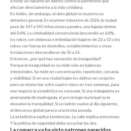
a notar un repunte en delitos contra el patrimonio que
afectan directamente a la vida cotidiana.
En Avilés, sin embargo, el dato global no muestra un
deterioro general. En el primer trimestre de 2026, la ciudad
pasó de 547 a 545 infracciones penales, una bajada mínima
del 0,4%. La criminalidad convencional descendió un 6,8%,
los robos con violencia e intimidación bajaron de 22 a 10 y los
robos con fuerza en domicilios, establecimientos y otras
instalaciones descendieron de 35 a 25.
Entonces, ¿por qué hay sensación de inseguridad?
Porque la inseguridad no se mide solo en balances
trimestrales. Se mide en concentración, repetición, cercanía
y visibilidad. Si en una ciudad bajan los delitos en conjunto
pero un mismo bar sufre cuatro robos en tres semanas, para
ese negocio la estadística no consuela. Si una trabajadora es
amenazada de madrugada, el porcentaje municipal no le
devuelve la tranquilidad. Si un ladrón vuelve al día siguiente,
el descenso global parece una broma pesada.
La estadística explica tendencias. La calle explica emociones.
Y la política de seguridad debe escuchar las dos.
La comarca ya ha visto patrones parecidos