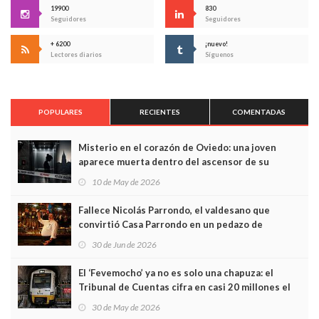
19900
830
Seguidores
Seguidores
+ 6200
¡nuevo!
Lectores diarios
Síguenos
POPULARES
RECIENTES
COMENTADAS
Misterio en el corazón de Oviedo: una joven
aparece muerta dentro del ascensor de su
edificio y las cámaras captan sus últimos minutos
10 de May de 2026
Fallece Nicolás Parrondo, el valdesano que
convirtió Casa Parrondo en un pedazo de
Asturias en Madrid
30 de Jun de 2026
El ‘Fevemocho’ ya no es solo una chapuza: el
Tribunal de Cuentas cifra en casi 20 millones el
sobrecoste de los trenes que no cabían por los
30 de May de 2026
túneles