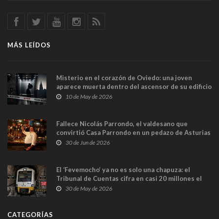
MÁS LEÍDOS
Misterio en el corazón de Oviedo: una joven
aparece muerta dentro del ascensor de su edificio
y las cámaras captan sus últimos minutos
10 de May de 2026
Fallece Nicolás Parrondo, el valdesano que
convirtió Casa Parrondo en un pedazo de Asturias
en Madrid
30 de Jun de 2026
El ‘Fevemocho’ ya no es solo una chapuza: el
Tribunal de Cuentas cifra en casi 20 millones el
sobrecoste de los trenes que no cabían por los
30 de May de 2026
túneles
CATEGORÍAS