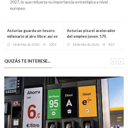
2027, lo que refuerza su importancia estratégica a nivel
europeo.
Asturias guarda un tesoro
Asturias pisa el acelerador
milenario al aire libre: así es
del empleo joven: 175
una de las necrópolis
oportunidades laborales y
18 de Mar de 2026
1001
18 de Mar de 2026
833
megalíticas más importantes
más de un centenar de
del norte de España
empresas se citan en el gran
foro universitario
QUIZÁS TE INTERESE...