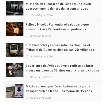
Misterio en el corazón de Oviedo: una joven
aparece muerta dentro del ascensor de su
edificio y las cámaras captan sus últimos minutos
10 de May de 2026
Fallece Nicolás Parrondo, el valdesano que
convirtió Casa Parrondo en un pedazo de
Asturias en Madrid
30 de Jun de 2026
El ‘Fevemocho’ ya no es solo una chapuza: el
Tribunal de Cuentas cifra en casi 20 millones el
sobrecoste de los trenes que no cabían por los
30 de May de 2026
túneles
La variante de Avilés vuelve a teñirse de luto:
muere un joven de 32 años en un violento choque
frontal
05 de Jun de 2026
Máxima preocupación en La Fresneda por la
desaparición de Irene, una menor de 15 años
03 de Jun de 2026