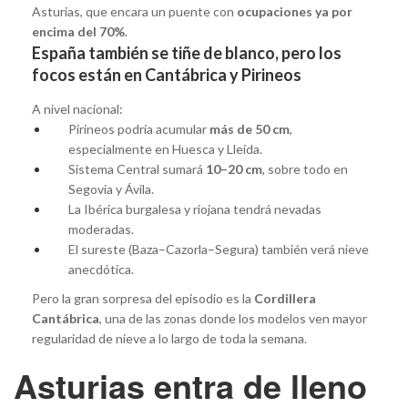
Asturias, que encara un puente con
ocupaciones ya por
encima del 70%
.
España también se tiñe de blanco, pero los
focos están en Cantábrica y Pirineos
A nivel nacional:
Pirineos podría acumular
más de 50 cm
,
especialmente en Huesca y Lleida.
Sistema Central sumará
10–20 cm
, sobre todo en
Segovia y Ávila.
La Ibérica burgalesa y riojana tendrá nevadas
moderadas.
El sureste (Baza–Cazorla–Segura) también verá nieve
anecdótica.
Pero la gran sorpresa del episodio es la
Cordillera
Cantábrica
, una de las zonas donde los modelos ven mayor
regularidad de nieve a lo largo de toda la semana.
Asturias entra de lleno