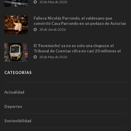
y las cámaras captan sus últimos minutos
10 de May de 2026
Fallece Nicolás Parrondo, el valdesano que
convirtió Casa Parrondo en un pedazo de Asturias
en Madrid
30 de Jun de 2026
El ‘Fevemocho’ ya no es solo una chapuza: el
Tribunal de Cuentas cifra en casi 20 millones el
sobrecoste de los trenes que no cabían por los
30 de May de 2026
túneles
CATEGORÍAS
Actualidad
Deportes
Sostenibilidad