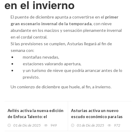
en el invierno
El puente de diciembre apunta a convertirse en el
primer
gran escenario invernal de la temporada
, con nieve
abundante en los macizos y sensación plenamente invernal
en el cordal central.
Si las previsiones se cumplen, Asturias llegará al fin de
semana con:
montañas nevadas,
estaciones valorando apertura,
y un turismo de nieve que podría arrancar antes de lo
previsto.
Un comienzo de diciembre que huele, al fin, a invierno.
Avilés activa la nueva edición
Asturias activa un nuevo
de Enfoca Talento: el
escudo económico para las
programa que transforma el
ganaderías afectadas por
01 de Dic de 2025
949
01 de Dic de 2025
972
futuro laboral de mujeres
vacíos sanitarios e
tituladas en paro
inmovilización de reses