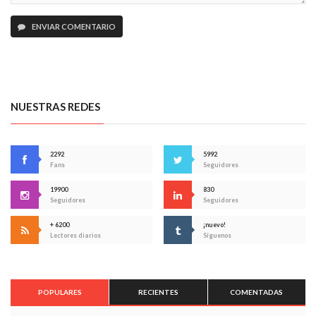
ENVIAR COMENTARIO
NUESTRAS REDES
2292
5992
Fans
Seguidores
19900
830
Seguidores
Seguidores
+ 6200
¡nuevo!
Lectores diarios
Síguenos
POPULARES
RECIENTES
COMENTADAS