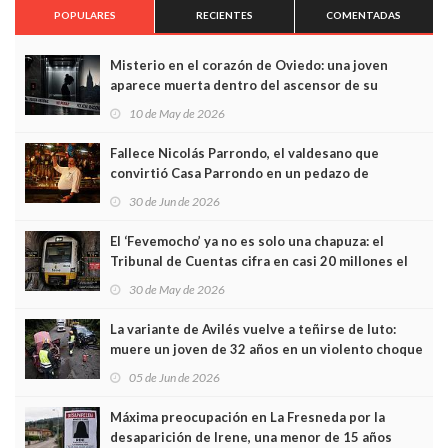
POPULARES
RECIENTES
COMENTADAS
Misterio en el corazón de Oviedo: una joven
aparece muerta dentro del ascensor de su
edificio y las cámaras captan sus últimos minutos
10 de May de 2026
Fallece Nicolás Parrondo, el valdesano que
convirtió Casa Parrondo en un pedazo de
Asturias en Madrid
30 de Jun de 2026
El ‘Fevemocho’ ya no es solo una chapuza: el
Tribunal de Cuentas cifra en casi 20 millones el
sobrecoste de los trenes que no cabían por los
30 de May de 2026
túneles
La variante de Avilés vuelve a teñirse de luto:
muere un joven de 32 años en un violento choque
frontal
05 de Jun de 2026
Máxima preocupación en La Fresneda por la
desaparición de Irene, una menor de 15 años