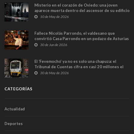
Misterio en el corazón de Oviedo: una joven
aparece muerta dentro del ascensor de su edificio
y las cámaras captan sus últimos minutos
10 de May de 2026
Fallece Nicolás Parrondo, el valdesano que
convirtió Casa Parrondo en un pedazo de Asturias
en Madrid
30 de Jun de 2026
El ‘Fevemocho’ ya no es solo una chapuza: el
Tribunal de Cuentas cifra en casi 20 millones el
sobrecoste de los trenes que no cabían por los
30 de May de 2026
túneles
CATEGORÍAS
Actualidad
Deportes