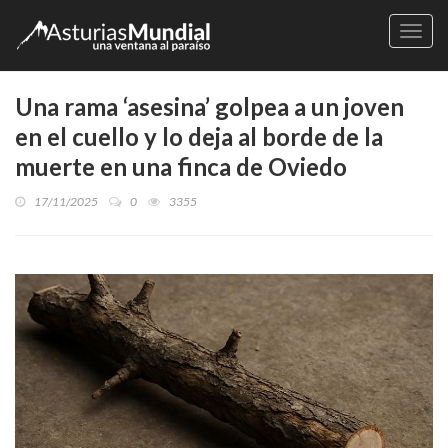
Naveg
Una rama ‘asesina’ golpea a un joven
en el cuello y lo deja al borde de la
muerte en una finca de Oviedo
17/11/2025
0
3355