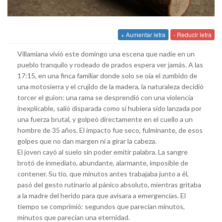
+ Aumentar letra
- Reducir letra
Villamiana vivió este domingo una escena que nadie en un
pueblo tranquilo y rodeado de prados espera ver jamás. A las
17:15, en una finca familiar donde solo se oía el zumbido de
una motosierra y el crujido de la madera, la naturaleza decidió
torcer el guion: una rama se desprendió con una violencia
inexplicable, salió disparada como si hubiera sido lanzada por
una fuerza brutal, y golpeó directamente en el cuello a un
hombre de 35 años. El impacto fue seco, fulminante, de esos
golpes que no dan margen ni a girar la cabeza.
El joven cayó al suelo sin poder emitir palabra. La sangre
brotó de inmediato, abundante, alarmante, imposible de
contener. Su tío, que minutos antes trabajaba junto a él,
pasó del gesto rutinario al pánico absoluto, mientras gritaba
a la madre del herido para que avisara a emergencias. El
tiempo se comprimió: segundos que parecían minutos,
minutos que parecían una eternidad.