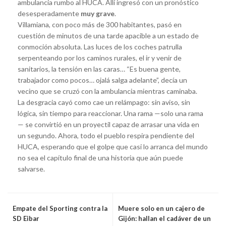
ambulancia rumbo al HUCA. Allí ingresó con un pronóstico
desesperadamente
muy grave
.
Villamiana, con poco más de 300 habitantes, pasó en
cuestión de minutos de una tarde apacible a un estado de
conmoción absoluta. Las luces de los coches patrulla
serpenteando por los caminos rurales, el ir y venir de
sanitarios, la tensión en las caras… “Es buena gente,
trabajador como pocos… ojalá salga adelante”, decía un
vecino que se cruzó con la ambulancia mientras caminaba.
La desgracia cayó como cae un relámpago: sin aviso, sin
lógica, sin tiempo para reaccionar. Una rama —solo una rama
— se convirtió en un proyectil capaz de arrasar una vida en
un segundo. Ahora, todo el pueblo respira pendiente del
HUCA, esperando que el golpe que casi lo arranca del mundo
no sea el capítulo final de una historia que aún puede
salvarse.
Empate del Sporting contra la
Muere solo en un cajero de
SD Eibar
Gijón: hallan el cadáver de un