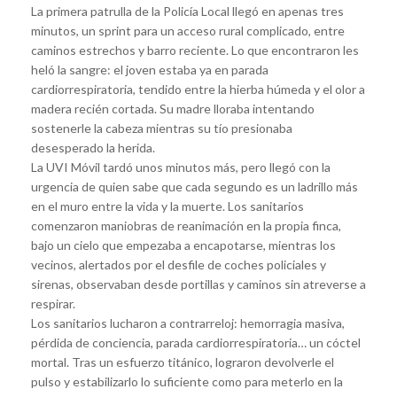
La primera patrulla de la Policía Local llegó en apenas tres
minutos, un sprint para un acceso rural complicado, entre
caminos estrechos y barro reciente. Lo que encontraron les
heló la sangre: el joven estaba ya en parada
cardiorrespiratoria, tendido entre la hierba húmeda y el olor a
madera recién cortada. Su madre lloraba intentando
sostenerle la cabeza mientras su tío presionaba
desesperado la herida.
La UVI Móvil tardó unos minutos más, pero llegó con la
urgencia de quien sabe que cada segundo es un ladrillo más
en el muro entre la vida y la muerte. Los sanitarios
comenzaron maniobras de reanimación en la propia finca,
bajo un cielo que empezaba a encapotarse, mientras los
vecinos, alertados por el desfile de coches policiales y
sirenas, observaban desde portillas y caminos sin atreverse a
respirar.
Los sanitarios lucharon a contrarreloj: hemorragia masiva,
pérdida de conciencia, parada cardiorrespiratoria… un cóctel
mortal. Tras un esfuerzo titánico, lograron devolverle el
pulso y estabilizarlo lo suficiente como para meterlo en la