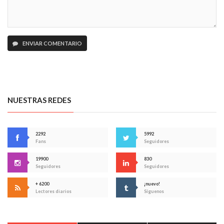
ENVIAR COMENTARIO
NUESTRAS REDES
2292
5992
Fans
Seguidores
19900
830
Seguidores
Seguidores
+ 6200
¡nuevo!
Lectores diarios
Síguenos