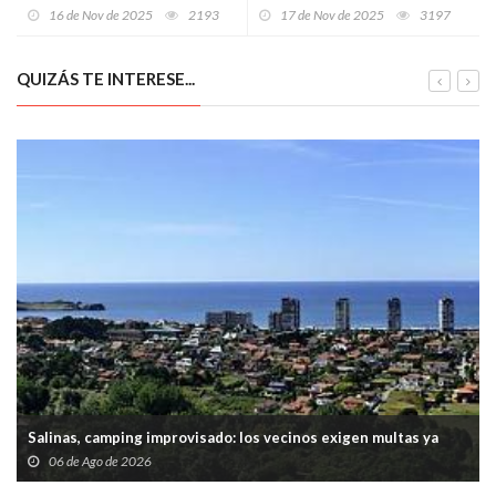
hombre sin hogar al abrir la
16 de Nov de 2025
2193
17 de Nov de 2025
3197
sucursal de la avenida de la
Argentina
QUIZÁS TE INTERESE...
Salinas, camping improvisado: los vecinos exigen multas ya
06 de Ago de 2026