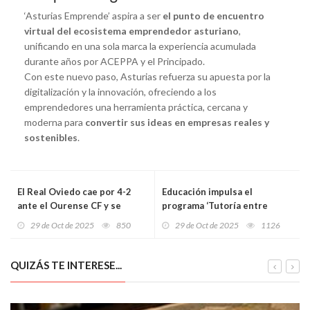
‘Asturias Emprende’ aspira a ser
el punto de encuentro
virtual del ecosistema emprendedor asturiano
,
unificando en una sola marca la experiencia acumulada
durante años por ACEPPA y el Principado.
Con este nuevo paso, Asturias refuerza su apuesta por la
digitalización y la innovación, ofreciendo a los
emprendedores una herramienta práctica, cercana y
moderna para
convertir sus ideas en empresas reales y
sostenibles
.
El Real Oviedo cae por 4-2
Educación impulsa el
ante el Ourense CF y se
programa ‘Tutoría entre
despide de la Copa del Rey
Iguales’ para reforzar la
29 de Oct de 2025
850
29 de Oct de 2025
1126
convivencia y prevenir el
acoso escolar en Asturias
QUIZÁS TE INTERESE...