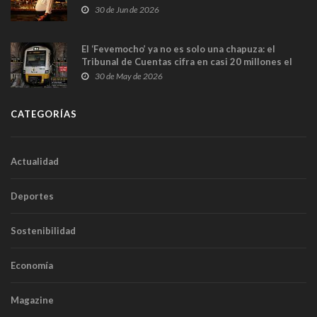
en Madrid
30 de Jun de 2026
El ‘Fevemocho’ ya no es solo una chapuza: el
Tribunal de Cuentas cifra en casi 20 millones el
sobrecoste de los trenes que no cabían por los
30 de May de 2026
túneles
CATEGORÍAS
Actualidad
Deportes
Sostenibilidad
Economía
Magazine