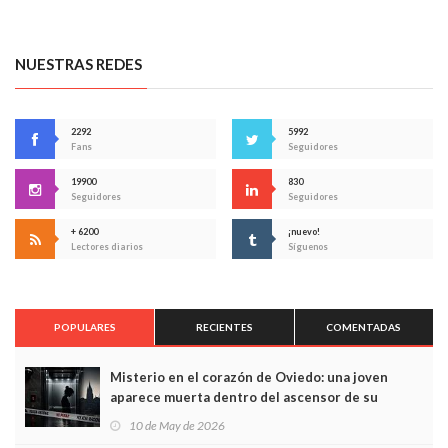
NUESTRAS REDES
2292
5992
Fans
Seguidores
19900
830
Seguidores
Seguidores
+ 6200
¡nuevo!
Lectores diarios
Síguenos
POPULARES
RECIENTES
COMENTADAS
Misterio en el corazón de Oviedo: una joven
aparece muerta dentro del ascensor de su
edificio y las cámaras captan sus últimos minutos
10 de May de 2026