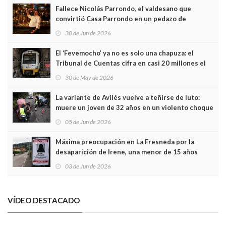
Fallece Nicolás Parrondo, el valdesano que
convirtió Casa Parrondo en un pedazo de
Asturias en Madrid
30 de Jun de 2026
El ‘Fevemocho’ ya no es solo una chapuza: el
Tribunal de Cuentas cifra en casi 20 millones el
sobrecoste de los trenes que no cabían por los
30 de May de 2026
túneles
La variante de Avilés vuelve a teñirse de luto:
muere un joven de 32 años en un violento choque
frontal
05 de Jun de 2026
Máxima preocupación en La Fresneda por la
desaparición de Irene, una menor de 15 años
03 de Jun de 2026
VÍDEO DESTACADO