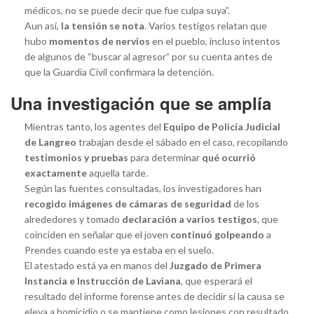
médicos, no se puede decir que fue culpa suya”.
Aun así,
la tensión se nota
. Varios testigos relatan que
hubo
momentos de nervios
en el pueblo, incluso intentos
de algunos de “buscar al agresor” por su cuenta antes de
que la Guardia Civil confirmara la detención.
Una investigación que se amplía
Mientras tanto, los agentes del
Equipo de Policía Judicial
de Langreo
trabajan desde el sábado en el caso, recopilando
testimonios y pruebas
para determinar
qué ocurrió
exactamente
aquella tarde.
Según las fuentes consultadas, los investigadores han
recogido imágenes de cámaras de seguridad
de los
alrededores y tomado
declaración a varios testigos
, que
coinciden en señalar que el joven
continuó golpeando
a
Prendes cuando este ya estaba en el suelo.
El atestado está ya en manos del
Juzgado de Primera
Instancia e Instrucción de Laviana
, que esperará el
resultado del informe forense antes de decidir si la causa se
eleva a homicidio o se mantiene como lesiones con resultado