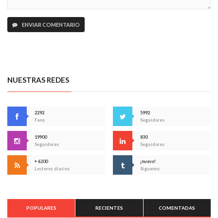
ENVIAR COMENTARIO
NUESTRAS REDES
2292
5992
Fans
Seguidores
19900
830
Seguidores
Seguidores
+ 6200
¡nuevo!
Lectores diarios
Síguenos
POPULARES
RECIENTES
COMENTADAS