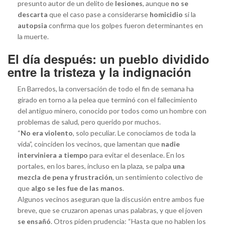
presunto autor de un delito de
lesiones
, aunque
no se
descarta
que el caso pase a considerarse
homicidio
si la
autopsia
confirma que los golpes fueron determinantes en
la muerte.
El día después: un pueblo dividido
entre la tristeza y la indignación
En Barredos, la conversación de todo el fin de semana ha
girado en torno a la pelea que terminó con el fallecimiento
del antiguo minero, conocido por todos como un hombre con
problemas de salud, pero querido por muchos.
“
No era violento
, solo peculiar. Le conocíamos de toda la
vida”, coinciden los vecinos, que lamentan que
nadie
interviniera a tiempo
para evitar el desenlace. En los
portales, en los bares, incluso en la plaza, se palpa
una
mezcla de pena y frustración
, un sentimiento colectivo de
que
algo se les fue de las manos
.
Algunos vecinos aseguran que la discusión entre ambos fue
breve, que se cruzaron apenas unas palabras, y que el joven
se ensañó
. Otros piden prudencia: “Hasta que no hablen los