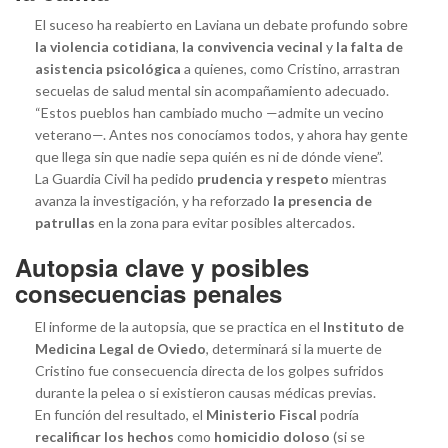
El suceso ha reabierto en Laviana un debate profundo sobre
la violencia cotidiana
,
la convivencia vecinal
y
la falta de
asistencia psicológica
a quienes, como Cristino, arrastran
secuelas de salud mental sin acompañamiento adecuado.
“Estos pueblos han cambiado mucho —admite un vecino
veterano—. Antes nos conocíamos todos, y ahora hay gente
que llega sin que nadie sepa quién es ni de dónde viene”.
La Guardia Civil ha pedido
prudencia y respeto
mientras
avanza la investigación, y ha reforzado
la presencia de
patrullas
en la zona para evitar posibles altercados.
Autopsia clave y posibles
consecuencias penales
El informe de la autopsia, que se practica en el
Instituto de
Medicina Legal de Oviedo
, determinará si la muerte de
Cristino fue consecuencia directa de los golpes sufridos
durante la pelea o si existieron causas médicas previas.
En función del resultado, el
Ministerio Fiscal
podría
recalificar los hechos
como
homicidio doloso
(si se