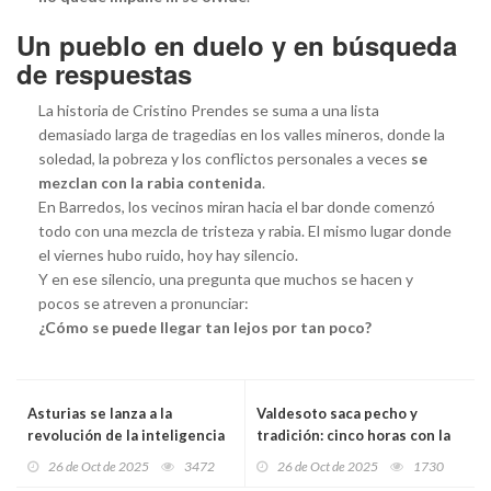
Un pueblo en duelo y en búsqueda
de respuestas
La historia de Cristino Prendes se suma a una lista
demasiado larga de tragedias en los valles mineros, donde la
soledad, la pobreza y los conflictos personales a veces
se
mezclan con la rabia contenida
.
En Barredos, los vecinos miran hacia el bar donde comenzó
todo con una mezcla de tristeza y rabia. El mismo lugar donde
el viernes hubo ruido, hoy hay silencio.
Y en ese silencio, una pregunta que muchos se hacen y
pocos se atreven a pronunciar:
¿Cómo se puede llegar tan lejos por tan poco?
Asturias se lanza a la
Valdesoto saca pecho y
revolución de la inteligencia
tradición: cinco horas con la
artificial en la
Familia Real entre sidra,
26 de Oct de 2025
3472
26 de Oct de 2025
1730
Administración: los pliegos
bolos y sátira valdesotina