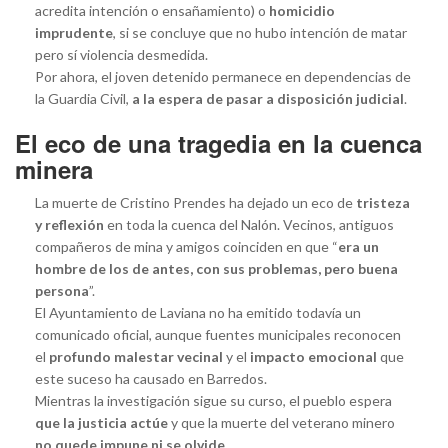
acredita intención o ensañamiento) o
homicidio
imprudente
, si se concluye que no hubo intención de matar
pero sí violencia desmedida.
Por ahora, el joven detenido permanece en dependencias de
la Guardia Civil,
a la espera de pasar a disposición judicial
.
El eco de una tragedia en la cuenca
minera
La muerte de Cristino Prendes ha dejado un eco de
tristeza
y reflexión
en toda la cuenca del Nalón. Vecinos, antiguos
compañeros de mina y amigos coinciden en que “
era un
hombre de los de antes, con sus problemas, pero buena
persona
”.
El Ayuntamiento de Laviana no ha emitido todavía un
comunicado oficial, aunque fuentes municipales reconocen
el
profundo malestar vecinal
y el
impacto emocional
que
este suceso ha causado en Barredos.
Mientras la investigación sigue su curso, el pueblo espera
que la justicia actúe
y que la muerte del veterano minero
no quede impune ni se olvide
.