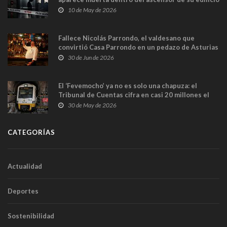
y las cámaras captan sus últimos minutos
10 de May de 2026
Fallece Nicolás Parrondo, el valdesano que
convirtió Casa Parrondo en un pedazo de Asturias
en Madrid
30 de Jun de 2026
El ‘Fevemocho’ ya no es solo una chapuza: el
Tribunal de Cuentas cifra en casi 20 millones el
sobrecoste de los trenes que no cabían por los
30 de May de 2026
túneles
CATEGORÍAS
Actualidad
Deportes
Sostenibilidad