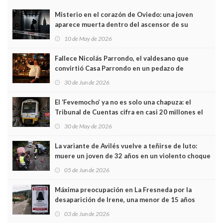
Misterio en el corazón de Oviedo: una joven
aparece muerta dentro del ascensor de su
edificio y las cámaras captan sus últimos minutos
10 de May de 2026
Fallece Nicolás Parrondo, el valdesano que
convirtió Casa Parrondo en un pedazo de
Asturias en Madrid
30 de Jun de 2026
El ‘Fevemocho’ ya no es solo una chapuza: el
Tribunal de Cuentas cifra en casi 20 millones el
sobrecoste de los trenes que no cabían por los
30 de May de 2026
túneles
La variante de Avilés vuelve a teñirse de luto:
muere un joven de 32 años en un violento choque
frontal
05 de Jun de 2026
Máxima preocupación en La Fresneda por la
desaparición de Irene, una menor de 15 años
03 de Jun de 2026