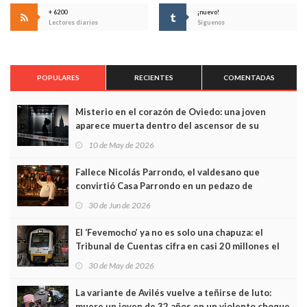
+ 6200
¡nuevo!
Lectores diarios
Síguenos
POPULARES
RECIENTES
COMENTADAS
Misterio en el corazón de Oviedo: una joven
aparece muerta dentro del ascensor de su
edificio y las cámaras captan sus últimos minutos
10 de May de 2026
Fallece Nicolás Parrondo, el valdesano que
convirtió Casa Parrondo en un pedazo de
Asturias en Madrid
30 de Jun de 2026
El ‘Fevemocho’ ya no es solo una chapuza: el
Tribunal de Cuentas cifra en casi 20 millones el
sobrecoste de los trenes que no cabían por los
30 de May de 2026
túneles
La variante de Avilés vuelve a teñirse de luto:
muere un joven de 32 años en un violento choque