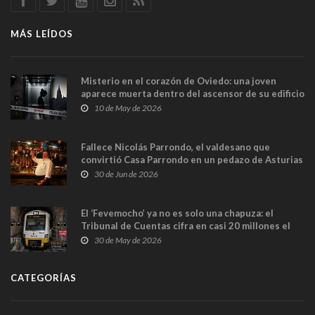
MÁS LEÍDOS
Misterio en el corazón de Oviedo: una joven
aparece muerta dentro del ascensor de su edificio
y las cámaras captan sus últimos minutos
10 de May de 2026
Fallece Nicolás Parrondo, el valdesano que
convirtió Casa Parrondo en un pedazo de Asturias
en Madrid
30 de Jun de 2026
El ‘Fevemocho’ ya no es solo una chapuza: el
Tribunal de Cuentas cifra en casi 20 millones el
sobrecoste de los trenes que no cabían por los
30 de May de 2026
túneles
CATEGORÍAS