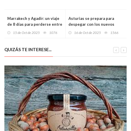
Marrakech y Agadir: un viaje
Asturias se prepara para
de 8 días para perderse entre
despegar con los nuevos
zocos, desiertos y playas
programas de defensa: el
15 de Oct de 2025
1076
16 de Oct de 2025
1566
desde solo 666 €
Principado confía en un
fuerte impacto industrial y
tecnológico
QUIZÁS TE INTERESE...