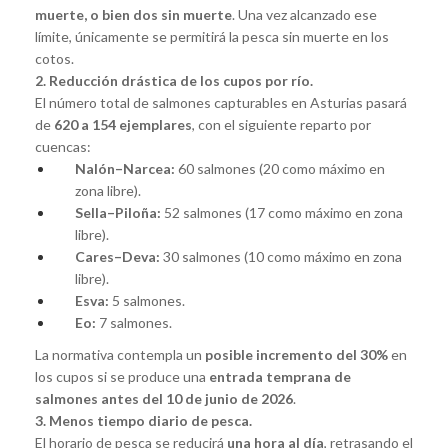
muerte, o bien dos sin muerte
. Una vez alcanzado ese
límite, únicamente se permitirá la pesca sin muerte en los
cotos.
2. Reducción drástica de los cupos por río.
El número total de salmones capturables en Asturias pasará
de
620 a 154 ejemplares
, con el siguiente reparto por
cuencas:
Nalón–Narcea:
60 salmones (20 como máximo en
zona libre).
Sella–Piloña:
52 salmones (17 como máximo en zona
libre).
Cares–Deva:
30 salmones (10 como máximo en zona
libre).
Esva:
5 salmones.
Eo:
7 salmones.
La normativa contempla un
posible incremento del 30%
en
los cupos si se produce una
entrada temprana de
salmones antes del 10 de junio de 2026
.
3. Menos tiempo diario de pesca.
El horario de pesca se reducirá
una hora al día
, retrasando el