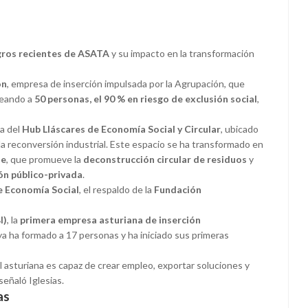
gros recientes de ASATA
y su impacto en la transformación
ón
, empresa de inserción impulsada por la Agrupación, que
leando a
50 personas, el 90 % en riesgo de exclusión social
,
ha del
Hub Lláscares de Economía Social y Circular
, ubicado
 la reconversión industrial. Este espacio se ha transformado en
le
, que promueve la
deconstrucción circular de residuos
y
ón público-privada
.
e Economía Social
, el respaldo de la
Fundación
I)
, la
primera empresa asturiana de inserción
ya ha formado a 17 personas y ha iniciado sus primeras
asturiana es capaz de crear empleo, exportar soluciones y
señaló Iglesias.
as