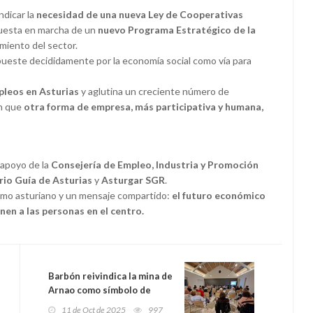
ndicar la
necesidad de una nueva Ley de Cooperativas
 puesta en marcha de un
nuevo Programa Estratégico de la
miento del sector.
ueste decididamente por la economía social como vía para
pleos en Asturias
y aglutina un creciente número de
an que
otra forma de empresa, más participativa y humana,
 apoyo de la
Consejería de Empleo, Industria y Promoción
io Guía de Asturias
y
Asturgar SGR
.
ismo asturiano y un mensaje compartido:
el futuro económico
nen a las personas en el centro.
Barbón reivindica la mina de
Arnao como símbolo de
identidad y orgullo
11 de Oct de 2025
997