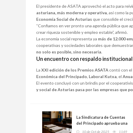
El presidente de ASATA aprovechó el acto para reivi
asturiana, más moderna y operativa
, así como la
Economía Social de Asturias
que consolide el creci
“Confiamos en ver pronto una agenda pública que ap
crear riqueza sostenible y empleo estable”, afirmó.
La economía social representa ya
más de 12.000 em
cooperativas y sociedades laborales que demuestr
no solo es posible, sino necesaria
.
Un encuentro con respaldo institucional
La
XXI edición de los Premios ASATA
contó con el
Económica del Principado
,
Laboral Kutxa
, el
Anuar
El evento concluyó con un brindis por el cooperativ
y social de Asturias pasa por las empresas que po
La Sindicatura de Cuentas
del Principado aprueba una
oferta de empleo público
10 de Oct de 2025
1149