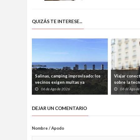
con cinco plazas de
auditoría
QUIZÁS TE INTERESE...
Salinas, camping improvisado: los
Viajar conec
vecinos exigen multas ya
sobre la tec
06 de Ago de 2026
06 de Ago d
DEJAR UN COMENTARIO
Nombre / Apodo