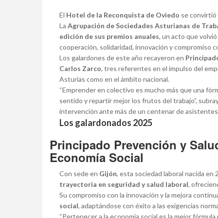
El
Hotel de la Reconquista de Oviedo
se convirtió
La
Agrupación de Sociedades Asturianas de Trab
edición de sus premios anuales
, un acto que volvió
cooperación, solidaridad, innovación y compromiso c
Los galardones de este año recayeron en
Principado
Carlos Zarco
, tres referentes en el impulso del em
Asturias como en el ámbito nacional.
“Emprender en colectivo es mucho más que una fórmul
sentido y repartir mejor los frutos del trabajo”, subr
intervención ante más de un centenar de asistentes
Los galardonados 2025
Principado Prevención y Salu
Economía Social
Con sede en
Gijón
, esta sociedad laboral nacida en
trayectoria en seguridad y salud laboral
, ofrecie
Su compromiso con la innovación y la mejora continu
social
, adaptándose con éxito a las exigencias norma
“Pertenecer a la economía social es la mejor fórmula 