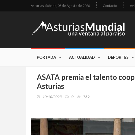
Asturias,
Sábado, 08 de Agosto de 2026
Contacto
Avi
PORTADA
ACTUALIDAD
DEPORTES
ASATA premia el talento coope
Asturias
10/10/2025
0
789