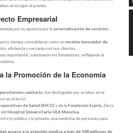
ables al recoger el premio.
yecto Empresarial
emiada por su apuesta por la
externalización de servicios
n poco tiempo consolidarse como un
modelo innovador de
ón, eficiencia y cercanía con sus clientes.
o más importante”, subrayaron los fundadores, reflejando la
moderna.
 a la Promoción de la Economía
perativismo sanitario
, fue distinguido por su labor en la
o en el lucro”.
ooperativas de Salud (IHCO)
y de la
Fundación Espriu
, Zarco
 del
Hospital Universitario HLA Moncloa
.
entre lo público y lo privado, una medicina de personas para
 dan acceso a la atención médica a más de 100 millones de