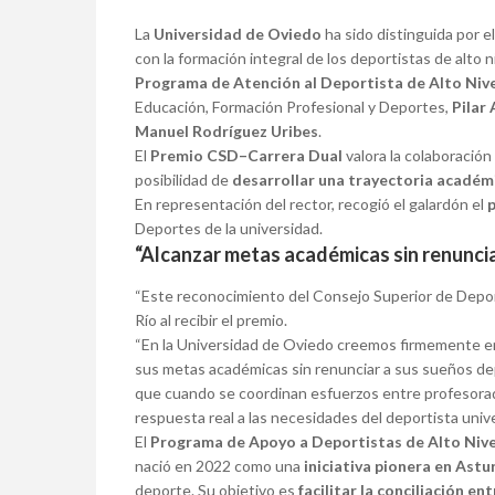
La
Universidad de Oviedo
ha sido distinguida por e
con la formación integral de los deportistas de alto 
Programa de Atención al Deportista de Alto Ni
Educación, Formación Profesional y Deportes,
Pilar 
Manuel Rodríguez Uribes
.
El
Premio CSD–Carrera Dual
valora la colaboración 
posibilidad de
desarrollar una trayectoria académi
En representación del rector, recogió el galardón el
p
Deportes de la universidad.
“Alcanzar metas académicas sin renuncia
“Este reconocimiento del Consejo Superior de Deport
Río al recibir el premio.
“En la Universidad de Oviedo creemos firmemente en
sus metas académicas sin renunciar a sus sueños de
que cuando se coordinan esfuerzos entre profesorado,
respuesta real a las necesidades del deportista univer
El
Programa de Apoyo a Deportistas de Alto Niv
nació en 2022 como una
iniciativa pionera en Astu
deporte. Su objetivo es
facilitar la conciliación e