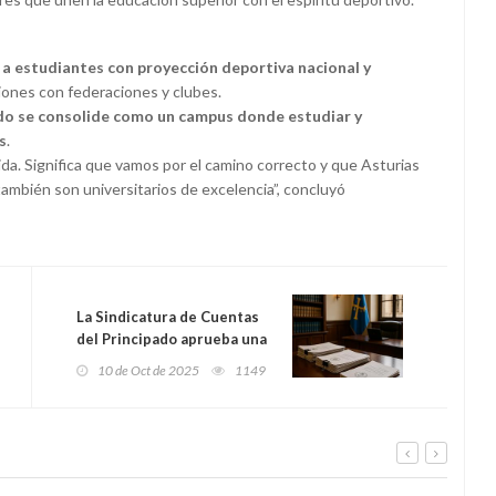
 a estudiantes con proyección deportiva nacional y
iones con federaciones y clubes.
o se consolide como un campus donde estudiar y
s
.
ida. Significa que vamos por el camino correcto y que Asturias
mbién son universitarios de excelencia”, concluyó
La Sindicatura de Cuentas
del Principado aprueba una
oferta de empleo público
10 de Oct de 2025
1149
con cinco plazas de
auditoría