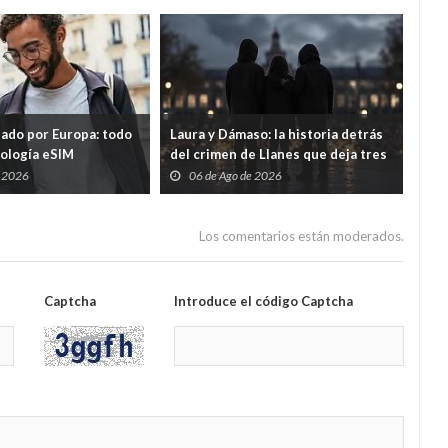
tado por Europa: todo
Laura y Dámaso: la historia detrás
El 
nología eSIM
del crimen de Llanes que deja tres
cad
hijos huérfanos
sid
e 2026
06 de Ago de 2026
0
Guar
por
Los comentarios están moderados.
Captcha
Introduce el código Captcha