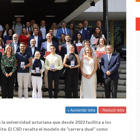
+ Aumentar letra
- Reducir letra
la universidad asturiana que desde 2022 facilita a los
te. El CSD resalta el modelo de “carrera dual” como