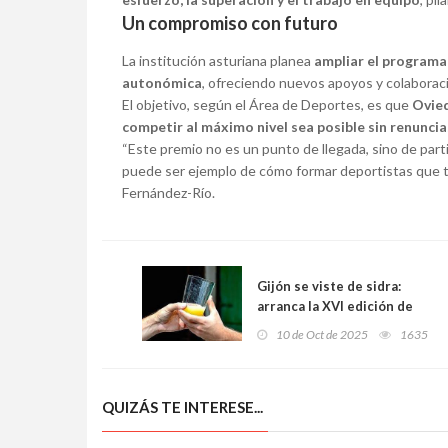
Un compromiso con futuro
La institución asturiana planea
ampliar el programa
autonómica
, ofreciendo nuevos apoyos y colaborac
El objetivo, según el Área de Deportes, es que
Ovied
competir al máximo nivel sea posible sin renuncia
“Este premio no es un punto de llegada, sino de part
puede ser ejemplo de cómo formar deportistas que ta
Fernández-Río.
Gijón se viste de sidra:
arranca la XVI edición de
“Gijón de Sidra – Asturias
10 de Oct de 2025
1635
de Sidra 2025” con ambición
y sabor
QUIZÁS TE INTERESE...