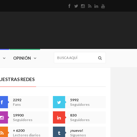
OPINIÓN
UESTRAS REDES
2292
5992
Fans
Seguidores
19900
830
Seguidores
Seguidores
+ 6200
¡nuevo!
Lectores diarios
Síguenos