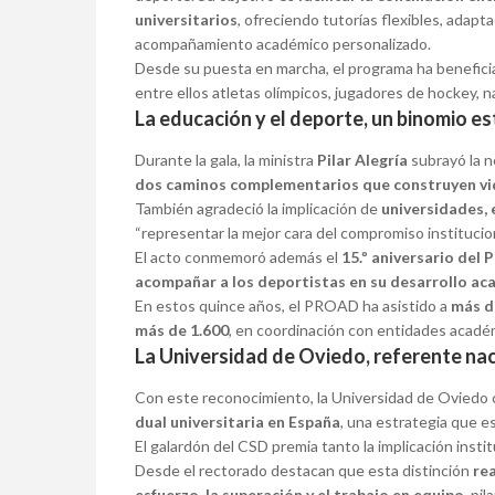
universitarios
, ofreciendo tutorías flexibles, adapt
acompañamiento académico personalizado.
Desde su puesta en marcha, el programa ha benefic
entre ellos atletas olímpicos, jugadores de hockey, n
La educación y el deporte, un binomio e
Durante la gala, la ministra
Pilar Alegría
subrayó la 
dos caminos complementarios que construyen vid
También agradeció la implicación de
universidades,
“representar la mejor cara del compromiso institucio
El acto conmemoró además el
15.º aniversario de
acompañar a los deportistas en su desarrollo aca
En estos quince años, el PROAD ha asistido a
más d
más de 1.600
, en coordinación con entidades acadé
La Universidad de Oviedo, referente na
Con este reconocimiento, la Universidad de Oviedo
dual universitaria en España
, una estrategia que 
El galardón del CSD premia tanto la implicación insti
Desde el rectorado destacan que esta distinción
rea
esfuerzo, la superación y el trabajo en equipo
, pi