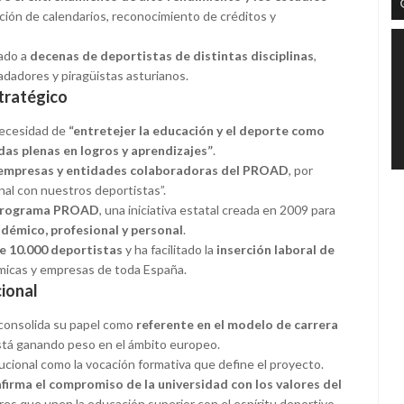
ación de calendarios, reconocimiento de créditos y
iado a
decenas de deportistas de distintas disciplinas
,
adadores y piragüistas asturianos.
stratégico
necesidad de
“entretejer la educación y el deporte como
as plenas en logros y aprendizajes”
.
 empresas y entidades colaboradoras del PROAD
, por
nal con nuestros deportistas”.
l Programa PROAD
, una iniciativa estatal creada en 2009 para
démico, profesional y personal
.
e 10.000 deportistas
y ha facilitado la
inserción laboral de
micas y empresas de toda España.
cional
 consolida su papel como
referente en el modelo de carrera
está ganando peso en el ámbito europeo.
tucional como la vocación formativa que define el proyecto.
firma el compromiso de la universidad con los valores del
lares que unen la educación superior con el espíritu deportivo.