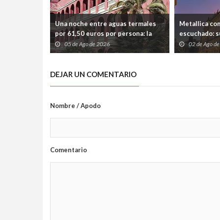
Una noche entre aguas termales
Metallica co
por 61,50 euros por persona: la
escuchado: s
escapada perfecta para
entre velas, 
05 de Ago de 2026
02 de Ago d
desconectar cerca de Barcelona
Madrid
DEJAR UN COMENTARIO
Nombre / Apodo
Comentario