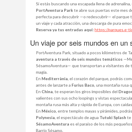
Si estás buscando una escapada llena de adrenalina, 
PortAventura Park
te abre sus puertas este mes 
perfecta para descubrir —o redescubrir— el parque
un viaje y cada atracción, una descarga de pura emoc
Reserva ya tus entradas aquí:
https://parques.e-t
Un viaje por seis mundos en un 
PortAventura Park, situado a pocos kilómetros de T
aventura a través de seis mundos temáticos
—Med
SésamoAventura— que transportan a visitantes de to
magia.
En
Mediterrània
, el corazón del parque, podrás com
antes de lanzarte a
Furius Baco
, una montaña rusa 
En
China
, te esperan los giros imposibles del
Drago
valientes con sus ocho loopings y vistas espectacula
montaña rusa más alta y rápida de Europa, con caídas 
En
México
, entre templos mayas y pirámides, podrás
Polynesia
, el espectáculo de agua
Tutuki Splash
te 
SésamoAventura
es el paraíso de los más pequeños
Barrio Sésamo.