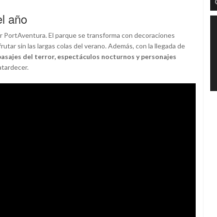
el año
ar PortAventura. El parque se transforma con decoraciones
rutar sin las largas colas del verano. Además, con la llegada de
pasajes del terror, espectáculos nocturnos y personajes
atardecer.