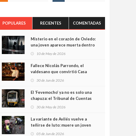
POPULARES
RECIENTES
COMENTADAS
Misterio en el corazón de Oviedo:
una joven aparece muerta dentro
del ascensor de su edificio y las
10 de May de 2026
cámaras captan sus últimos
minutos
Fallece Nicolás Parrondo, el
valdesano que convirtió Casa
Parrondo en un pedazo de
30 de Jun de 2026
Asturias en Madrid
El ‘Fevemocho’ ya no es solo una
chapuza: el Tribunal de Cuentas
cifra en casi 20 millones el
30 de May de 2026
sobrecoste de los trenes que no
cabían por los túneles
La variante de Avilés vuelve a
teñirse de luto: muere un joven
de 32 años en un violento choque
05 de Jun de 2026