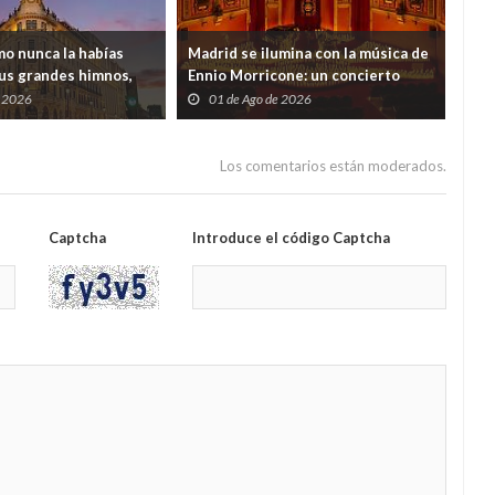
mo nunca la habías
Madrid se ilumina con la música de
Bar
us grandes himnos,
Ennio Morricone: un concierto
per
en el Four Seasons de
entre miles de velas en el Ateneo
mar
e 2026
01 de Ago de 2026
3
Los comentarios están moderados.
Captcha
Introduce el código Captcha