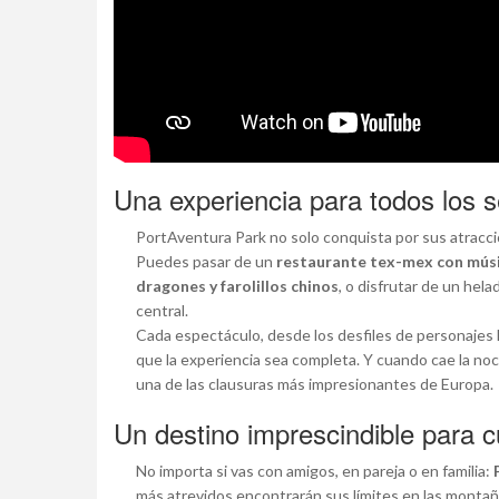
Una experiencia para todos los s
PortAventura Park no solo conquista por sus atraccio
Puedes pasar de un
restaurante tex-mex con músi
dragones y farolillos chinos
, o disfrutar de un hel
central.
Cada espectáculo, desde los desfiles de personajes 
que la experiencia sea completa. Y cuando cae la noch
una de las clausuras más impresionantes de Europa.
Un destino imprescindible para cu
No importa si vas con amigos, en pareja o en familia:
más atrevidos encontrarán sus límites en las montañ