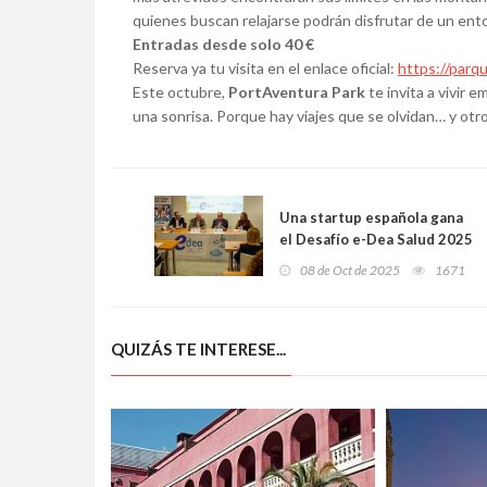
quienes buscan relajarse podrán disfrutar de un ent
Entradas desde solo 40 €
Reserva ya tu visita en el enlace oficial:
https://parq
Este octubre,
PortAventura Park
te invita a vivir 
una sonrisa. Porque hay viajes que se olvidan… y otr
Una startup española gana
el Desafío e-Dea Salud 2025
con un innovador sistema
08 de Oct de 2025
1671
de realidad virtual para
pacientes renales
QUIZÁS TE INTERESE...