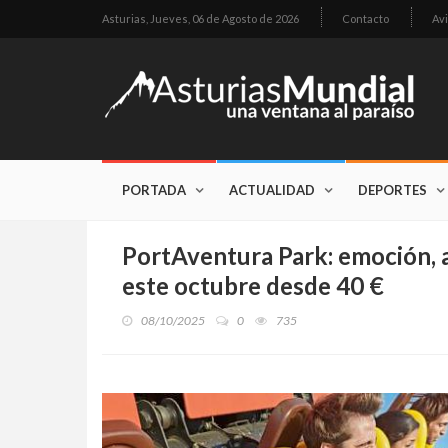
Asturias,
Jueves, 06 de Agosto de 2026
Contacto
Avi
PORTADA
ACTUALIDAD
DEPORTES
PortAventura Park: emoción, ad
este octubre desde 40 €
08/10/2025
0
735