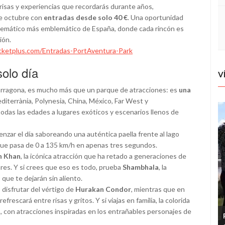
risas y experiencias que recordarás durante años,
de octubre con
entradas desde solo 40 €
. Una oportunidad
 temático más emblemático de España, donde cada rincón es
ión.
icketplus.com/Entradas-PortAventura-Park
solo día
V
arragona, es mucho más que un parque de atracciones: es
una
iterrània, Polynesia, China, México, Far West y
das las edades a lugares exóticos y escenarios llenos de
enzar el día saboreando una auténtica paella frente al lago
que pasa de 0 a 135 km/h en apenas tres segundos.
n Khan
, la icónica atracción que ha retado a generaciones de
res. Y si crees que eso es todo, prueba
Shambhala
, la
que te dejarán sin aliento.
 disfrutar del vértigo de
Hurakan Condor
, mientras que en
refrescará entre risas y gritos. Y si viajas en familia, la colorida
, con atracciones inspiradas en los entrañables personajes de