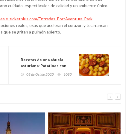
orno cuidado, espectáculos de calidad y un ambiente único.
ues.e-ticketplus.com/Entradas-PortAventura-Park
emociones reales, esas que aceleran el corazón y te arrancan
os que se gritan a pulmón abierto.
Recetas de una abuela
asturiana: Patatines con
chorizu y manzana (pa
08 de Oct de 2025
1085
Borxa, el d’Ávila, que vien
entrenar al Sporting)