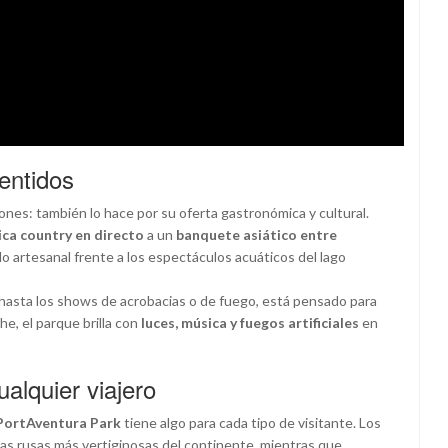
entidos
nes: también lo hace por su oferta gastronómica y cultural.
ca country en directo
a un
banquete asiático entre
ado artesanal frente a los espectáculos acuáticos del lago
hasta los shows de acrobacias o de fuego, está pensado para
e, el parque brilla con
luces, música y fuegos artificiales
en
alquier viajero
PortAventura Park
tiene algo para cada tipo de visitante. Los
as rusas más vertiginosas del continente, mientras que