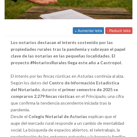
+ Aumentar letra
- Reducir letra
Los notarios destacan el interés sostenido por las
propiedades rurales tras la pandemia y subrayan el papel
clave de las notarías en las pequeñas localidades. El
proyecto #NotariosRurales llega este año a Castropol.
El interés por las fincas rústicas en Asturias continúa al alza.
Según los datos del
Centro de Información Estadística
del Notariado
, durante el
primer semestre de 2025 se
compraron 2.279 fincas rústicas
en el Principado, una cifra
que confirma la tendencia ascendente iniciada tras la
pandemia.
Desde el
Colegio Notarial de Asturias
explican que el
auge del mercado rural responde a un cambio de mentalidad
social. La búsqueda de espacios abiertos, el teletrabajo, la
revalorización de los entornos naturales y la herencia familiar