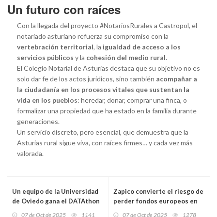
Un futuro con raíces
Con la llegada del proyecto #NotariosRurales a Castropol, el
notariado asturiano refuerza su compromiso con la
vertebración territorial
, la
igualdad de acceso a los
servicios públicos
y la
cohesión del medio rural
.
El Colegio Notarial de Asturias destaca que su objetivo no es
solo dar fe de los actos jurídicos, sino también
acompañar a
la ciudadanía en los procesos vitales que sustentan la
vida en los pueblos
: heredar, donar, comprar una finca, o
formalizar una propiedad que ha estado en la familia durante
generaciones.
Un servicio discreto, pero esencial, que demuestra que la
Asturias rural sigue viva, con raíces firmes… y cada vez más
valorada.
Un equipo de la Universidad
Zapico convierte el riesgo de
de Oviedo gana el DATAthon
perder fondos europeos en
de Justicia con un sistema
una inversión récord de 55
07 de Oct de 2025
1141
07 de Oct de 2025
1278