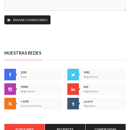
ENVIAR COMENTARIO
NUESTRAS REDES
2292
5992
Fans
Seguidores
19900
830
Seguidores
Seguidores
+ 6200
¡nuevo!
Lectores diarios
Síguenos
POPULARES
RECIENTES
COMENTADAS