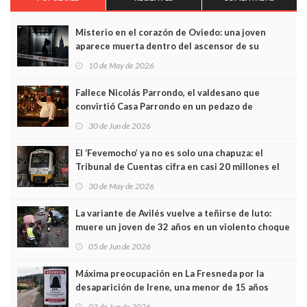
Misterio en el corazón de Oviedo: una joven
aparece muerta dentro del ascensor de su
edificio y las cámaras captan sus últimos minutos
10 de May de 2026
Fallece Nicolás Parrondo, el valdesano que
convirtió Casa Parrondo en un pedazo de
Asturias en Madrid
30 de Jun de 2026
El ‘Fevemocho’ ya no es solo una chapuza: el
Tribunal de Cuentas cifra en casi 20 millones el
sobrecoste de los trenes que no cabían por los
30 de May de 2026
túneles
La variante de Avilés vuelve a teñirse de luto:
muere un joven de 32 años en un violento choque
frontal
05 de Jun de 2026
Máxima preocupación en La Fresneda por la
desaparición de Irene, una menor de 15 años
03 de Jun de 2026