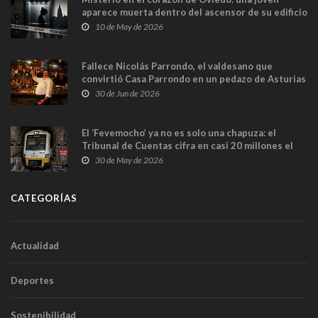
aparece muerta dentro del ascensor de su edificio
y las cámaras captan sus últimos minutos
10 de May de 2026
Fallece Nicolás Parrondo, el valdesano que
convirtió Casa Parrondo en un pedazo de Asturias
en Madrid
30 de Jun de 2026
El ‘Fevemocho’ ya no es solo una chapuza: el
Tribunal de Cuentas cifra en casi 20 millones el
sobrecoste de los trenes que no cabían por los
30 de May de 2026
túneles
CATEGORÍAS
Actualidad
Deportes
Sostenibilidad