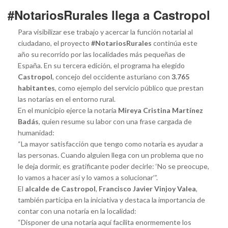
#NotariosRurales llega a Castropol
Para visibilizar ese trabajo y acercar la función notarial al
ciudadano, el proyecto
#NotariosRurales
continúa este
año su recorrido por las localidades más pequeñas de
España. En su tercera edición, el programa ha elegido
Castropol
, concejo del occidente asturiano con
3.765
habitantes
, como ejemplo del servicio público que prestan
las notarías en el entorno rural.
En el municipio ejerce la notaria
Mireya Cristina Martínez
Badás
, quien resume su labor con una frase cargada de
humanidad:
“La mayor satisfacción que tengo como notaria es ayudar a
las personas. Cuando alguien llega con un problema que no
le deja dormir, es gratificante poder decirle: ‘No se preocupe,
lo vamos a hacer así y lo vamos a solucionar’”.
El
alcalde de Castropol
,
Francisco Javier Vinjoy Valea
,
también participa en la iniciativa y destaca la importancia de
contar con una notaría en la localidad:
“Disponer de una notaría aquí facilita enormemente los