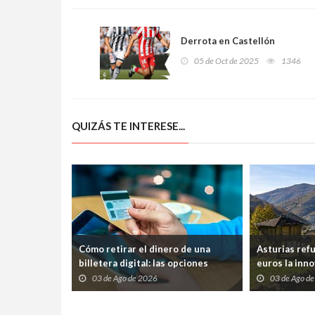
Derrota en Castellón
05 de Oct de 2025
1346
QUIZÁS TE INTERESE...
Cómo retirar el dinero de una
Asturias ref
billetera digital: las opciones
euros la inno
disponibles
frenar la pér
03 de Ago de 2026
03 de Ago d