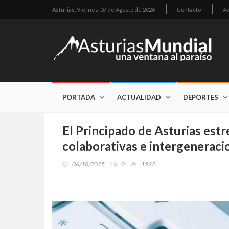
Asturias,
Viernes, 07 de Agosto de 2026
Contacto
Av
PORTADA
ACTUALIDAD
DEPORTES
El Principado de Asturias est
colaborativas e intergeneraci
06/10/2025
0
1522