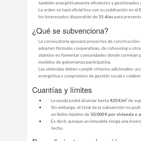
también energéticamente eficientes y gestionados co
La orden se hará oficial hoy con su publicación en e
los interesados dispondrán de
15 días
para presentar
¿Qué se subvenciona?
La convocatoria apoyará proyectos de construcción o
adopten fórmulas cooperativas, de cohousing u otras
objetivo es fomentar comunidades donde convivan p
modelos de gobernanza participativa.
Las viviendas deben cumplir criterios adicionales: acc
energética y compromiso de gestión social o colabor
Cuantías y límites
La ayuda podrá alcanzar hasta
420 €/m²
de supe
Sin embargo, el total de la subvención no pod
un límite máximo de
50.000 € por vivienda o 
Es decir, aunque un inmueble tenga una inver
techo.