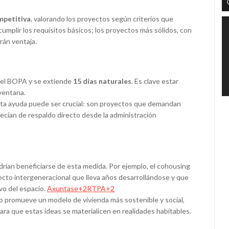
mpetitiva
, valorando los proyectos según criterios que
umplir los requisitos básicos; los proyectos más sólidos, con
rán ventaja.
en el BOPA y se extiende
15 días naturales
. Es clave estar
ventana.
esta ayuda puede ser crucial: son proyectos que demandan
recían de respaldo directo desde la administración
drían beneficiarse de esta medida. Por ejemplo, el cohousing
yecto intergeneracional que lleva años desarrollándose y que
vo del espacio.
Axuntase+2RTPA+2
lo promueve un modelo de vivienda más sostenible y social,
ra que estas ideas se materialicen en realidades habitables.