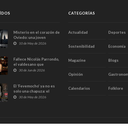
ÍDOS
CATEGORÍAS
Misterio en el corazón de
Actualidad
Deportes
Oviedo: una joven
aparece muerta dentro
10 de May de 2026
Sostenibilidad
Economía
del ascensor de su
edificio y las cámaras
captan sus últimos
Fallece Nicolás Parrondo,
Magazine
Blogs
minutos
el valdesano que
convirtió Casa Parrondo
30 de Jun de 2026
Opinión
Gastronom
en un pedazo de Asturias
en Madrid
El ‘Fevemocho’ ya no es
Calendarios
Folklore
solo una chapuza: el
Tribunal de Cuentas cifra
30 de May de 2026
en casi 20 millones el
sobrecoste de los trenes
que no cabían por los
túneles