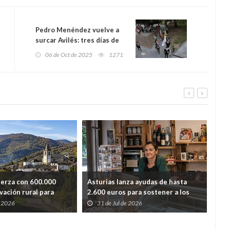
Pedro Menéndez vuelve a
surcar Avilés: tres días de
historia viva para honrar al
06 de Oct de 2025
1271
fundador de San Agustín de
la Florida
uerza con 600.000
Asturias lanza ayudas de hasta
Ast
vación rural para
2.600 euros para sostener a los
lim
dida de población
autónomos de los pueblos con
y r
e 2026
31 de Jul de 2026
2
menos población