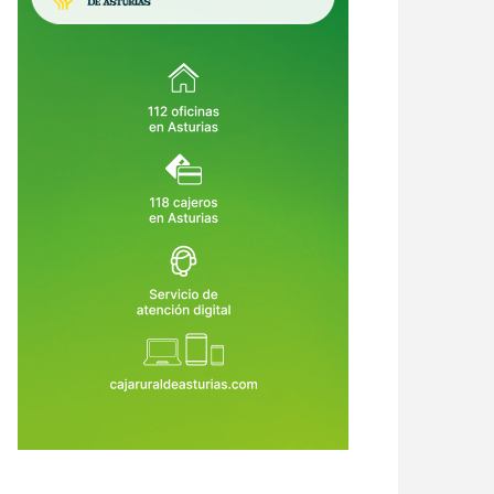
urias destina 5,5 millones a
Asturias abre ayudas de hasta
piar montes, prevenir incendios
1.200 euros para guarderías,
ecuperar bosques dañados
campamentos, ludotecas y
7 de Jul de 2026
23 de Jul de 2026
cuidadores: solo hay plazo hasta el
5 de agosto