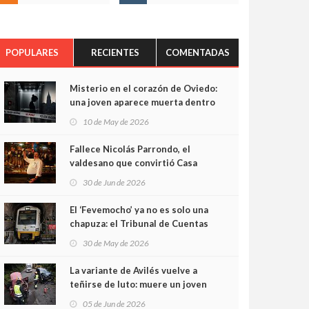
POPULARES
RECIENTES
COMENTADAS
Misterio en el corazón de Oviedo:
una joven aparece muerta dentro
del ascensor de su edificio y las
10 de May de 2026
cámaras captan sus últimos
minutos
Fallece Nicolás Parrondo, el
valdesano que convirtió Casa
Parrondo en un pedazo de
30 de Jun de 2026
Asturias en Madrid
El ‘Fevemocho’ ya no es solo una
chapuza: el Tribunal de Cuentas
cifra en casi 20 millones el
30 de May de 2026
sobrecoste de los trenes que no
cabían por los túneles
La variante de Avilés vuelve a
teñirse de luto: muere un joven
de 32 años en un violento choque
05 de Jun de 2026