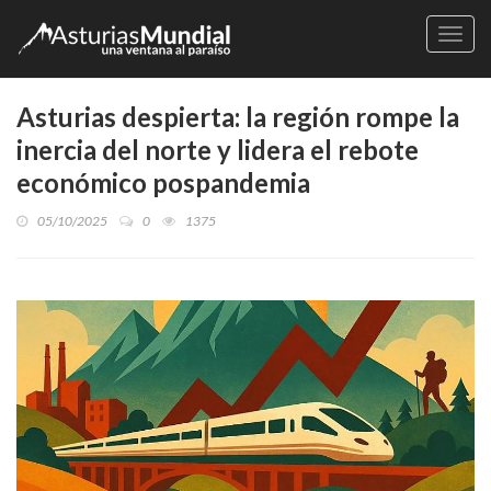
Naveg
Asturias despierta: la región rompe la
inercia del norte y lidera el rebote
económico pospandemia
05/10/2025
0
1375