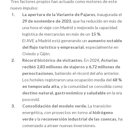
Tres factores propios han actuado como motores de este
nuevo impulso:
La apertura de la Variante de Pajares
, inaugurada el
29 de noviembre de 2023
, que ha reducido en más de
una hora el viaje con Madrid y mejorado la capacidad
logística de mercancías en más de un
15 %
.
El AVE a Madrid está generando un
aumento notable
del flujo turístico y empresarial
, especialmente en
Oviedo y Gijón.
Récord histórico de visitantes.
En 2024,
Asturias
recibió 2,83 millones de viajeros y 6,72 millones de
pernoctaciones
, batiendo el récord del año anterior.
Los hoteles registraron una ocupación media del
68 %
en temporada alta
, y la comunidad se consolida como
destino natural, gastronómico y saludable
en la era
poscovid.
Consolidación del modelo verde.
La transición
energética, con proyectos en torno al
hidrógeno
verde
y la
reconversión industrial de las cuencas
, ha
comenzado a atraer nuevas inversiones.