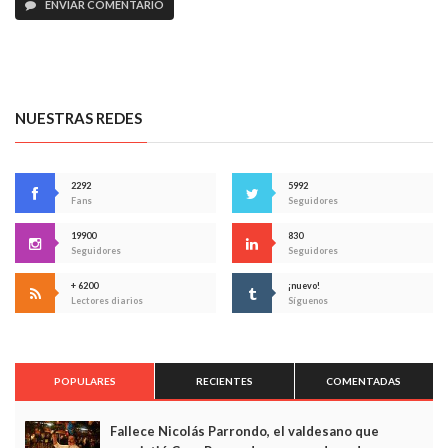
ENVIAR COMENTARIO
NUESTRAS REDES
2292
5992
Fans
Seguidores
19900
830
Seguidores
Seguidores
+ 6200
¡nuevo!
Lectores diarios
Síguenos
POPULARES
RECIENTES
COMENTADAS
Fallece Nicolás Parrondo, el valdesano que