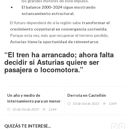
los grandes motores de este impulso.
El balance 2000–2024 sigue mostrando
estancamiento estructural.
El futuro dependerá de si la región sabe
transformar el
crecimiento coyuntural en convergencia sostenida
.
Porque esta vez, más que recuperar el terreno perdido,
Asturias tiene la oportunidad de reinventarse
.
“El tren ha arrancado; ahora falta
decidir si Asturias quiere ser
pasajera o locomotora.”
Un año y medio de
Derrota en Castellón
internamiento para un menor
05 de Oct de 2025
1349
por dejar en coma a un
05 de Oct de 2025
1244
hombre en Gijón tras
agresión brutal
QUIZÁS TE INTERESE...