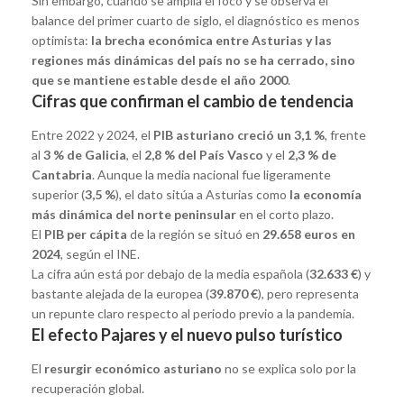
Sin embargo, cuando se amplía el foco y se observa el
balance del primer cuarto de siglo, el diagnóstico es menos
optimista:
la brecha económica entre Asturias y las
regiones más dinámicas del país no se ha cerrado, sino
que se mantiene estable desde el año 2000
.
Cifras que confirman el cambio de tendencia
Entre 2022 y 2024, el
PIB asturiano creció un 3,1 %
, frente
al
3 % de Galicia
, el
2,8 % del País Vasco
y el
2,3 % de
Cantabria
. Aunque la media nacional fue ligeramente
superior (
3,5 %
), el dato sitúa a Asturias como
la economía
más dinámica del norte peninsular
en el corto plazo.
El
PIB per cápita
de la región se situó en
29.658 euros en
2024
, según el INE.
La cifra aún está por debajo de la media española (
32.633 €
) y
bastante alejada de la europea (
39.870 €
), pero representa
un repunte claro respecto al periodo previo a la pandemia.
El efecto Pajares y el nuevo pulso turístico
El
resurgir económico asturiano
no se explica solo por la
recuperación global.