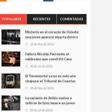
POPULARES
RECIENTES
COMENTADAS
Misterio en el corazón de Oviedo:
una joven aparece muerta dentro
del ascensor de su edificio y las
10 de May de 2026
cámaras captan sus últimos
minutos
Fallece Nicolás Parrondo, el
valdesano que convirtió Casa
Parrondo en un pedazo de
30 de Jun de 2026
Asturias en Madrid
El ‘Fevemocho’ ya no es solo una
chapuza: el Tribunal de Cuentas
cifra en casi 20 millones el
30 de May de 2026
sobrecoste de los trenes que no
cabían por los túneles
La variante de Avilés vuelve a
teñirse de luto: muere un joven
de 32 años en un violento choque
05 de Jun de 2026