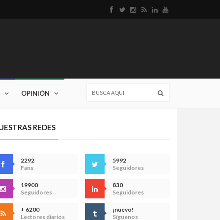
OPINIÓN
UESTRAS REDES
2292
5992
Fans
Seguidores
19900
830
Seguidores
Seguidores
+ 6200
¡nuevo!
Lectores diarios
Síguenos