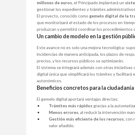
millones de euros
, el Principado implantará un
sist
gestionar los expedientes y trámites administrativos
El proyecto, conocido como
gemelo digital de la t
que monitorizará el estado de los procesos en tiempo
produzcan y permitirá coordinar los procedimientos 
Un cambio de modelo en la gestión públi
Este avance no es solo una mejora tecnológica: su
incidencias de manera anticipada, los plazos de respu
preciso, y los recursos públicos se optimizarán.
El sistema se integrará además con otras iniciativas
digital única que simplificará los trámites y facilitar
autonómicos.
Beneficios concretos para la ciudadanía
El gemelo digital aportará ventajas directas:
Trámites más rápidos
gracias a la automatiza
Menos errores
, al reducir la intervención ma
Gestión más eficiente de los recursos
, con
valor añadido.