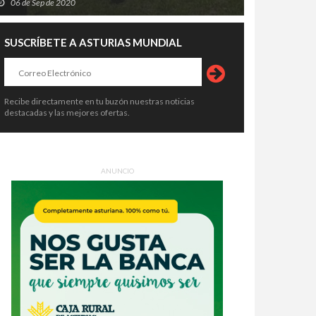
06 de Sep de 2020
SUSCRÍBETE A ASTURIAS MUNDIAL
Recibe directamente en tu buzón nuestras noticias
destacadas y las mejores ofertas.
ANUNCIO
qué la narrativa visual está
La Corredoria albergará una
mplazando a las diapositivas
batería gigante capaz de descarga
vencionales en equipos
electricidad durante cuatro horas