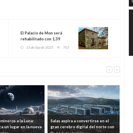
El Palacio de Mon será
rehabilitado con 1,39
millones y se convertirá en
15 de Sep de 2025
703
un centro cultural y
turístico
mineros a la Luna:
Salas aspira a convertirse en el
Por 
a un lugar en la nueva
gran cerebro digital del norte con
ree
ial
una inversión de 1.226 millones
con