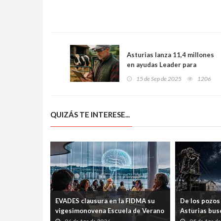
Asturias lanza 11,4 millones
en ayudas Leader para
impulsar proyectos
15 de Sep de 2025
1206
empresariales y modernizar
el medio rural
QUIZÁS TE INTERESE...
EVADES clausura en la FIDMA su
De los pozos 
vigesimonovena Escuela de Verano
Asturias busc
con una mesa redonda abierta
carrera espac