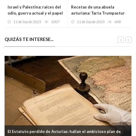
Israel y Palestina: raíces del
Recetas de una abuela
odio, guerra actual y el papel
asturiana: Tarta Trumpastur
de los medios
("Naranxa, oro y mermelada
11 de Sep de 2025
1007
11 de Sep de 2025
608
de poderío”)
QUIZÁS TE INTERESE...
El Estatuto perdido de Asturias: hallan el ambicioso plan de