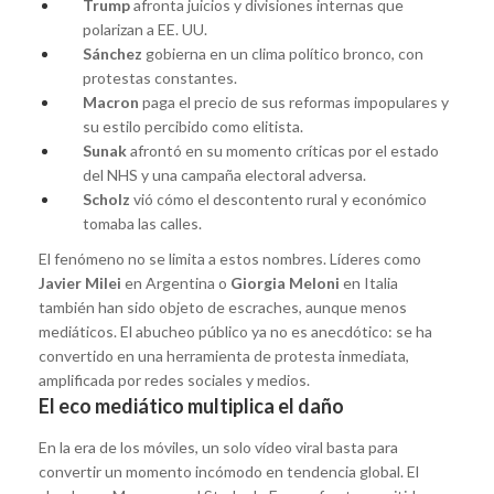
Trump
afronta juicios y divisiones internas que
polarizan a EE. UU.
Sánchez
gobierna en un clima político bronco, con
protestas constantes.
Macron
paga el precio de sus reformas impopulares y
su estilo percibido como elitista.
Sunak
afrontó en su momento críticas por el estado
del NHS y una campaña electoral adversa.
Scholz
vió cómo el descontento rural y económico
tomaba las calles.
El fenómeno no se limita a estos nombres. Líderes como
Javier Milei
en Argentina o
Giorgia Meloni
en Italia
también han sido objeto de escraches, aunque menos
mediáticos. El abucheo público ya no es anecdótico: se ha
convertido en una herramienta de protesta inmediata,
amplificada por redes sociales y medios.
El eco mediático multiplica el daño
En la era de los móviles, un solo vídeo viral basta para
convertir un momento incómodo en tendencia global. El