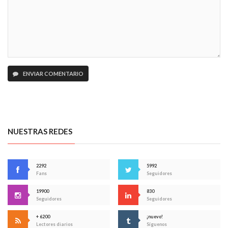
ENVIAR COMENTARIO
NUESTRAS REDES
2292
5992
Fans
Seguidores
19900
830
Seguidores
Seguidores
+ 6200
¡nuevo!
Lectores diarios
Síguenos