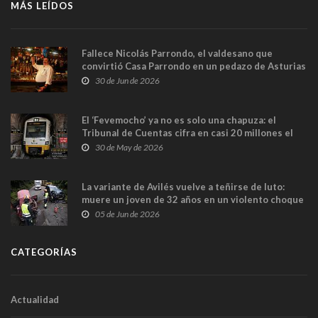
MÁS LEÍDOS
Fallece Nicolás Parrondo, el valdesano que
convirtió Casa Parrondo en un pedazo de Asturias
en Madrid
30 de Jun de 2026
El ‘Fevemocho’ ya no es solo una chapuza: el
Tribunal de Cuentas cifra en casi 20 millones el
sobrecoste de los trenes que no cabían por los
30 de May de 2026
túneles
La variante de Avilés vuelve a teñirse de luto:
muere un joven de 32 años en un violento choque
frontal
05 de Jun de 2026
CATEGORÍAS
Actualidad