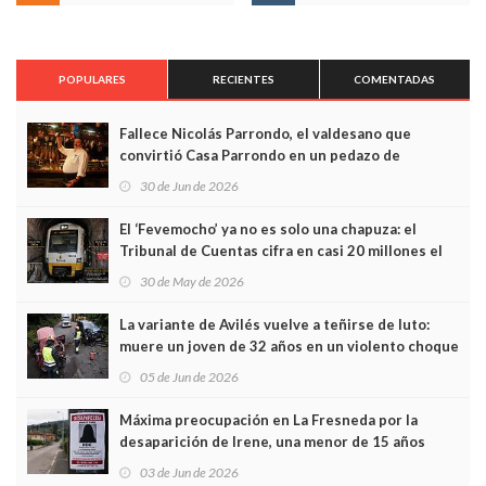
POPULARES
RECIENTES
COMENTADAS
Fallece Nicolás Parrondo, el valdesano que
convirtió Casa Parrondo en un pedazo de
Asturias en Madrid
30 de Jun de 2026
El ‘Fevemocho’ ya no es solo una chapuza: el
Tribunal de Cuentas cifra en casi 20 millones el
sobrecoste de los trenes que no cabían por los
30 de May de 2026
túneles
La variante de Avilés vuelve a teñirse de luto:
muere un joven de 32 años en un violento choque
frontal
05 de Jun de 2026
Máxima preocupación en La Fresneda por la
desaparición de Irene, una menor de 15 años
03 de Jun de 2026