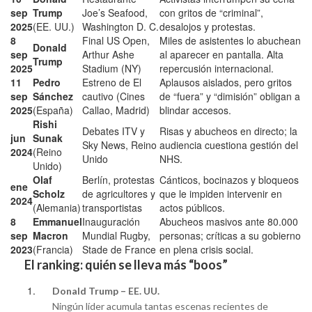
sep
Trump
Joe’s Seafood,
con gritos de “criminal”,
2025
(EE. UU.)
Washington D. C.
desalojos y protestas.
8
Final US Open,
Miles de asistentes lo abuchean
Donald
sep
Arthur Ashe
al aparecer en pantalla. Alta
Trump
2025
Stadium (NY)
repercusión internacional.
11
Pedro
Estreno de El
Aplausos aislados, pero gritos
sep
Sánchez
cautivo (Cines
de “fuera” y “dimisión” obligan a
2025
(España)
Callao, Madrid)
blindar accesos.
Rishi
Debates ITV y
Risas y abucheos en directo; la
jun
Sunak
Sky News, Reino
audiencia cuestiona gestión del
2024
(Reino
Unido
NHS.
Unido)
Olaf
Berlín, protestas
Cánticos, bocinazos y bloqueos
ene
Scholz
de agricultores y
que le impiden intervenir en
2024
(Alemania)
transportistas
actos públicos.
8
Emmanuel
Inauguración
Abucheos masivos ante 80.000
sep
Macron
Mundial Rugby,
personas; críticas a su gobierno
2023
(Francia)
Stade de France
en plena crisis social.
El ranking: quién se lleva más “boos”
Donald Trump – EE. UU.
Ningún líder acumula tantas escenas recientes de