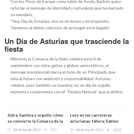
Con los Picos de Europa como telón de fondo, Barbón quiso
reforzar el mensaje de identidad y naturaleza que ha marcado
su mandato.
“Hoy, Día de Asturias, ese es mi deseo y mi propósito.
Tenemos el deber colectivo de proteger este legado”.
Un Día de Asturias que trasciende la
fiesta
Mientras la Comarca de la Sidra celebra este 8 de
septiembre con sidra, gaitas y globos aerostáticos, el
mensaje presidencial marca el tono de un Principado que
mira al futuro con ambición y responsabilidad. Asturias
celebra, pero también se examina: es un día de orgullo,
memoria y compromiso con el “Paraíso Natural” que la define.
Sidra, Santina y orgullo: cómo
Luto en las carreteras
se convierte la Comarca de la
asturianas: fallece Sabino
Sidra en corazón de Asturias
Cachafeiro, motorista de 71
08 de Sep de 2025
937
08 de Sep de 2025
2233
años, tras un brutal accidente