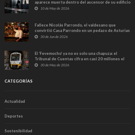
aparece muerta dentro del ascensor de su edificio
y las cámaras captan sus últimos minutos
10 de May de 2026
Fallece Nicolás Parrondo, el valdesano que
convirtió Casa Parrondo en un pedazo de Asturias
en Madrid
30 de Jun de 2026
El ‘Fevemocho’ ya no es solo una chapuza: el
Tribunal de Cuentas cifra en casi 20 millones el
sobrecoste de los trenes que no cabían por los
30 de May de 2026
túneles
CATEGORÍAS
Actualidad
Deportes
Sostenibilidad