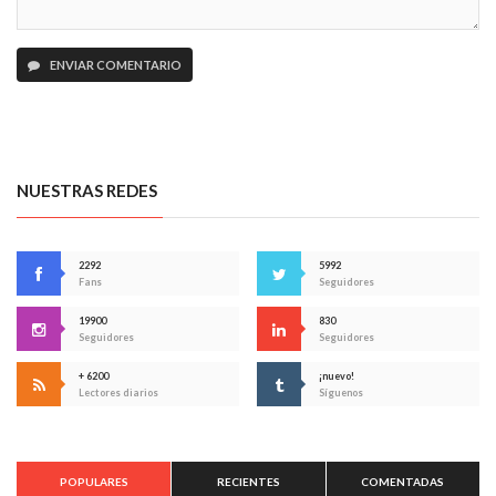
ENVIAR COMENTARIO
NUESTRAS REDES
2292
5992
Fans
Seguidores
19900
830
Seguidores
Seguidores
+ 6200
¡nuevo!
Lectores diarios
Síguenos
POPULARES
RECIENTES
COMENTADAS