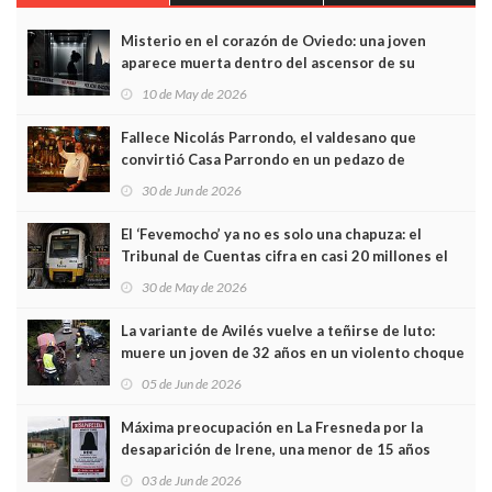
Misterio en el corazón de Oviedo: una joven
aparece muerta dentro del ascensor de su
edificio y las cámaras captan sus últimos minutos
10 de May de 2026
Fallece Nicolás Parrondo, el valdesano que
convirtió Casa Parrondo en un pedazo de
Asturias en Madrid
30 de Jun de 2026
El ‘Fevemocho’ ya no es solo una chapuza: el
Tribunal de Cuentas cifra en casi 20 millones el
sobrecoste de los trenes que no cabían por los
30 de May de 2026
túneles
La variante de Avilés vuelve a teñirse de luto:
muere un joven de 32 años en un violento choque
frontal
05 de Jun de 2026
Máxima preocupación en La Fresneda por la
desaparición de Irene, una menor de 15 años
03 de Jun de 2026