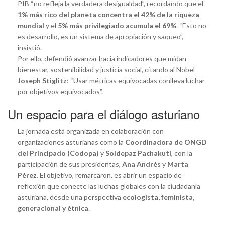
PIB “no refleja la verdadera desigualdad”, recordando que el
1% más rico del planeta concentra el 42% de la riqueza
mundial
y el
5% más privilegiado acumula el 69%
. “Esto no
es desarrollo, es un sistema de apropiación y saqueo”,
insistió.
Por ello, defendió avanzar hacia indicadores que midan
bienestar, sostenibilidad y justicia social, citando al Nobel
Joseph Stiglitz
: “Usar métricas equivocadas conlleva luchar
por objetivos equivocados”.
Un espacio para el diálogo asturiano
La jornada está organizada en colaboración con
organizaciones asturianas como la
Coordinadora de ONGD
del Principado (Codopa)
y
Soldepaz Pachakuti
, con la
participación de sus presidentas,
Ana Andrés
y
Marta
Pérez
. El objetivo, remarcaron, es abrir un espacio de
reflexión que conecte las luchas globales con la ciudadanía
asturiana, desde una perspectiva
ecologista, feminista,
generacional y étnica
.