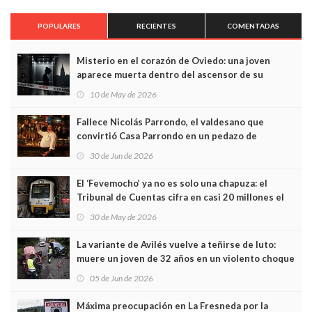
POPULARES
RECIENTES
COMENTADAS
Misterio en el corazón de Oviedo: una joven
aparece muerta dentro del ascensor de su
edificio y las cámaras captan sus últimos minutos
10 de May de 2026
Fallece Nicolás Parrondo, el valdesano que
convirtió Casa Parrondo en un pedazo de
Asturias en Madrid
30 de Jun de 2026
El ‘Fevemocho’ ya no es solo una chapuza: el
Tribunal de Cuentas cifra en casi 20 millones el
sobrecoste de los trenes que no cabían por los
30 de May de 2026
túneles
La variante de Avilés vuelve a teñirse de luto:
muere un joven de 32 años en un violento choque
frontal
05 de Jun de 2026
Máxima preocupación en La Fresneda por la