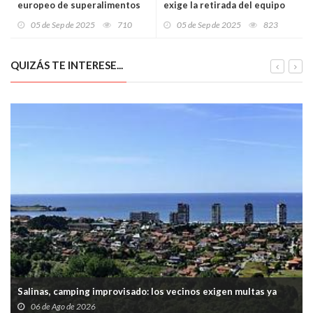
europeo de superalimentos
exige la retirada del equipo
orgánicos
Israel-Premier Tech y abre un
05 de Sep de 2025
710
05 de Sep de 2025
823
debate sobre la libertad en el
deporte
QUIZÁS TE INTERESE...
Salinas, camping improvisado: los vecinos exigen multas ya
06 de Ago de 2026