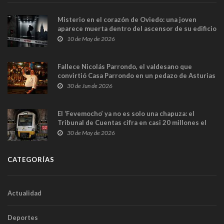
Misterio en el corazón de Oviedo: una joven
aparece muerta dentro del ascensor de su edificio
y las cámaras captan sus últimos minutos
10 de May de 2026
Fallece Nicolás Parrondo, el valdesano que
convirtió Casa Parrondo en un pedazo de Asturias
en Madrid
30 de Jun de 2026
El ‘Fevemocho’ ya no es solo una chapuza: el
Tribunal de Cuentas cifra en casi 20 millones el
sobrecoste de los trenes que no cabían por los
30 de May de 2026
túneles
CATEGORÍAS
Actualidad
Deportes