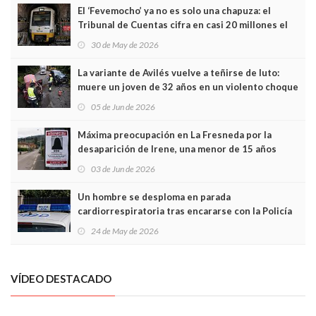
El ‘Fevemocho’ ya no es solo una chapuza: el
Tribunal de Cuentas cifra en casi 20 millones el
sobrecoste de los trenes que no cabían por los
30 de May de 2026
túneles
La variante de Avilés vuelve a teñirse de luto:
muere un joven de 32 años en un violento choque
frontal
05 de Jun de 2026
Máxima preocupación en La Fresneda por la
desaparición de Irene, una menor de 15 años
03 de Jun de 2026
Un hombre se desploma en parada
cardiorrespiratoria tras encararse con la Policía
Local en Luanco
24 de May de 2026
VÍDEO DESTACADO