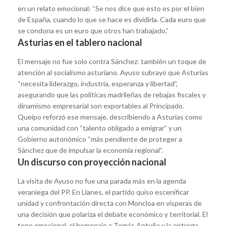
en un relato emocional: “Se nos dice que esto es por el bien
de España, cuando lo que se hace es dividirla. Cada euro que
se condona es un euro que otros han trabajado.”
Asturias en el tablero nacional
El mensaje no fue solo contra Sánchez: también un toque de
atención al socialismo asturiano. Ayuso subrayó que Asturias
“necesita liderazgo, industria, esperanza y libertad”,
asegurando que las políticas madrileñas de rebajas fiscales y
dinamismo empresarial son exportables al Principado.
Queipo reforzó ese mensaje, describiendo a Asturias como
una comunidad con “talento obligado a emigrar” y un
Gobierno autonómico “más pendiente de proteger a
Sánchez que de impulsar la economía regional”.
Un discurso con proyección nacional
La visita de Ayuso no fue una parada más en la agenda
veraniega del PP. En Llanes, el partido quiso escenificar
unidad y confrontación directa con Moncloa en vísperas de
una decisión que polariza el debate económico y territorial. El
tono emocional, el homenaje a Tomás Antuña y la entrega