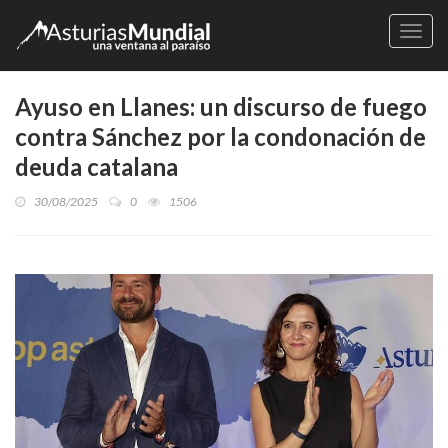
Naveg
Ayuso en Llanes: un discurso de fuego
contra Sánchez por la condonación de
deuda catalana
30/08/2025
0
1506