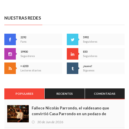
NUESTRAS REDES
2292
5992
Fans
Seguidores
19900
830
Seguidores
Seguidores
+ 6200
¡nuevo!
Lectores diarios
Síguenos
POPULARES
RECIENTES
COMENTADAS
Fallece Nicolás Parrondo, el valdesano que
convirtió Casa Parrondo en un pedazo de
Asturias en Madrid
30 de Jun de 2026