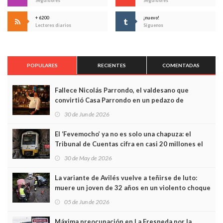
Seguidores
Seguidores
+ 6200
¡nuevo!
Lectores diarios
Síguenos
POPULARES
RECIENTES
COMENTADAS
Fallece Nicolás Parrondo, el valdesano que
convirtió Casa Parrondo en un pedazo de
Asturias en Madrid
30 de Jun de 2026
El ‘Fevemocho’ ya no es solo una chapuza: el
Tribunal de Cuentas cifra en casi 20 millones el
sobrecoste de los trenes que no cabían por los
30 de May de 2026
túneles
La variante de Avilés vuelve a teñirse de luto:
muere un joven de 32 años en un violento choque
frontal
05 de Jun de 2026
Máxima preocupación en La Fresneda por la