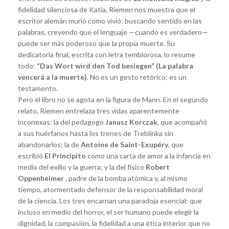
fidelidad silenciosa de Katia, Riemen nos muestra que el
escritor alemán murió como vivió: buscando sentido en las
palabras, creyendo que el lenguaje —cuando es verdadero—
puede ser más poderoso que la propia muerte. Su
dedicatoria final, escrita con letra temblorosa, lo resume
todo:
“Das Wort wird den Tod besiegen” (La palabra
vencerá a la muerte)
. No es un gesto retórico; es un
testamento.
Pero el libro no se agota en la figura de Mann. En el segundo
relato, Riemen entrelaza tres vidas aparentemente
inconexas: la del pedagogo
Janusz Korczak
, que acompañó
a sus huérfanos hasta los trenes de Treblinka sin
abandonarlos; la de
Antoine de Saint-Exupéry
, que
escribió
El Principito
como una carta de amor a la infancia en
medio del exilio y la guerra; y la del físico
Robert
Oppenheimer
, padre de la bomba atómica y, al mismo
tiempo, atormentado defensor de la responsabilidad moral
de la ciencia. Los tres encarnan una paradoja esencial: que
incluso en medio del horror, el ser humano puede elegir la
dignidad, la compasión, la fidelidad a una ética interior que no