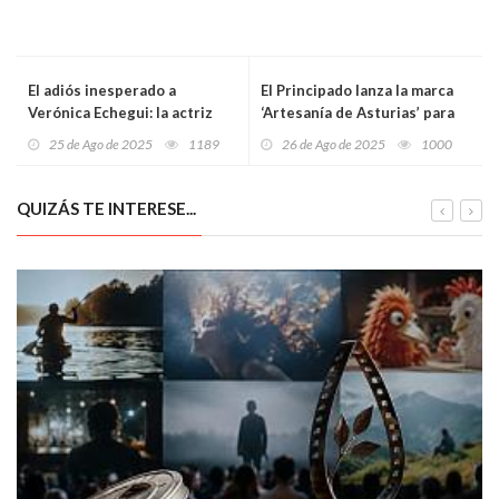
El adiós inesperado a
El Principado lanza la marca
Verónica Echegui: la actriz
‘Artesanía de Asturias’ para
que dio voz a una generación
blindar la identidad cultural y
25 de Ago de 2025
1189
26 de Ago de 2025
1000
muere a los 42 años
fortalecer un sector en
transformación
QUIZÁS TE INTERESE...