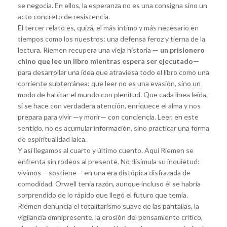
se negocia. En ellos, la esperanza no es una consigna sino un
acto concreto de resistencia.
El tercer relato es, quizá, el más íntimo y más necesario en
tiempos como los nuestros: una defensa feroz y tierna de la
lectura. Riemen recupera una vieja historia —
un prisionero
chino que lee un libro mientras espera ser ejecutado
—
para desarrollar una idea que atraviesa todo el libro como una
corriente subterránea: que leer no es una evasión, sino un
modo de habitar el mundo con plenitud. Que cada línea leída,
si se hace con verdadera atención, enriquece el alma y nos
prepara para vivir —y morir— con conciencia. Leer, en este
sentido, no es acumular información, sino practicar una forma
de espiritualidad laica.
Y así llegamos al cuarto y último cuento. Aquí Riemen se
enfrenta sin rodeos al presente. No disimula su inquietud:
vivimos —sostiene— en una era distópica disfrazada de
comodidad. Orwell tenía razón, aunque incluso él se habría
sorprendido de lo rápido que llegó el futuro que temía.
Riemen denuncia el totalitarismo suave de las pantallas, la
vigilancia omnipresente, la erosión del pensamiento crítico,