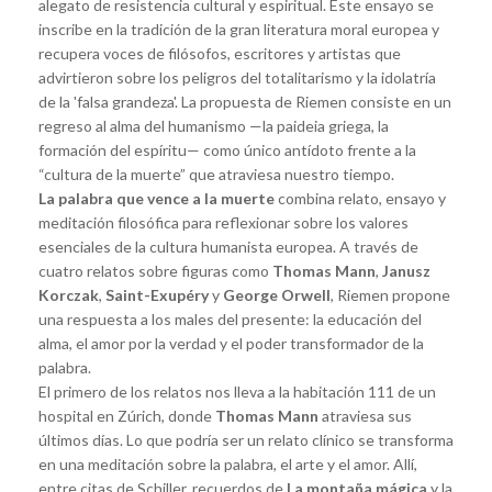
alegato de resistencia cultural y espiritual. Este ensayo se
inscribe en la tradición de la gran literatura moral europea y
recupera voces de filósofos, escritores y artistas que
advirtieron sobre los peligros del totalitarismo y la idolatría
de la 'falsa grandeza'. La propuesta de Riemen consiste en un
regreso al alma del humanismo —la paideia griega, la
formación del espíritu— como único antídoto frente a la
“cultura de la muerte” que atraviesa nuestro tiempo.
La palabra que vence a la muerte
combina relato, ensayo y
meditación filosófica para reflexionar sobre los valores
esenciales de la cultura humanista europea. A través de
cuatro relatos sobre figuras como
Thomas Mann
,
Janusz
Korczak
,
Saint-Exupéry
y
George Orwell
, Riemen propone
una respuesta a los males del presente: la educación del
alma, el amor por la verdad y el poder transformador de la
palabra.
El primero de los relatos nos lleva a la habitación 111 de un
hospital en Zúrich, donde
Thomas Mann
atraviesa sus
últimos días. Lo que podría ser un relato clínico se transforma
en una meditación sobre la palabra, el arte y el amor. Allí,
entre citas de Schiller, recuerdos de
La montaña mágica
y la