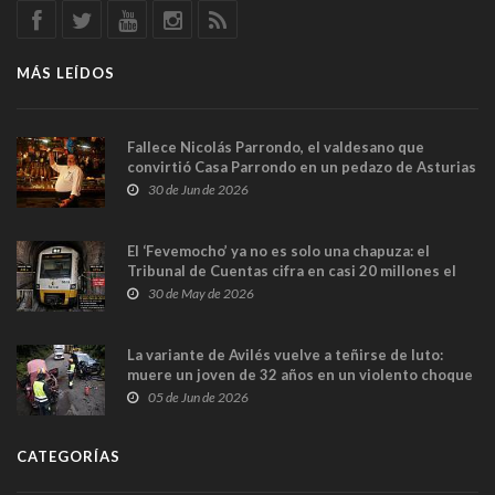
MÁS LEÍDOS
Fallece Nicolás Parrondo, el valdesano que
convirtió Casa Parrondo en un pedazo de Asturias
en Madrid
30 de Jun de 2026
El ‘Fevemocho’ ya no es solo una chapuza: el
Tribunal de Cuentas cifra en casi 20 millones el
sobrecoste de los trenes que no cabían por los
30 de May de 2026
túneles
La variante de Avilés vuelve a teñirse de luto:
muere un joven de 32 años en un violento choque
frontal
05 de Jun de 2026
CATEGORÍAS