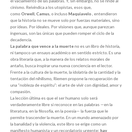
el vaciamiento de las palabras. Y, sin embargo, no se rinde al
cinismo. Reivindica a los utopistas, esos que,
como
Orwell
,
Camus
, o incluso
Maquiavelo
, entendieron
que la historia no se mueve solo por fuerzas materiales, sino
por ideas. Por ideales. Por visiones que, aunque parezcan
ingenuas, son las únicas que pueden romper el ciclo de la
decadencia.
La palabra que vence a la muerte
no es un libro de historia,
ni tampoco un ensayo académico en sentido estricto. Es una
obra literaria que, a la manera de los relatos morales de
antaño, busca inspirar una nueva conciencia en el lector.
Frente a la cultura de la muerte, la idolatría de la cantidad y la
tentación del nihilismo, Riemen propone la recuperación de
una “nobleza de espíritu”: el arte de vivir con dignidad, amor y
compasión.
La lección última es que el ser humano solo será
verdaderamente libre si reconoce en las palabras —en la
literatura, en la filosofía, en la poesía— la fuerza que le
permite trascender la muerte. En un mundo amenazado por
la banalidad y la violencia, este libro se erige como un
manifiesto humanista y un recordatorio urgente:
hay