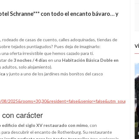
otel Schranne*** con todo el encanto bávaro… y
, rodeado de casas de cuento, calles adoquinadas, tiendas de
V
sobre tejados puntiagudos? Pues deja de imaginarlo:
n una oferta irresistible que hemos cazado para ti.
utar de
3 noches / 4 días
en una
Habitación Básica Doble en
 adultos, solo alojamiento).
ica
y junto a uno de los jardines más bonitos del casco
/08/2025&rooms=30,30&resident=false&senior=false&utm_source=as
 con carácter
 edificio del siglo XV restaurado con mimo
, con
as para descubrir el encanto de Rothenburg. Su restaurante
za jardín perfecta para las tardes tranquilas
tras explorar la