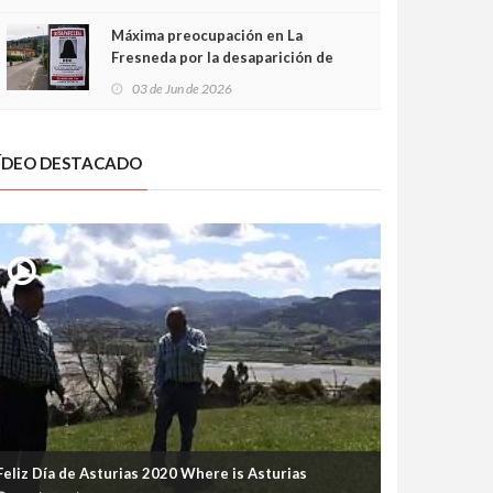
frontal
Máxima preocupación en La
Fresneda por la desaparición de
Irene, una menor de 15 años
03 de Jun de 2026
ÍDEO DESTACADO
turias&utm_id=asturias&utm_medium=alemania&utm_content=aleman
Feliz Día de Asturias 2020 Where is Asturias