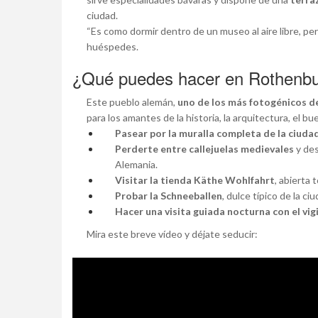
ciudad.
“Es como dormir dentro de un museo al aire libre, pe
huéspedes.
¿Qué puedes hacer en Rothenbu
Este pueblo alemán,
uno de los más fotogénicos d
para los amantes de la historia, la arquitectura, el b
Pasear por la muralla completa de la ciuda
Perderte entre callejuelas medievales
y des
Alemania.
Visitar la tienda Käthe Wohlfahrt
, abierta
Probar la Schneeballen
, dulce típico de la ciu
Hacer una visita guiada nocturna con el vi
Mira este breve vídeo y déjate seducir: