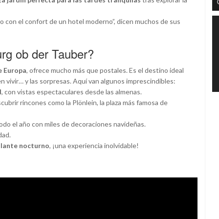
ro con el confort de un hotel moderno”, dicen muchos de sus
rg ob der Tauber?
e Europa
, ofrece mucho más que postales. Es el destino ideal
uen vivir… y las sorpresas. Aquí van algunos imprescindibles:
d
, con vistas espectaculares desde las almenas.
cubrir rincones como la Plönlein, la plaza más famosa de
 todo el año con miles de decoraciones navideñas.
dad.
gilante nocturno
, ¡una experiencia inolvidable!