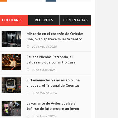
POPULARES
RECIENTES
COMENTADAS
Misterio en el corazón de Oviedo:
una joven aparece muerta dentro
del ascensor de su edificio y las
10 de May de 2026
cámaras captan sus últimos
minutos
Fallece Nicolás Parrondo, el
valdesano que convirtió Casa
Parrondo en un pedazo de
30 de Jun de 2026
Asturias en Madrid
El ‘Fevemocho’ ya no es solo una
chapuza: el Tribunal de Cuentas
cifra en casi 20 millones el
30 de May de 2026
sobrecoste de los trenes que no
cabían por los túneles
La variante de Avilés vuelve a
teñirse de luto: muere un joven
de 32 años en un violento choque
05 de Jun de 2026