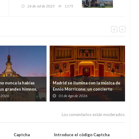
transformación industrial
26 de Jul de 2025
1175
verde con el proyecto
JETSKIR
mo nunca la habías
Madrid se ilumina con la música de
Bar
us grandes himnos,
Ennio Morricone: un concierto
per
en el Four Seasons de
entre miles de velas en el Ateneo
mar
e 2026
01 de Ago de 2026
3
Los comentarios están moderados.
Captcha
Introduce el código Captcha