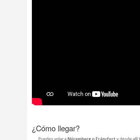
¿Cómo llegar?
Puedes volar a
Núremberg o Fráncfort
y desde allí