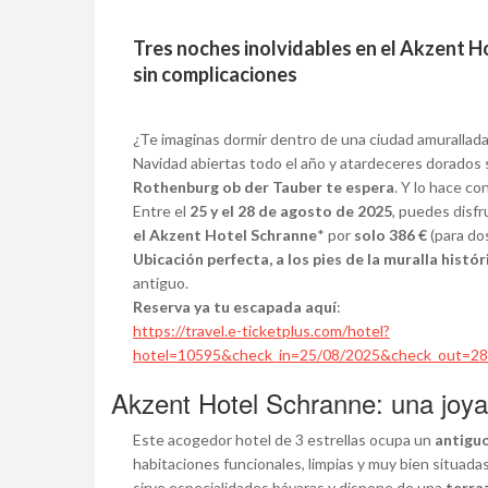
Tres noches inolvidables en el Akzent H
sin complicaciones
¿Te imaginas dormir dentro de una ciudad amurallada
Navidad abiertas todo el año y atardeceres dorados 
Rothenburg ob der Tauber te espera
. Y lo hace co
Entre el
25 y el 28 de agosto de 2025
, puedes disfr
el Akzent Hotel Schranne
* por
solo 386 €
(para dos
Ubicación perfecta, a los pies de la muralla histór
antiguo.
Reserva ya tu escapada aquí
:
https://travel.e-ticketplus.com/hotel?
hotel=10595&check_in=25/08/2025&check_out=28
Akzent Hotel Schranne: una joya
Este acogedor hotel de 3 estrellas ocupa un
antiguo
habitaciones funcionales, limpias y muy bien situad
sirve especialidades bávaras y dispone de una
terra