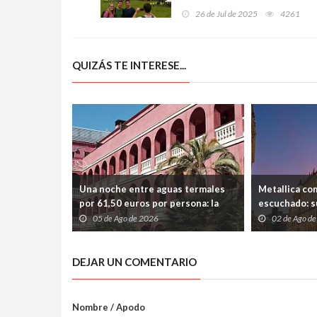
Los juegos del hambre en
26 de Jul de 2025
4261
Asturias con turistas,
actores y paisajes de cine
QUIZÁS TE INTERESE...
Una noche entre aguas termales
Metallica co
por 61,50 euros por persona: la
escuchado: s
escapada perfecta para
entre velas, 
05 de Ago de 2026
02 de Ago d
desconectar cerca de Barcelona
Madrid
DEJAR UN COMENTARIO
Nombre / Apodo