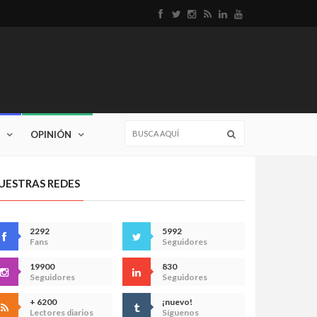
OPINIÓN
UESTRAS REDES
2292
5992
Fans
Seguidores
19900
830
Seguidores
Seguidores
+ 6200
¡nuevo!
Lectores diarios
Síguenos