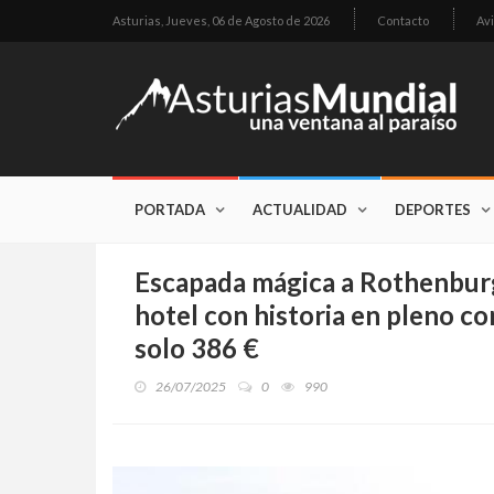
Asturias,
Jueves, 06 de Agosto de 2026
Contacto
Avi
PORTADA
ACTUALIDAD
DEPORTES
Escapada mágica a Rothenburg
hotel con historia en pleno c
solo 386 €
26/07/2025
0
990