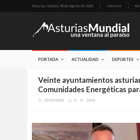
Asturias,
Sábado, 08 de Agosto de 2026
Contacto
Avi
PORTADA
ACTUALIDAD
DEPORTES
Veinte ayuntamientos asturian
Comunidades Energéticas para 
25/07/2025
0
2410