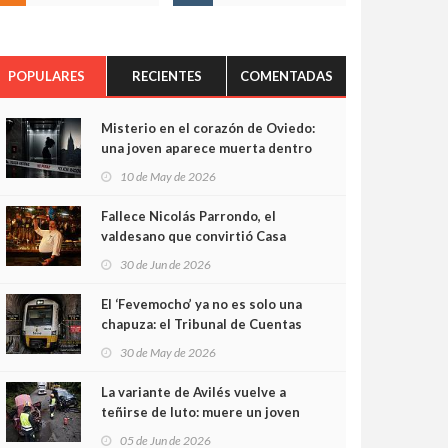
POPULARES
RECIENTES
COMENTADAS
Misterio en el corazón de Oviedo:
una joven aparece muerta dentro
del ascensor de su edificio y las
10 de May de 2026
cámaras captan sus últimos
minutos
Fallece Nicolás Parrondo, el
valdesano que convirtió Casa
Parrondo en un pedazo de
30 de Jun de 2026
Asturias en Madrid
El ‘Fevemocho’ ya no es solo una
chapuza: el Tribunal de Cuentas
cifra en casi 20 millones el
30 de May de 2026
sobrecoste de los trenes que no
cabían por los túneles
La variante de Avilés vuelve a
teñirse de luto: muere un joven
de 32 años en un violento choque
05 de Jun de 2026