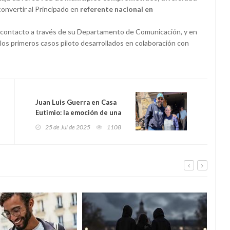
convertir al Principado en
referente nacional en
e contacto a través de su Departamento de Comunicación, y en
 los primeros casos piloto desarrollados en colaboración con
Juan Luis Guerra en Casa
Eutimio: la emoción de una
visita inesperada que honra
25 de Jul de 2025
1108
la tradición de Lastres