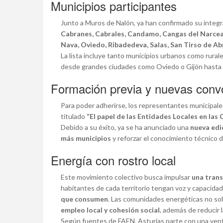
Municipios participantes
Junto a Muros de Nalón, ya han confirmado su integra
Cabranes, Cabrales, Candamo, Cangas del Narcea,
Nava, Oviedo, Ribadedeva, Salas, San Tirso de Abr
La lista incluye tanto municipios urbanos como rurales
desde grandes ciudades como Oviedo o Gijón hasta
Formación previa y nuevas conv
Para poder adherirse, los representantes municipal
titulado
“El papel de las Entidades Locales en la
Debido a su éxito, ya se ha anunciado una
nueva edi
más municipios
y reforzar el conocimiento técnico d
Energía con rostro local
Este movimiento colectivo busca impulsar
una trans
habitantes de cada territorio tengan voz y capacidad 
que consumen
. Las comunidades energéticas no sol
empleo local y cohesión social
, además de reducir
Según fuentes de FAEN, Asturias parte con una vent