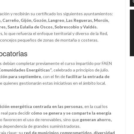
ción y recibirán su certificado los siguientes ayuntamientos:
 Carreño, Gijón, Gozón, Langreo, Las Regueras, Morcín,
es, Santa Eulalia de Oscos, Sobrescobio y Valdés.
, lo que refuerza el enfoque territorial y diverso de la Red,
 concejos pequeños de zonas de montaña o costeras.
ocatorias
es debían completar previamente el curso impartido por FAEN
s Comunidades Energéticas”
, celebrado a principios de julio.
ción para septiembre
, con el fin de
facilitar la entrada de
e quienes gestionarán estas iniciativas en el ámbito local.
ición energética centrada en las personas
, en la cual los
real para decidir
cómo se genera y se comparte la energía
o favorecen el uso de renovables, sino que
generan ahorro,
 la dependencia de grandes suministradoras.
aja clave: su
red de municipios comprometidos, diversidad