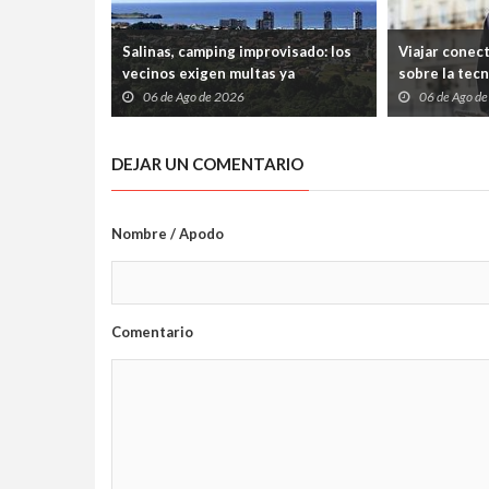
Salinas, camping improvisado: los
Viajar conec
vecinos exigen multas ya
sobre la tec
06 de Ago de 2026
06 de Ago d
DEJAR UN COMENTARIO
Nombre / Apodo
Comentario