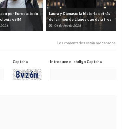
tado por Europa: todo
Laura y Dámaso: la historia detrás
El 
nología eSIM
del crimen de Llanes que deja tres
cad
hijos huérfanos
sid
e 2026
06 de Ago de 2026
0
Guar
por
Los comentarios están moderados.
Captcha
Introduce el código Captcha