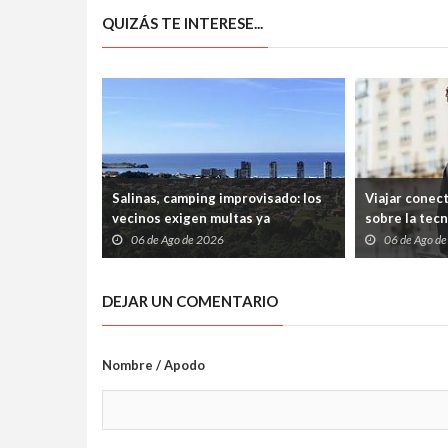
QUIZÁS TE INTERESE...
Salinas, camping improvisado: los
Viajar conec
vecinos exigen multas ya
sobre la tec
06 de Ago de 2026
06 de Ago d
DEJAR UN COMENTARIO
Nombre / Apodo