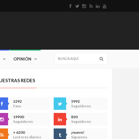
OPINIÓN
UESTRAS REDES
2292
5992
Fans
Seguidores
19900
830
Seguidores
Seguidores
+ 6200
¡nuevo!
Lectores diarios
Síguenos