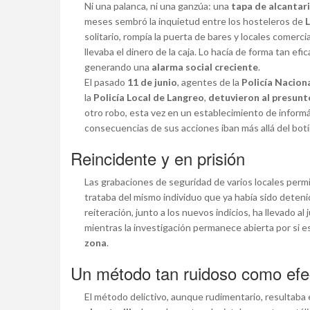
Ni una palanca, ni una ganzúa: una
tapa de alcantari
meses sembró la inquietud entre los hosteleros de
L
solitario, rompía la puerta de bares y locales comerci
llevaba el dinero de la caja. Lo hacía de forma tan e
generando una
alarma social creciente
.
El pasado
11 de junio
, agentes de la
Policía Nacion
la
Policía Local de Langreo
,
detuvieron al presunt
otro robo, esta vez en un establecimiento de informá
consecuencias de sus acciones iban más allá del botí
Reincidente y en prisión
Las grabaciones de seguridad de varios locales permit
trataba del mismo individuo que ya había sido deten
reiteración, junto a los nuevos indicios, ha llevado al
mientras la investigación permanece abierta por si e
zona
.
Un método tan ruidoso como efe
El método delictivo, aunque rudimentario, resultaba