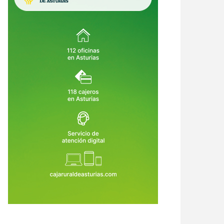
crimen de Llanes destapa una
Asturias crea empleo, pero su
ena de alertas: el asesino había
economía no despega: vuelve a ser
o condenado, expulsado de la
la comunidad que menos crece
6 de Ago de 2026
06 de Ago de 2026
dia Civil y tenía prohibido
tar armas