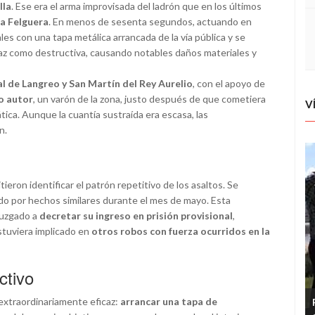
lla
. Ese era el arma improvisada del ladrón que en los últimos
a Felguera
. En menos de sesenta segundos, actuando en
ales con una tapa metálica arrancada de la vía pública y se
ficaz como destructiva, causando notables daños materiales y
al de Langreo y San Martín del Rey Aurelio
, con el apoyo de
o autor
, un varón de la zona, justo después de que cometiera
V
tica. Aunque la cuantía sustraída era escasa, las
n.
ieron identificar el patrón repetitivo de los asaltos. Se
ido por hechos similares durante el mes de mayo. Esta
 juzgado a
decretar su ingreso en prisión provisional
,
stuviera implicado en
otros robos con fuerza ocurridos en la
ctivo
 extraordinariamente eficaz:
arrancar una tapa de