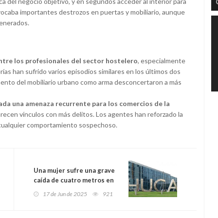
lica del negocio objetivo, y en segundos acceder al interior para
ovocaba importantes destrozos en puertas y mobiliario, aunque
generados.
ntre los profesionales del sector hostelero
, especialmente
rías han sufrido varios episodios similares en los últimos dos
emento del mobiliario urbano como arma desconcertaron a más
vada una amenaza recurrente para los comercios de la
recen vínculos con más delitos. Los agentes han reforzado la
r cualquier comportamiento sospechoso.
Una mujer sufre una grave
caída de cuatro metros en
Langreo y es evacuada al
17 de Jun de 2025
921
HUCA con traumatismo
craneal