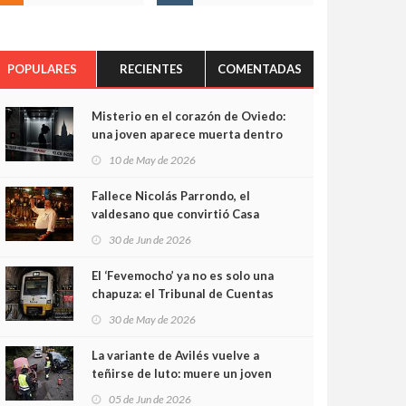
POPULARES
RECIENTES
COMENTADAS
Misterio en el corazón de Oviedo:
una joven aparece muerta dentro
del ascensor de su edificio y las
10 de May de 2026
cámaras captan sus últimos
minutos
Fallece Nicolás Parrondo, el
valdesano que convirtió Casa
Parrondo en un pedazo de
30 de Jun de 2026
Asturias en Madrid
El ‘Fevemocho’ ya no es solo una
chapuza: el Tribunal de Cuentas
cifra en casi 20 millones el
30 de May de 2026
sobrecoste de los trenes que no
cabían por los túneles
La variante de Avilés vuelve a
teñirse de luto: muere un joven
de 32 años en un violento choque
05 de Jun de 2026