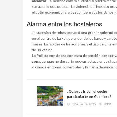
alcantarilla
, lanzarla contra el cristal o puerta metá
sustraer lo que pudiera. La violencia del impacto pr
el botín económico rara vez compensaba los daños 
Alarma entre los hosteleros
La sucesión de robos provocó una
gran inquietud e
en el centro de La Felguera, donde los bares y cafete
meses. La rapidez de las acciones y el uso de un el
de un vecino.
La Policía considera con esta detención desacti
zona
, aunque no descarta nuevas actuaciones si apa
vigilancia en zonas comerciales y llaman a denuncia
¿Quieres ir con el coche
para bañarte en Cudillero?
Pues vas a tener que pagar
17 de Jun de 2025
3331