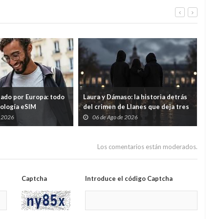
tado por Europa: todo
Laura y Dámaso: la historia detrás
El 
nología eSIM
del crimen de Llanes que deja tres
cad
hijos huérfanos
sid
e 2026
06 de Ago de 2026
0
Guar
por
Los comentarios están moderados.
Captcha
Introduce el código Captcha