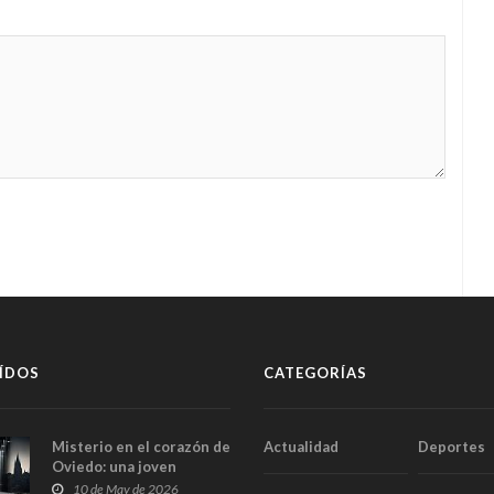
ÍDOS
CATEGORÍAS
Misterio en el corazón de
Actualidad
Deportes
Oviedo: una joven
aparece muerta dentro
10 de May de 2026