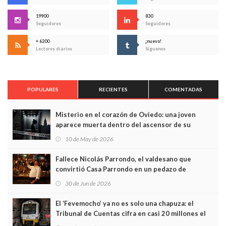
19900
830
Seguidores
Seguidores
+ 6200
¡nuevo!
Lectores diarios
Síguenos
POPULARES
RECIENTES
COMENTADAS
Misterio en el corazón de Oviedo: una joven
aparece muerta dentro del ascensor de su
edificio y las cámaras captan sus últimos minutos
10 de May de 2026
Fallece Nicolás Parrondo, el valdesano que
convirtió Casa Parrondo en un pedazo de
Asturias en Madrid
30 de Jun de 2026
El ‘Fevemocho’ ya no es solo una chapuza: el
Tribunal de Cuentas cifra en casi 20 millones el
sobrecoste de los trenes que no cabían por los