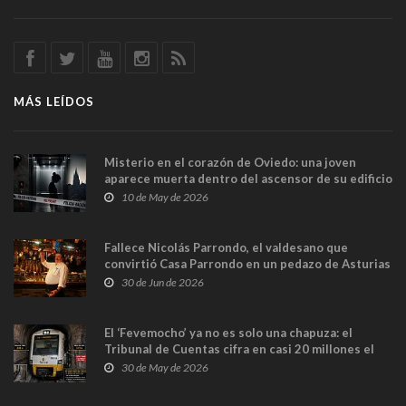
MÁS LEÍDOS
Misterio en el corazón de Oviedo: una joven
aparece muerta dentro del ascensor de su edificio
y las cámaras captan sus últimos minutos
10 de May de 2026
Fallece Nicolás Parrondo, el valdesano que
convirtió Casa Parrondo en un pedazo de Asturias
en Madrid
30 de Jun de 2026
El ‘Fevemocho’ ya no es solo una chapuza: el
Tribunal de Cuentas cifra en casi 20 millones el
sobrecoste de los trenes que no cabían por los
30 de May de 2026
túneles