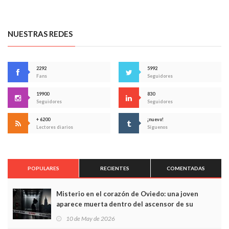
NUESTRAS REDES
2292
5992
Fans
Seguidores
19900
830
Seguidores
Seguidores
+ 6200
¡nuevo!
Lectores diarios
Síguenos
POPULARES
RECIENTES
COMENTADAS
Misterio en el corazón de Oviedo: una joven
aparece muerta dentro del ascensor de su
edificio y las cámaras captan sus últimos minutos
10 de May de 2026