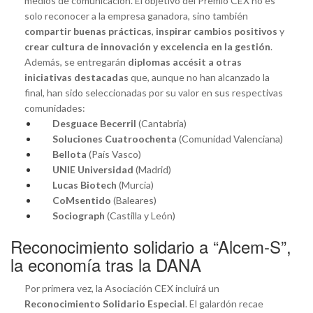
medios de comunicación. El objetivo del Premio CEX no es
solo reconocer a la empresa ganadora, sino también
compartir buenas prácticas
,
inspirar cambios positivos
y
crear cultura de innovación y excelencia en la gestión
.
Además, se entregarán
diplomas accésit a otras
iniciativas destacadas
que, aunque no han alcanzado la
final, han sido seleccionadas por su valor en sus respectivas
comunidades:
Desguace Becerril
(Cantabria)
Soluciones Cuatroochenta
(Comunidad Valenciana)
Bellota
(País Vasco)
UNIE Universidad
(Madrid)
Lucas Biotech
(Murcia)
CoMsentido
(Baleares)
Sociograph
(Castilla y León)
Reconocimiento solidario a “Alcem-S”,
la economía tras la DANA
Por primera vez, la Asociación CEX incluirá un
Reconocimiento Solidario Especial
. El galardón recae