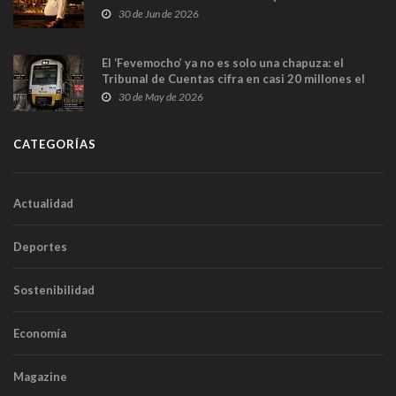
en Madrid
30 de Jun de 2026
El ‘Fevemocho’ ya no es solo una chapuza: el
Tribunal de Cuentas cifra en casi 20 millones el
sobrecoste de los trenes que no cabían por los
30 de May de 2026
túneles
CATEGORÍAS
Actualidad
Deportes
Sostenibilidad
Economía
Magazine