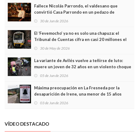
Fallece Nicolás Parrondo, el valdesano que
convirtió Casa Parrondo en un pedazo de
Asturias en Madrid
30 de Jun de 2026
El ‘Fevemocho’ ya no es solo una chapuza: el
Tribunal de Cuentas cifra en casi 20 millones el
sobrecoste de los trenes que no cabían por los
30 de May de 2026
túneles
La variante de Avilés vuelve a teñirse de luto:
muere un joven de 32 años en un violento choque
frontal
05 de Jun de 2026
Máxima preocupación en La Fresneda por la
desaparición de Irene, una menor de 15 años
03 de Jun de 2026
VÍDEO DESTACADO