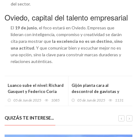
del sector.
Oviedo, capital del talento empresarial
El
19 de junio
, el foco estará en Oviedo. Empresas que
lideran con inteligencia, compromiso y creatividad se darán
cita para mostrar que
la excelencia no es un destino, sino
una actitud
. Y que comunicar bien y escuchar mejor no es
una opción, sino la clave para construir marcas duraderas y
relaciones auténticas.
Luanco sube el nivel: Richard
Gijón planta cara al
Gasquet y Federico Coria
descontrol de gaviotas y
completan un cartel estelar
palomas con la ayuda del
05 de Jun de 2025
1085
05 de Jun de 2025
1131
para el XXXVIII Torneo BDO
sector hostelero: “La
Tenis Playa
implicación ciudadana es
clave para consolidar los
QUIZÁS TE INTERESE...
avances”