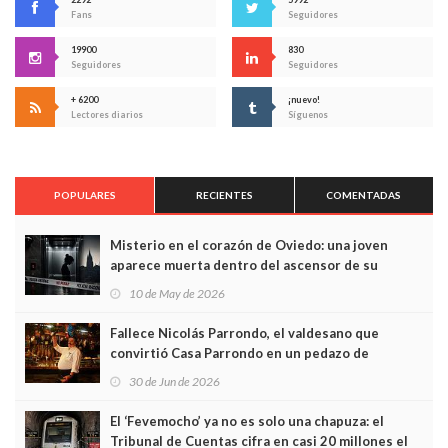
Fans
Seguidores
19900
830
Seguidores
Seguidores
+ 6200
¡nuevo!
Lectores diarios
Síguenos
POPULARES
RECIENTES
COMENTADAS
Misterio en el corazón de Oviedo: una joven
aparece muerta dentro del ascensor de su
edificio y las cámaras captan sus últimos minutos
10 de May de 2026
Fallece Nicolás Parrondo, el valdesano que
convirtió Casa Parrondo en un pedazo de
Asturias en Madrid
30 de Jun de 2026
El ‘Fevemocho’ ya no es solo una chapuza: el
Tribunal de Cuentas cifra en casi 20 millones el