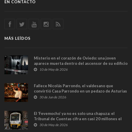
EN CONTACTO
MÁS LEÍDOS
Misterio en el corazón de Oviedo: una joven
aparece muerta dentro del ascensor de su edificio
y las cámaras captan sus últimos minutos
10 de May de 2026
Fallece Nicolás Parrondo, el valdesano que
convirtió Casa Parrondo en un pedazo de Asturias
en Madrid
30 de Jun de 2026
El ‘Fevemocho’ ya no es solo una chapuza: el
Tribunal de Cuentas cifra en casi 20 millones el
sobrecoste de los trenes que no cabían por los
30 de May de 2026
túneles