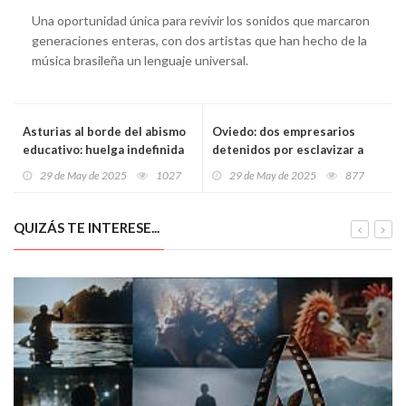
Una oportunidad única para revivir los sonidos que marcaron
generaciones enteras, con dos artistas que han hecho de la
música brasileña un lenguaje universal.
Asturias al borde del abismo
Oviedo: dos empresarios
educativo: huelga indefinida
detenidos por esclavizar a
de profesores si la
trabajadores extranjeros en
29 de May de 2025
1027
29 de May de 2025
877
negociación de mañana
condiciones infrahumanas
fracasa
QUIZÁS TE INTERESE...