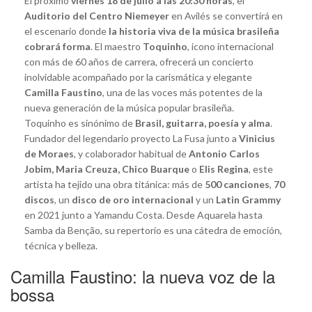
El próximo
viernes 18 de julio a las 20:30 horas
, el
Auditorio del Centro Niemeyer
en Avilés se convertirá en
el escenario donde
la historia viva de la música brasileña
cobrará forma
. El maestro
Toquinho
, icono internacional
con más de 60 años de carrera, ofrecerá un concierto
inolvidable acompañado por la carismática y elegante
Camilla Faustino
, una de las voces más potentes de la
nueva generación de la música popular brasileña.
Toquinho es sinónimo de
Brasil, guitarra, poesía y alma
.
Fundador del legendario proyecto La Fusa junto a
Vinicius
de Moraes
, y colaborador habitual de
Antonio Carlos
Jobim, Maria Creuza, Chico Buarque
o
Elis Regina
, este
artista ha tejido una obra titánica: más de
500 canciones
,
70
discos
, un
disco de oro internacional
y un
Latin Grammy
en 2021 junto a Yamandu Costa. Desde Aquarela hasta
Samba da Benção, su repertorio es una cátedra de emoción,
técnica y belleza.
Camilla Faustino: la nueva voz de la
bossa