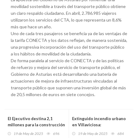
movilidad sostenible a través del transporte público obtiene
un claro respaldo ciudadano. En abril, 2.786.985 viajeros
utilizaron los servicios del CTA, lo que representa un 8,6%
más que hace un año.
Uno de cada tres pasajeros se beneficia ya de las ventajas de
la tarifa CONECTA y los datos reflejan, de manera sostenida,
una progresiva incorporación del uso del transporte público
a los hábitos de movilidad de la ciudadanía.
De forma paralela al servicio de CONECTA y de las políticas
de refuerzo y mejora del servicio de transporte público, el
Gobierno de Asturias está desarrollando una batería de
actuaciones de mejora de infraestructuras vinculadas al
transporte público que suponen una inversión global de más
de 20,5 millones de euros en siete concejos.
El Ejecutivo destina 2,1
Extinguido incendio urbano
millones para la construcción
en Villaviciosa:
de diez viviendas públicas en
Afortunadamente, no se
19 de May de 2025
696
19 de May de 2025
684
Onís para alquiler asequible
registraron víctimas