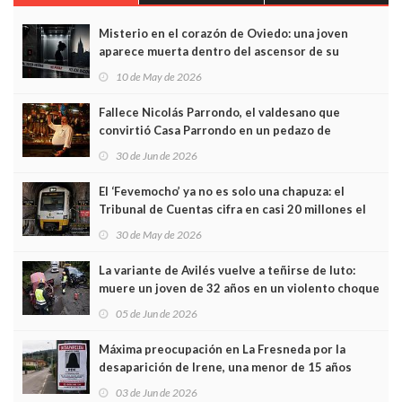
Misterio en el corazón de Oviedo: una joven
aparece muerta dentro del ascensor de su
edificio y las cámaras captan sus últimos minutos
10 de May de 2026
Fallece Nicolás Parrondo, el valdesano que
convirtió Casa Parrondo en un pedazo de
Asturias en Madrid
30 de Jun de 2026
El ‘Fevemocho’ ya no es solo una chapuza: el
Tribunal de Cuentas cifra en casi 20 millones el
sobrecoste de los trenes que no cabían por los
30 de May de 2026
túneles
La variante de Avilés vuelve a teñirse de luto:
muere un joven de 32 años en un violento choque
frontal
05 de Jun de 2026
Máxima preocupación en La Fresneda por la
desaparición de Irene, una menor de 15 años
03 de Jun de 2026