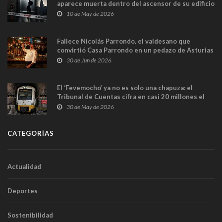
aparece muerta dentro del ascensor de su edificio
y las cámaras captan sus últimos minutos
10 de May de 2026
Fallece Nicolás Parrondo, el valdesano que
convirtió Casa Parrondo en un pedazo de Asturias
en Madrid
30 de Jun de 2026
El ‘Fevemocho’ ya no es solo una chapuza: el
Tribunal de Cuentas cifra en casi 20 millones el
sobrecoste de los trenes que no cabían por los
30 de May de 2026
túneles
CATEGORÍAS
Actualidad
Deportes
Sostenibilidad