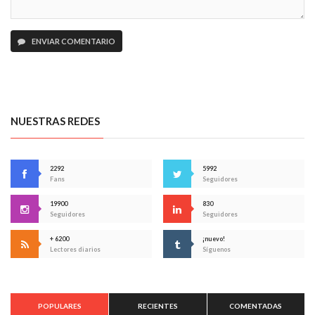
ENVIAR COMENTARIO
NUESTRAS REDES
2292
5992
Fans
Seguidores
19900
830
Seguidores
Seguidores
+ 6200
¡nuevo!
Lectores diarios
Síguenos
POPULARES
RECIENTES
COMENTADAS