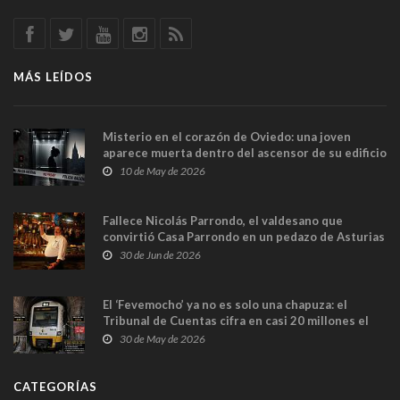
MÁS LEÍDOS
Misterio en el corazón de Oviedo: una joven
aparece muerta dentro del ascensor de su edificio
y las cámaras captan sus últimos minutos
10 de May de 2026
Fallece Nicolás Parrondo, el valdesano que
convirtió Casa Parrondo en un pedazo de Asturias
en Madrid
30 de Jun de 2026
El ‘Fevemocho’ ya no es solo una chapuza: el
Tribunal de Cuentas cifra en casi 20 millones el
sobrecoste de los trenes que no cabían por los
30 de May de 2026
túneles
CATEGORÍAS