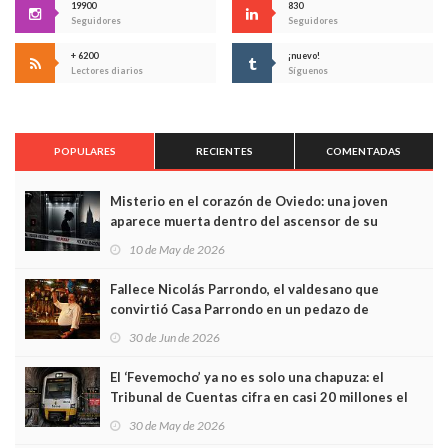
19900
830
Seguidores
Seguidores
+ 6200
¡nuevo!
Lectores diarios
Síguenos
POPULARES
RECIENTES
COMENTADAS
Misterio en el corazón de Oviedo: una joven
aparece muerta dentro del ascensor de su
edificio y las cámaras captan sus últimos minutos
10 de May de 2026
Fallece Nicolás Parrondo, el valdesano que
convirtió Casa Parrondo en un pedazo de
Asturias en Madrid
30 de Jun de 2026
El ‘Fevemocho’ ya no es solo una chapuza: el
Tribunal de Cuentas cifra en casi 20 millones el
sobrecoste de los trenes que no cabían por los
30 de May de 2026
túneles