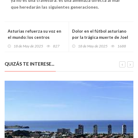
ya no es una travesura: es una amenaza directa al mar
que heredarán las siguientes generaciones.
Asturias refuerza su voz en
Dolor en el fútbol asturiano
el mundo: los centros
por la trágica muerte de Joel
asturianos serán clave en la
Giraldo González en un
18 de May de 2025
827
18 de May de 2025
1688
promoción turística y el
accidente de moto
arraigo de la identidad
QUIZÁS TE INTERESE...