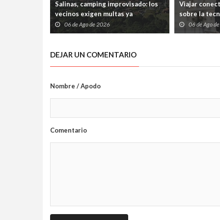
Salinas, camping improvisado: los
Viajar conec
vecinos exigen multas ya
sobre la tec
06 de Ago de 2026
06 de Ago d
DEJAR UN COMENTARIO
Nombre / Apodo
Comentario