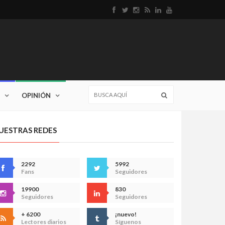
OPINIÓN
UESTRAS REDES
2292
5992
Fans
Seguidores
19900
830
Seguidores
Seguidores
+ 6200
¡nuevo!
Lectores diarios
Síguenos