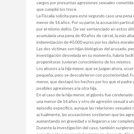
cargos por presuntas agresiones sexuales cometidas
que cumplió los trece.
La Fiscalía solicita para este segundo caso una pena 
menor de 16 años. Por su parte, la acusación particula
por el mismo delito. De ser sentenciado en estos úl
acumularía una pena de 40 años de cárcel, la más al
indemnización de 40.000 euros por los daños morales
Las dos víctimas son hijas biológicas del acusado, pe
investigación desvelada en su momento, habría facili
progenitoras tuvieran conocimiento de los mismos.
Los abusos a la hija mayor, que se juzgan ahora, ocur
pequeña, pero se descubrieron con posterioridad. Fue 
menor, que destapó los hechos por los que el padre y
posibles agresiones a la otra hija.
En el caso de la hija menor, el gijonés fue condenado
una menor de 16 años y otro de agresión sexual a u
episodio específico, aunque las relaciones sexuales n
actualmente, las acusaciones sostienen que las agr
aumentando en gravedad y sí llegaron a ser complet
Durante la investigación del caso, también surgieron