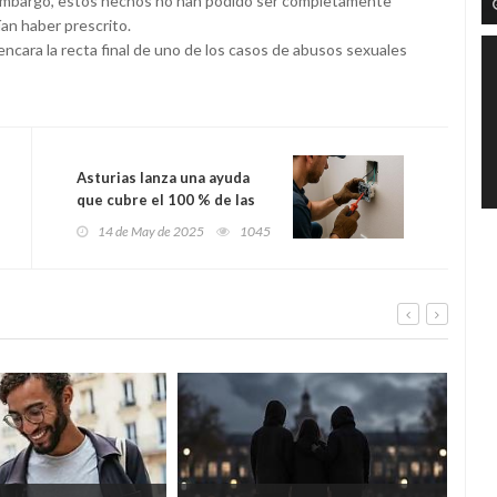
 embargo, estos hechos no han podido ser completamente
ían haber prescrito.
 encara la recta final de uno de los casos de abusos sexuales
Asturias lanza una ayuda
que cubre el 100 % de las
cuotas a la Seguridad Social
14 de May de 2025
1045
a nuevos autónomos
durante sus dos primeros
años de actividad