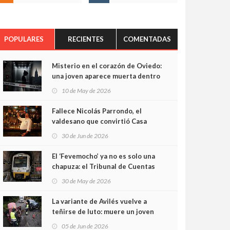
POPULARES
RECIENTES
COMENTADAS
Misterio en el corazón de Oviedo:
una joven aparece muerta dentro
del ascensor de su edificio y las
10 de May de 2026
cámaras captan sus últimos
minutos
Fallece Nicolás Parrondo, el
valdesano que convirtió Casa
Parrondo en un pedazo de
30 de Jun de 2026
Asturias en Madrid
El ‘Fevemocho’ ya no es solo una
chapuza: el Tribunal de Cuentas
cifra en casi 20 millones el
30 de May de 2026
sobrecoste de los trenes que no
cabían por los túneles
La variante de Avilés vuelve a
teñirse de luto: muere un joven
de 32 años en un violento choque
05 de Jun de 2026