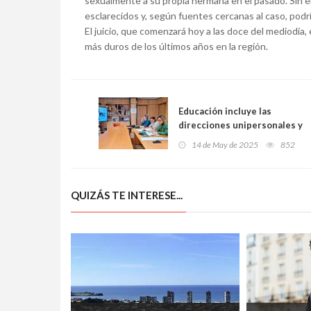
sexualmente a su propia hermana en el pasado. Sin
esclarecidos y, según fuentes cercanas al caso, podr
El juicio, que comenzará hoy a las doce del mediodía,
más duros de los últimos años en la región.
Educación incluye las
direcciones unipersonales y
las de las escuelas de 0 a 3
14 de May de 2025
852
como puestos docentes de
especial dificultad
QUIZÁS TE INTERESE...