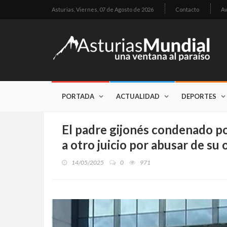
Asturias,
Viernes, 07 de Agosto de 2026
Contacto
Av
PORTADA
ACTUALIDAD
DEPORTES
El padre gijonés condenado por
a otro juicio por abusar de su 
14/05/2025
0
971