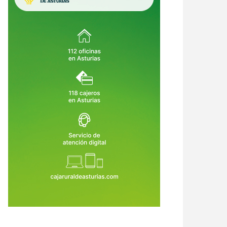
crimen de Llanes destapa una
Asturias crea empleo, pero su
ena de alertas: el asesino había
economía no despega: vuelve a ser
o condenado, expulsado de la
la comunidad que menos crece
6 de Ago de 2026
06 de Ago de 2026
dia Civil y tenía prohibido
tar armas