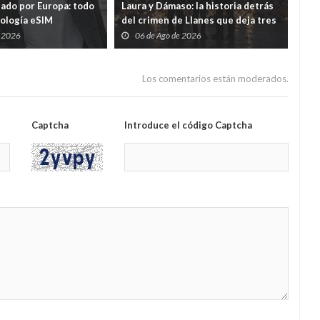
tado por Europa: todo
Laura y Dámaso: la historia detrás
El 
nología eSIM
del crimen de Llanes que deja tres
cad
hijos huérfanos
sid
e 2026
06 de Ago de 2026
0
Guar
por
Los comentarios están moderados.
Captcha
Introduce el código Captcha