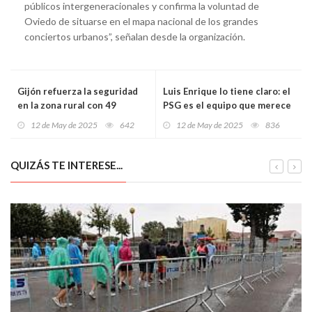
públicos intergeneracionales y confirma la voluntad de
Oviedo de situarse en el mapa nacional de los grandes
conciertos urbanos”, señalan desde la organización.
Gijón refuerza la seguridad
Luis Enrique lo tiene claro: el
en la zona rural con 49
PSG es el equipo que merece
cámaras inteligentes de
ganar la Champions
12 de May de 2025
642
12 de May de 2025
836
vigilancia
QUIZÁS TE INTERESE...