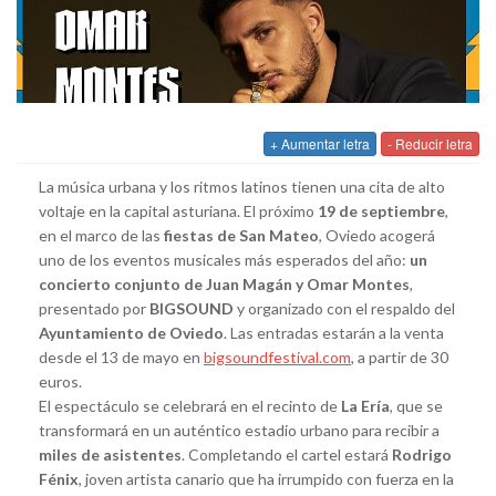
+ Aumentar letra
- Reducir letra
La música urbana y los ritmos latinos tienen una cita de alto
voltaje en la capital asturiana. El próximo
19 de septiembre
,
en el marco de las
fiestas de San Mateo
, Oviedo acogerá
uno de los eventos musicales más esperados del año:
un
concierto conjunto de Juan Magán y Omar Montes
,
presentado por
BIGSOUND
y organizado con el respaldo del
Ayuntamiento de Oviedo
. Las entradas estarán a la venta
desde el 13 de mayo en
bigsoundfestival.com
, a partir de 30
euros.
El espectáculo se celebrará en el recinto de
La Ería
, que se
transformará en un auténtico estadio urbano para recibir a
miles de asistentes
. Completando el cartel estará
Rodrigo
Fénix
, joven artista canario que ha irrumpido con fuerza en la