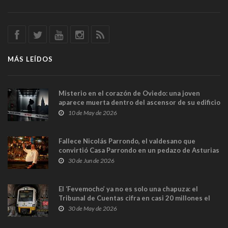
MÁS LEÍDOS
Misterio en el corazón de Oviedo: una joven
aparece muerta dentro del ascensor de su edificio
y las cámaras captan sus últimos minutos
10 de May de 2026
Fallece Nicolás Parrondo, el valdesano que
convirtió Casa Parrondo en un pedazo de Asturias
en Madrid
30 de Jun de 2026
El ‘Fevemocho’ ya no es solo una chapuza: el
Tribunal de Cuentas cifra en casi 20 millones el
sobrecoste de los trenes que no cabían por los
30 de May de 2026
túneles