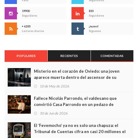
Fans
Seguidores
19900
830
Seguidores
Seguidores
+ 6200
¡nuevo!
Lectores diarios
Síguenos
POPULARES
RECIENTES
COMENTADAS
Misterio en el corazón de Oviedo: una joven
aparece muerta dentro del ascensor de su
edificio y las cámaras captan sus últimos minutos
10 de May de 2026
Fallece Nicolás Parrondo, el valdesano que
convirtió Casa Parrondo en un pedazo de
Asturias en Madrid
30 de Jun de 2026
El ‘Fevemocho’ ya no es solo una chapuza: el
Tribunal de Cuentas cifra en casi 20 millones el
sobrecoste de los trenes que no cabían por los