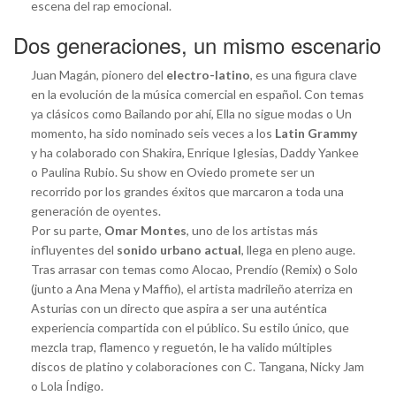
escena del rap emocional.
Dos generaciones, un mismo escenario
Juan Magán, pionero del
electro-latino
, es una figura clave
en la evolución de la música comercial en español. Con temas
ya clásicos como Bailando por ahí, Ella no sigue modas o Un
momento, ha sido nominado seis veces a los
Latin Grammy
y ha colaborado con Shakira, Enrique Iglesias, Daddy Yankee
o Paulina Rubio. Su show en Oviedo promete ser un
recorrido por los grandes éxitos que marcaron a toda una
generación de oyentes.
Por su parte,
Omar Montes
, uno de los artistas más
influyentes del
sonido urbano actual
, llega en pleno auge.
Tras arrasar con temas como Alocao, Prendío (Remix) o Solo
(junto a Ana Mena y Maffio), el artista madrileño aterriza en
Asturias con un directo que aspira a ser una auténtica
experiencia compartida con el público. Su estilo único, que
mezcla trap, flamenco y reguetón, le ha valido múltiples
discos de platino y colaboraciones con C. Tangana, Nicky Jam
o Lola Índigo.