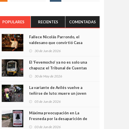
POPULARES
RECIENTES
COMENTADAS
Fallece Nicolás Parrondo, el
valdesano que convirtió Casa
Parrondo en un pedazo de
30 de Jun de 2026
Asturias en Madrid
El ‘Fevemocho’ ya no es solo una
chapuza: el Tribunal de Cuentas
cifra en casi 20 millones el
30 de May de 2026
sobrecoste de los trenes que no
cabían por los túneles
La variante de Avilés vuelve a
teñirse de luto: muere un joven
de 32 años en un violento choque
05 de Jun de 2026
frontal
Máxima preocupación en La
Fresneda por la desaparición de
Irene, una menor de 15 años
03 de Jun de 2026