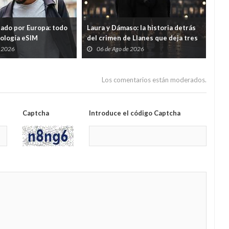
tado por Europa: todo
Laura y Dámaso: la historia detrás
El 
nología eSIM
del crimen de Llanes que deja tres
cad
hijos huérfanos
sid
e 2026
06 de Ago de 2026
0
Guar
por
Los comentarios están moderados.
Captcha
Introduce el código Captcha