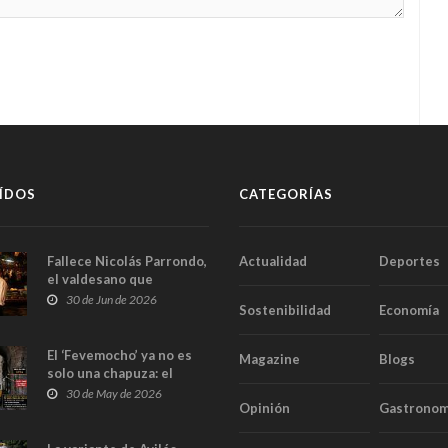
ÍDOS
CATEGORÍAS
Fallece Nicolás Parrondo,
Actualidad
Deportes
el valdesano que
convirtió Casa Parrondo
30 de Jun de 2026
Sostenibilidad
Economía
en un pedazo de Asturias
en Madrid
El ‘Fevemocho’ ya no es
Magazine
Blogs
solo una chapuza: el
Tribunal de Cuentas cifra
30 de May de 2026
Opinión
Gastronom
en casi 20 millones el
sobrecoste de los trenes
que no cabían por los