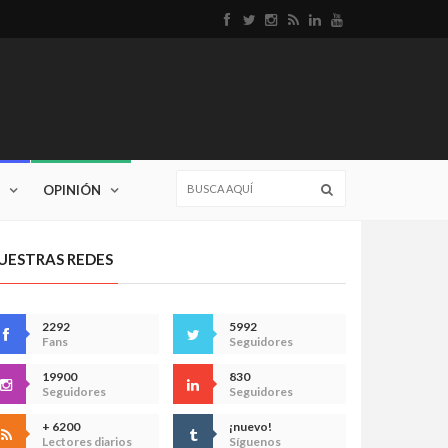
OPINIÓN
UESTRAS REDES
2292
5992
Fans
Seguidores
19900
830
Seguidores
Seguidores
+ 6200
¡nuevo!
Lectores diarios
Síguenos