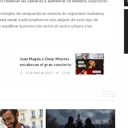
ara
reubicar las cámaras o aumentar su número
, adaptando
cnologías de vanguardia en materia de seguridad ciudadana,
rno rural
, tradicionalmente más alejado de este tipo de
 equilibrar la protección entre el centro urbano y las
Juan Magán y Omar Montes
encabezan el gran concierto
urbano de San Mateo:
12 de May de 2025
1518
Oviedo se prepara para una
noche de ritmo y masas el
19 de septiembre