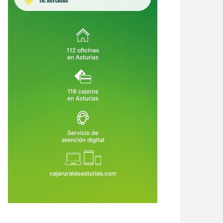
crimen de Llanes destapa una
Asturias crea empleo, pero su
ena de alertas: el asesino había
economía no despega: vuelve a ser
o condenado, expulsado de la
la comunidad que menos crece
6 de Ago de 2026
06 de Ago de 2026
dia Civil y tenía prohibido
tar armas