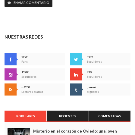
ENVIAR COMENTARIO
NUESTRAS REDES
2292
5992
Fans
Seguidores
19900
830
Seguidores
Seguidores
+ 6200
¡nuevo!
Lectores diarios
Síguenos
POPULARES
RECIENTES
COMENTADAS
Misterio en el corazón de Oviedo: una joven