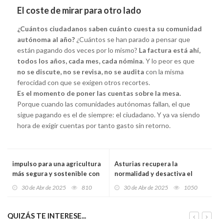
El coste de mirar para otro lado
¿Cuántos ciudadanos saben cuánto cuesta su comunidad
autónoma al año?
¿Cuántos se han parado a pensar que
están pagando dos veces por lo mismo?
La factura está ahí,
todos los años, cada mes, cada nómina
. Y lo peor es que
no se discute, no se revisa, no se audita
con la misma
ferocidad con que se exigen otros recortes.
Es el momento de poner las cuentas sobre la mesa.
Porque cuando las comunidades autónomas fallan, el que
sigue pagando es el de siempre: el ciudadano. Y ya va siendo
hora de exigir cuentas por tanto gasto sin retorno.
impulso para una agricultura
Asturias recupera la
más segura y sostenible con
normalidad y desactiva el
nuevas ayudas para
plan de emergencias tras el
30 de Abr de 2025
810
30 de Abr de 2025
1050
productores agrupados
gran apagón eléctrico: “La
sociedad asturiana ha estado
a la altura”
QUIZÁS TE INTERESE...