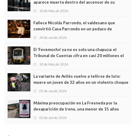
aparece muerta dentro del ascensor de su
edificio y las cámaras captan sus últimos minutos
10 de May de 2026
Fallece Nicolás Parrondo, el valdesano que
convirtió Casa Parrondo en un pedazo de
Asturias en Madrid
30 de Jun de 2026
El ‘Fevemocho’ ya no es solo una chapuza: el
Tribunal de Cuentas cifra en casi 20 millones el
sobrecoste de los trenes que no cabían por los
30 de May de 2026
túneles
La variante de Avilés vuelve a teñirse de luto:
muere un joven de 32 años en un violento choque
frontal
05 de Jun de 2026
Máxima preocupación en La Fresneda por la
desaparición de Irene, una menor de 15 años
03 de Jun de 2026