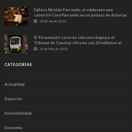
Fallece Nicolás Parrondo, el valdesano que
convirtió Casa Parrondo en un pedazo de Asturias
en Madrid
30 de Jun de 2026
El ‘Fevemocho’ ya no es solo una chapuza: el
Tribunal de Cuentas cifra en casi 20 millones el
sobrecoste de los trenes que no cabían por los
30 de May de 2026
túneles
CATEGORÍAS
Actualidad
Deportes
Sostenibilidad
Economía