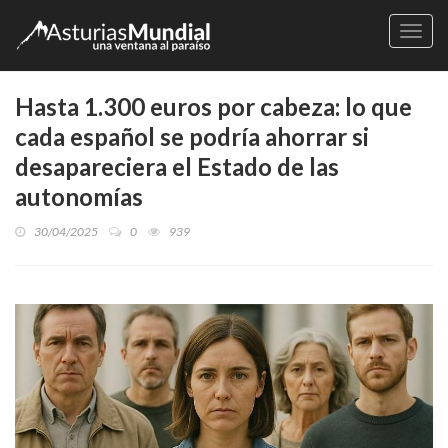
Naveg
Hasta 1.300 euros por cabeza: lo que
cada español se podría ahorrar si
desapareciera el Estado de las
autonomías
30/04/2025
0
939